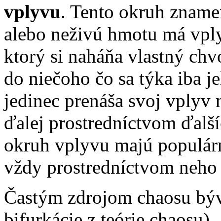
vplyvu
. Tento okruh zname
alebo neživú hmotu má vply
ktorý si naháňa vlastný chv
do niečoho čo sa týka iba j
jedinec prenáša svoj vplyv n
ďalej prostredníctvom ďalš
okruh vplyvu majú populárn
vždy prostredníctvom neho š
Častým zdrojom chaosu býv
bifurkácie z teórie chaosu).