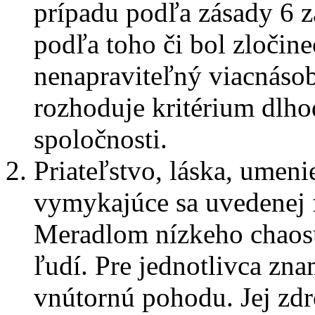
prípadu podľa zásady 6 z
podľa toho či bol zločin
nenapraviteľný viacnásob
rozhoduje kritérium dlh
spoločnosti.
Priateľstvo, láska, umeni
vymykajúce sa uvedenej fi
Meradlom nízkeho chaosu
ľudí. Pre jednotlivca zn
vnútornú pohodu. Jej zdr