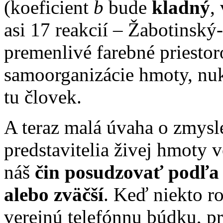
(koeficient
b
bude
kladný
,
asi 17 reakcií – Žabotinský
premenlivé farebné priestoro
samoorganizácie hmoty, nuk
tu človek.
A teraz malá úvaha o zmysle
predstavitelia živej hmoty 
náš
čin posudzovať podľa 
alebo zväčší
. Keď niekto r
verejnú telefónnu búdku, p