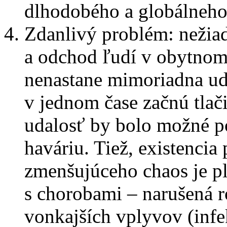
dlhodobého a globálneho
Zdanlivý problém: nežiad
a odchod ľudí v obytnom
nenastane mimoriadna udal
v jednom čase začnú tlač
udalosť by bolo možné p
haváriu. Tiež, existencia
zmenšujúceho chaos je p
s chorobami – narušená 
vonkajších vplyvov (infek