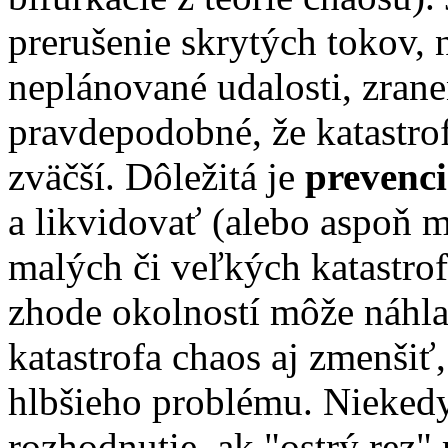
prerušenie skrytých tokov, n
neplánované udalosti, zrane
pravdepodobné, že katastr
zväčší. Dôležitá je
prevenc
a likvidovať (alebo aspoň 
malých či veľkých katastrof.
zhode okolností môže náhla
katastrofa chaos aj zmenšiť
hlbšieho problému. Niekedy
rozhodnutie, ak "ostrý rez"