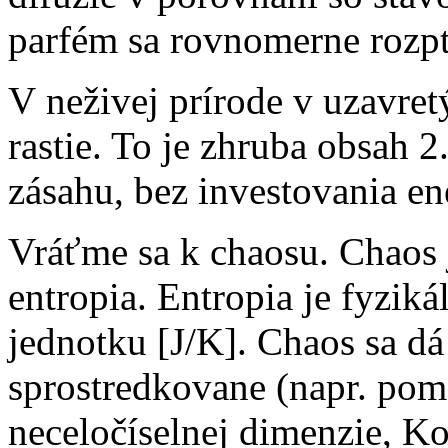
parfém sa rovnomerne rozpt
V neživej prírode v uzavret
rastie. To je zhruba obsah
zásahu, bez investovania en
Vráťme sa k chaosu. Chaos 
entropia. Entropia je fyziká
jednotku [J/K]. Chaos sa dá
sprostredkovane (napr. po
neceločíselnej dimenzie, K