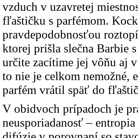
vzduch v uzavretej miestnos
fľaštičku s parfémom. Kock
pravdepodobnosťou roztopí.
ktorej prišla slečna Barbie
určite zacítime jej vôňu aj
to nie je celkom nemožné, e
parfém vrátil späť do fľašti
V obidvoch prípadoch je pr
neusporiadanosť – entropia 
difúzie v porovnaní so stav