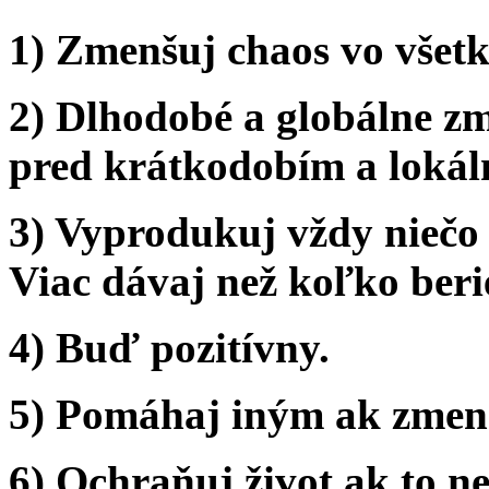
1) Zmenšuj chaos vo všet
2) Dlhodobé a globálne z
pred krátkodobím a loká
3) Vyprodukuj vždy niečo
Viac dávaj než koľko beri
4) Buď pozitívny.
5) Pomáhaj iným ak zmen
6) Ochraňuj život ak to n