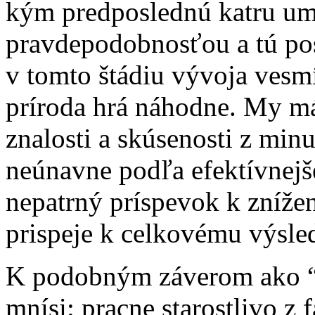
kým predposlednú katru um
pravdepodobnosťou a tú pos
v tomto štádiu vývoja vesm
príroda hrá náhodne. My m
znalosti a skúsenosti z minu
neúnavne podľa efektívnejš
nepatrný príspevok k znížen
prispeje k celkovému výsle
K podobným záverom ako “zá
mnísi: pracne starostlivo z