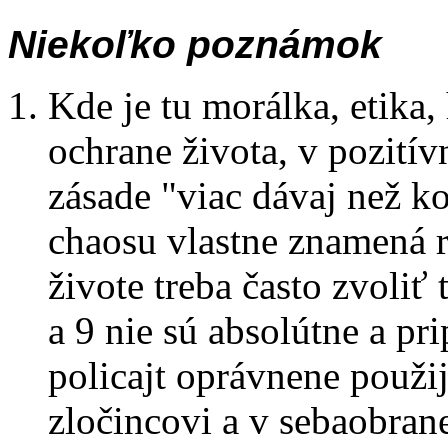
Niekoľko poznámok
Kde je tu morálka, etika,
ochrane života, v pozití
zásade "viac dávaj než k
chaosu vlastne znamená r
živote treba často zvoliť 
a 9 nie sú absolútne a pr
policajt oprávnene použi
zločincovi a v sebaobrane