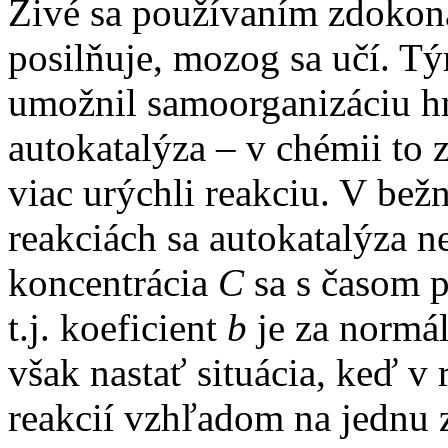
Živé sa používaním zdokona
posilňuje, mozog sa učí. T
umožnil samoorganizáciu 
autokatalýza – v chémii to 
viac urýchli reakciu. V be
reakciách sa autokatalýza n
koncentrácia
C
sa s časom p
t.j. koeficient
b
je za normá
však nastať situácia, keď v
reakcií vzhľadom na jednu 