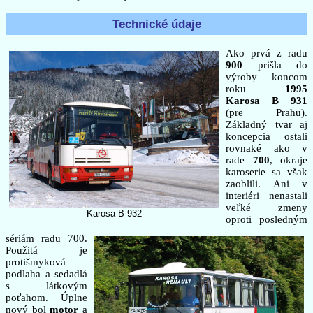
Technické údaje
Ako prvá z radu
900
prišla do
výroby koncom
roku
1995
Karosa B 931
(pre Prahu).
Základný tvar aj
koncepcia ostali
rovnaké ako v
rade
700
, okraje
karoserie sa však
zaoblili. Ani v
interiéri nenastali
veľké zmeny
Karosa B 932
oproti posledným
sériám radu 700.
Použitá je
protišmyková
podlaha a sedadlá
s látkovým
poťahom. Úplne
nový bol
motor
a