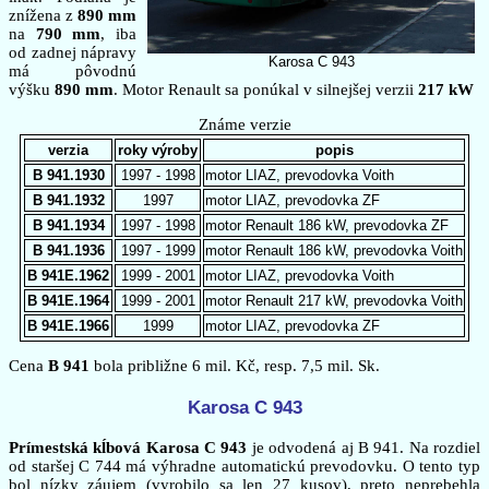
znížena z
890 mm
na
790 mm
, iba
od zadnej nápravy
Karosa C 943
má pôvodnú
výšku
890 mm
. Motor Renault sa ponúkal v silnejšej verzii
217 kW
Známe verzie
verzia
roky výroby
popis
B 941.1930
1997 - 1998
motor LIAZ, prevodovka Voith
B 941.1932
1997
motor LIAZ, prevodovka ZF
B 941.1934
1997 - 1998
motor Renault 186 kW, prevodovka ZF
B 941.1936
1997 - 1999
motor Renault 186 kW, prevodovka Voith
B 941E.1962
1999 - 2001
motor LIAZ, prevodovka Voith
B 941E.1964
1999 - 2001
motor Renault 217 kW, prevodovka Voith
B 941E.1966
1999
motor LIAZ, prevodovka ZF
Cena
B 941
bola približne 6 mil. Kč, resp. 7,5 mil. Sk.
Karosa C 943
Prímestská kĺbová Karosa C 943
je odvodená aj B 941. Na rozdiel
od staršej C 744 má výhradne automatickú prevodovku. O tento typ
bol nízky záujem (vyrobilo sa len 27 kusov), preto neprebehla