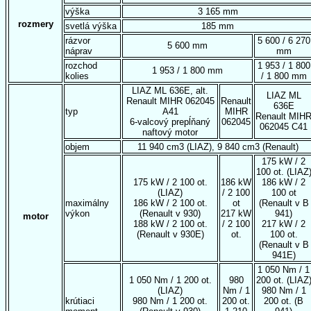
výška
3 165 mm
rozmery
svetlá výška
185 mm
rázvor
5 600 / 6 270
5 600 mm
náprav
mm
rozchod
1 953 / 1 800
1 953 / 1 800 mm
kolies
/ 1 800 mm
LIAZ ML 636E, alt.
LIAZ ML
Renault MIHR 062045
Renault
636E
typ
A41
MIHR
Renault MIH
6-valcový prepĺňaný
062045
062045 C41
naftový motor
objem
11 940 cm3 (LIAZ), 9 840 cm3 (Renault)
175 kW / 2
100 ot. (LIAZ
175 kW / 2 100 ot.
186 kW
186 kW / 2
(LIAZ)
/ 2 100
100 ot
maximálny
186 kW / 2 100 ot.
ot
(Renault v B
výkon
(Renault v 930)
217 kW
941)
motor
188 kW / 2 100 ot.
/ 2 100
217 kW / 2
(Renault v 930E)
ot.
100 ot.
(Renault v B
941E)
1 050 Nm / 1
1 050 Nm / 1 200 ot.
980
200 ot. (LIAZ
(LIAZ)
Nm / 1
980 Nm / 1
krútiaci
980 Nm / 1 200 ot.
200 ot.
200 ot. (B