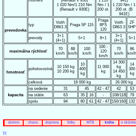
moment
(Renault v 930)
1 210
941)
1 020 Nm/1 210 Nm
Nm / 1
1 210 Nm / 1
(Renault v 930E)
200 ot.
200 ot. (B
941E)
Praga
Voith
Voith
ZF
typ
Praga 5P 115
8PS
D863.3
D863.3
5HP
120
prevodovka
3+1
3+1
prevody
5+1
8+1
5+1
(4+1)
(4+1)
100 -
70
88
100
70
86
maximálna rýchlosť
120
km/h
km/h
km/h
km/h
km/
km/h
14 300
10
14
10 150 kg
11 000
kg
pohotovostná
400
300
10 200 kg
kg
14 450
hmotnosť
kg
kg
kg
celková
18 000 kg
26 000 kg
na sedenie
31
45
42 - 47
42
53
kapacita
na státie
63
35
16
-
108/118
79
spolu
94
80
61
42 - 47
150/160
132
domov
chaos
doprava
fotky
MTB
kniha
o stránke