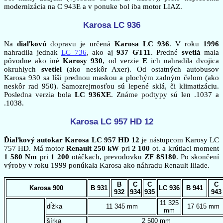
modernizácia na C 943E a v ponuke bol iba motor LIAZ.
Karosa LC 936
Na
diaľkovú
dopravu je určená
Karosa LC 936
. V roku
1996
nahradila jednak
LC 736
, ako aj
937 GT11
. Predné
svetlá
mala
pôvodne ako iné
Karosy 930
, od verzie
E
ich nahradila dvojica
okruhlych
svetiel
(ako neskôr Axer). Od ostatných autobusov
Karosa 930 sa líši prednou maskou a plochým zadným čelom (ako
neskôr rad 950). Samozrejmosťou sú lepené sklá, či klimatizáciu.
Posledna verzia bola
LC 936XE
. Známe podtypy sú len .1037 a
.1038.
Karosa LC 957 HD 12
Ďiaľkový autokar Karosa LC 957 HD 12
je nástupcom Karosy LC
757 HD. Má motor
Renault 250 kW
pri
2 100
ot. a krútiaci moment
1 580 Nm
pri
1 200
otáčkach, prevodovku
ZF 8S180
. Po skončení
výroby v roku 1999 ponúkala Karosa ako náhradu Renault Iliade.
B
C
C
C
Karosa 900
B 931
LC 936
B 941
932
934
935
943
11 325
dĺžka
11 345 mm
17 615 mm
mm
šírka
2 500 mm