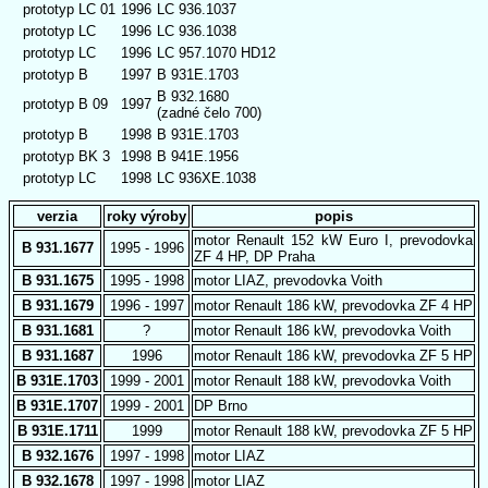
prototyp LC 01
1996
LC 936.1037
prototyp LC
1996
LC 936.1038
prototyp LC
1996
LC 957.1070 HD12
prototyp B
1997
B 931E.1703
B 932.1680
prototyp B 09
1997
(zadné čelo 700)
prototyp B
1998
B 931E.1703
prototyp BK 3
1998
B 941E.1956
prototyp LC
1998
LC 936XE.1038
verzia
roky výroby
popis
motor Renault 152 kW Euro I, prevodovka
B 931.1677
1995 - 1996
ZF 4 HP, DP Praha
B 931.1675
1995 - 1998
motor LIAZ, prevodovka Voith
B 931.1679
1996 - 1997
motor Renault 186 kW, prevodovka ZF 4 HP
B 931.1681
?
motor Renault 186 kW, prevodovka Voith
B 931.1687
1996
motor Renault 186 kW, prevodovka ZF 5 HP
B 931E.1703
1999 - 2001
motor Renault 188 kW, prevodovka Voith
B 931E.1707
1999 - 2001
DP Brno
B 931E.1711
1999
motor Renault 188 kW, prevodovka ZF 5 HP
B 932.1676
1997 - 1998
motor LIAZ
B 932.1678
1997 - 1998
motor LIAZ