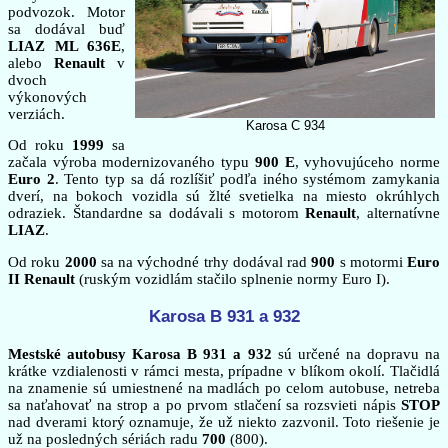
podvozok. Motor
sa dodával buď
LIAZ ML 636E
,
alebo
Renault
v
dvoch
výkonových
verziách.
Karosa C 934
Od roku
1999
sa
začala výroba modernizovaného typu
900 E
, vyhovujúceho norme
Euro 2
. Tento typ sa dá rozlíšiť podľa iného systémom zamykania
dverí, na bokoch vozidla sú žlté svetielka na miesto okrúhlych
odraziek. Štandardne sa dodávali s motorom
Renault
, alternatívne
LIAZ
.
Od roku
2000
sa na východné trhy dodával rad
900
s motormi
Euro
II Renault
(ruským vozidlám stačilo splnenie normy Euro I).
Karosa B 931 a 932
Mestské autobusy Karosa B 931 a 932
sú určené na dopravu na
krátke vzdialenosti v rámci mesta, prípadne v blíkom okolí. Tlačidlá
na znamenie sú umiestnené na madlách po celom autobuse, netreba
sa naťahovať na strop a po prvom stlačení sa rozsvieti nápis
STOP
nad dverami ktorý oznamuje, že už niekto zazvonil. Toto riešenie je
už na posledných sériách radu
700
(800).