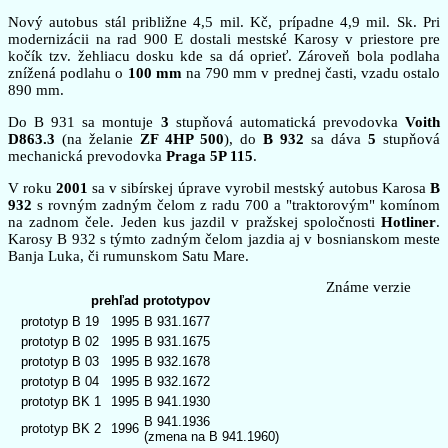
Nový autobus stál približne 4,5 mil. Kč, prípadne 4,9 mil. Sk. Pri
modernizácii na rad 900 E dostali mestské Karosy v priestore pre
kočík tzv. žehliacu dosku kde sa dá oprieť. Zároveň bola podlaha
znížená podlahu o
100 mm
na 790 mm v prednej časti, vzadu ostalo
890 mm.
Do B 931 sa montuje
3
stupňová automatická prevodovka
Voith
D863.3
(na želanie
ZF 4HP 500
), do
B 932
sa dáva
5
stupňová
mechanická prevodovka
Praga 5P 115
.
V roku
2001
sa v sibírskej úprave vyrobil mestský autobus Karosa
B
932
s rovným zadným čelom z radu 700 a "traktorovým" komínom
na zadnom čele. Jeden kus jazdil v pražskej spoločnosti
Hotliner
.
Karosy B 932 s týmto zadným čelom jazdia aj v bosnianskom meste
Banja Luka, či rumunskom Satu Mare.
Známe verzie
prehľad prototypov
prototyp B 19
1995
B 931.1677
prototyp B 02
1995
B 931.1675
prototyp B 03
1995
B 932.1678
prototyp B 04
1995
B 932.1672
prototyp BK 1
1995
B 941.1930
B 941.1936
prototyp BK 2
1996
(zmena na B 941.1960)