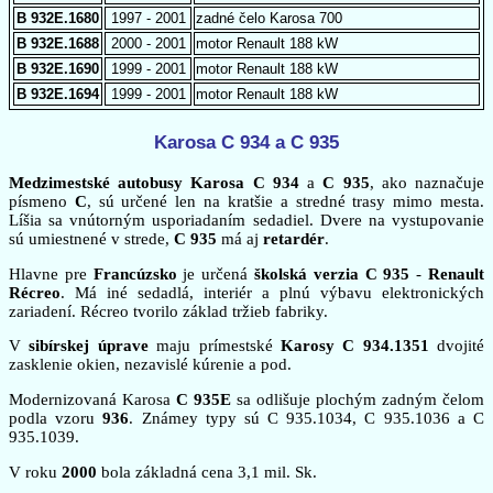
B 932E.1680
1997 - 2001
zadné čelo Karosa 700
B 932E.1688
2000 - 2001
motor Renault 188 kW
B 932E.1690
1999 - 2001
motor Renault 188 kW
B 932E.1694
1999 - 2001
motor Renault 188 kW
Karosa C 934 a C 935
Medzimestské autobusy Karosa C 934
a
C 935
, ako naznačuje
písmeno
C
, sú určené len na kratšie a stredné trasy mimo mesta.
Líšia sa vnútorným usporiadaním sedadiel. Dvere na vystupovanie
sú umiestnené v strede,
C 935
má aj
retardér
.
Hlavne pre
Francúzsko
je určená
školská verzia C 935
-
Renault
Récreo
. Má iné sedadlá, interiér a plnú výbavu elektronických
zariadení. Récreo tvorilo základ tržieb fabriky.
V
sibírskej úprave
maju prímestské
Karosy C 934.1351
dvojité
zasklenie okien, nezavislé kúrenie a pod.
Modernizovaná Karosa
C 935E
sa odlišuje plochým zadným čelom
podla vzoru
936
. Známey typy sú C 935.1034, C 935.1036 a C
935.1039.
V roku
2000
bola základná cena 3,1 mil. Sk.