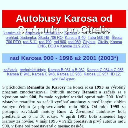
Autobusy Karosa od
Autobusy Karosa od
Sodomku po Citelis
Sodomku po Citelis
kamim.sk
>
doprava
>
technika
>
Karosa
> rad Karosa 900
prehľad
,
Sodomka
,
Škoda 706 RO
,
Karosa B 40
,
Tatra 500 HB
,
Škoda
706 RTO
,
rad Š 11
,
rad 700
,
rad 900
,
rad 950
,
Citybus
,
Citelis
,
Karosa
CNG
,
DOD v Karose 21.9.2002
.
rad Karosa 900 - 1996 až 2001 (2003*)
začiatok
,
technické údaje
,
Karosa B 931 a B 932
,
Karosa C 934 a C 935
,
Karosa B 941
,
Karosa C 943
,
Karosa LC 936
,
Karosa LC 957 HD 12
,
prehľad typov
.
S príchodom
Renaultu
do
Karosy
na konci roku
1993
sa výrobný
program zmodernizoval. Pribudli motory
Renault
a začalo sa s
vývojom radu
900
, čo malo vyjadriť rozdiel oproti radu 700. Kvôli
zástavbe retardéru sa začali vyrábať autobusy s predĺženým oblým
zadným čelom (z pripravovaného radu 900). Od roku
1995
sa
postupne zavádzali motory
Euro 2
. Životnosť autobusov bola
predĺžená zo 6 na 10 rokov. V apríli 1995 bolo zmenené logo
Karosy za novšie. V máji 1995 v Paríži predstavili prvý autobus radu
900, v Brne bol predstavený o mesiac neskôr.