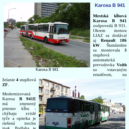
Karosa B 941
Mestská kĺbová
Karosa B 941
zodpovedá B 931.
Okrem motora
LIAZ sa dodával
aj
Renault 186
kW
. Štandardne
sa montovala
3
stupňová
automatická
prevodovka
Voith
Karosa B 941
so vstavaným
retadérom, na
želanie
4
stupňová
ZF
.
Modernizovaná
Karosa
B 941E
má zmenený
priestor kĺbu -
chýbaju zvislé
tyče a opierka je
riešená trochu
inak. Podlaha je