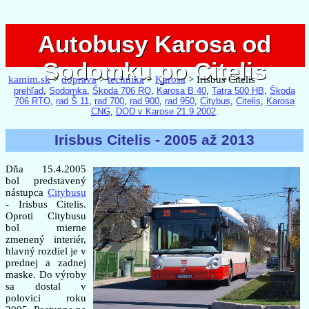
Autobusy Karosa od
Autobusy Karosa od
Sodomku po Citelis
Sodomku po Citelis
kamim.sk
>
doprava
>
technika
>
Karosa
> Irisbus Citelis
prehľad
,
Sodomka
,
Škoda 706 RO
,
Karosa B 40
,
Tatra 500 HB
,
Škoda
706 RTO
,
rad Š 11
,
rad 700
,
rad 900
,
rad 950
,
Citybus
,
Citelis
,
Karosa
CNG
,
DOD v Karose 21.9.2002
.
Irisbus Citelis - 2005 až 2013
Dňa 15.4.2005
bol predstavený
nástupca
Citybusu
- Irisbus Citelis.
Oproti Citybusu
bol mierne
zmenený interiér,
hlavný rozdiel je v
prednej a zadnej
maske. Do výroby
sa dostal v
polovici roku