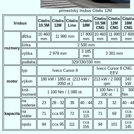
prímestský Irisbus Citelis 12M
Citelis
Citelis
Citelis
Citelis
Citelis
Citelis
Citelis
Irisbus
10.5M
12M
18M
10.5M
12M
Line
18M
CNG
CNG
CNG
10 460
17 800
10 460
11 990
17 800
dĺžka
11 990 mm
mm
mm
mm
mm
mm
šírka
2 500 mm
rozmery
3 185
výška
2 979 mm
3 301 mm
mm
podlaha
320/330/330 mm
Iveco Cursor 8 CNG
typ
Iveco Cursor 8
EEV
180 kW / 1850 ot. (213 kW /
213 kW / 2 000
243
motor
výkon
2050 ot.)
rpm
kW
krút.
1 100 Nm / 1
1 30
1 100 Nm / 1 080 ot.
moment
100 ot.
Nm
na
23
28 - 32
39
40 - 44
23
32
40 - 4
sedenie
na
cca
cca
kapacita
71
cca 65
72
71
69
státie
115
100
cca
cca
spolu
94
cca 95
111
94
101
155
145