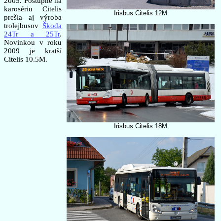
2005. Postupne na
karosériu Citelis
Irisbus Citelis 12M
prešla aj výroba
trolejbusov
Škoda
24Tr a 25Tr
.
Novinkou v roku
2009 je kratší
Citelis 10.5M.
Irisbus Citelis 18M