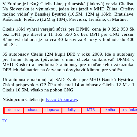
V Európe je bežný Citelis Line, prímestská (linková) verzia Citelisu.
Na Slovensku je výnimkou, jeden kus jazdí v MHD Žilina. Citelisy
možno vidieť v Banskej Bystrici (10,5M, 12M aj 18M), Bratislave,
Košiciach, Prešove (12M aj 18M), Prievidzi, Trenčíne, či Martine.
Citelis 18M vyhral verejnú súťaž pre DPMK, cena je 9 892 950 Sk
bez DPH pre diesel a 11 165 550 Sk bez DPH pre CNG verziu.
Rámcová dohoda je na cca 40 kusov za 4 roky v hodnote do 400
mil. Sk.
35 autobusov Citelis 12M kúpil DPB v roku 2009. Ide o autobusy
pre firmu Tempus (pôvodne s nimi chcela konkurovať DPMK v
MHD Košice) a neodobraté autobusy pre maďarského zákazníka.
DPB ich dal natrieť na červeno a dovybaviť klímou pre vodiča.
15 autobusov nakupuje aj SAD Zvolen pre MHD Banská Bystrica.
Získal príspevok z OP ŽP a obstaral 14 autobusov Citelis 12 M a 1
Citelis 10.5M, všetko na pohon CNG.
Nástupcom Citelisu je
Iveco Urbanway
.
domov
chaos
doprava
fotky
MTB
kniha
o stránke