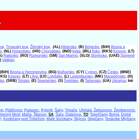
a
a
raj
,
Trnavský kraj
,
Žilinský kraj
,
(AL)
Albánsko
,
(B)
Belgicko
,
(BiH)
Bosna a
o
,
(NL)
Holandsko
,
(HR)
Chorvátsko
,
(IND)
India
,
(IRL)
Írsko
,
(RKS)
Kosovo
,
(LT)
A)
Rakúsko
,
(RO)
Rumunsko
,
(SM)
San Marino
,
(SLO)
Slovinsko
,
(UAE)
Spojené
)
Vatikán
.
(BiH)
Bosna a Hercegovina
,
(BG)
Bulharsko
,
(CY)
Cyprus
,
(CZ)
Česko
,
(MNE)
RKS)
Kosovo
,
(LT)
Litva
,
(LV)
Lotyšsko
,
(L)
Luxembursko
,
(MK)
Macedónsko
,
(H)
sko
,
(SRB)
Srbsko
,
(E)
Španielsko
,
(S)
Švédsko
,
(I)
Taliansko
,
(UA)
Ukrajina
;
Iné
om
,
Plášťovce
,
Pukanec
,
Rybník
,
Šahy
,
Tlmače
,
Uhliská
,
Želiezovce
,
Žemberovce
,
menný Most
,
Maňa
,
Štúrovo
,
SA
:
Šaľa
,
Diakovce
,
TO
:
Topoľčany
,
Bojná
,
Dolné
)
,
Kostoľany pod Tribečom
,
Malé Vozokany
,
Skýcov
,
Slepčany
,
Tesárske Mlyňany
,