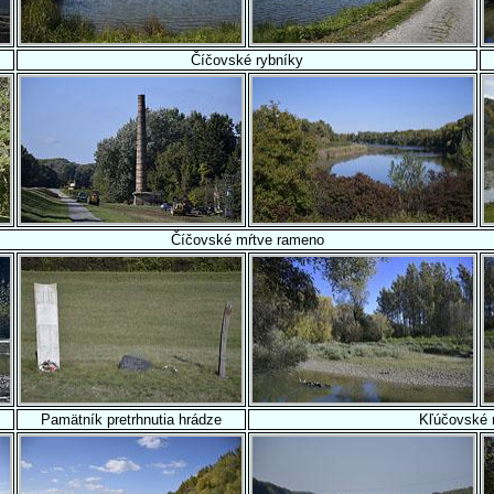
Číčovské rybníky
Číčovské mŕtve rameno
Pamätník pretrhnutia hrádze
Kľúčovské 