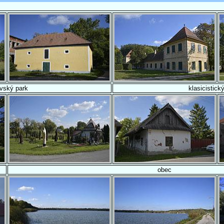
vský park
klasicistický
obec