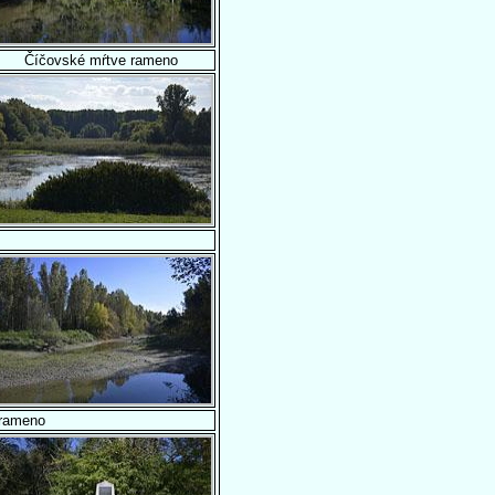
Číčovské mŕtve rameno
rameno