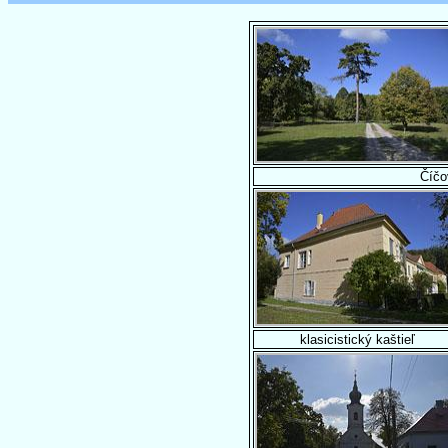
Číčo
klasicistický kaštieľ