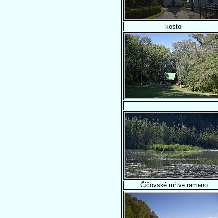
kostol
Číčovské mŕtve rameno