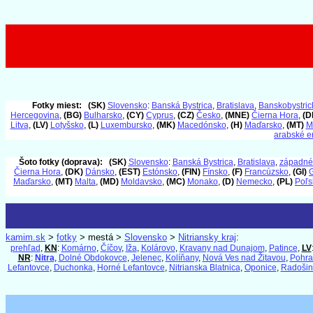
Fotky miest:
(SK)
Slovensko
:
Banská Bystrica
,
Bratislava
,
Banskobystrick
Hercegovina
,
(BG)
Bulharsko
,
(CY)
Cyprus
,
(CZ)
Česko
,
(MNE)
Čierna Hora
,
(D
Litva
,
(LV)
Lotyšsko
,
(L)
Luxembursko
,
(MK)
Macedónsko
,
(H)
Maďarsko
,
(MT)
M
arabské e
Šoto fotky (doprava):
(SK)
Slovensko
:
Banská Bystrica
,
Bratislava
,
západné
Čierna Hora
,
(DK)
Dánsko
,
(EST)
Estónsko
,
(FIN)
Fínsko
,
(F)
Francúzsko
,
(GI)
G
Maďarsko
,
(MT)
Malta
,
(MD)
Moldavsko
,
(MC)
Monako
,
(D)
Nemecko
,
(PL)
Poľs
kamim.sk
>
fotky
> mestá >
Slovensko
>
Nitriansky kraj
:
prehľad
,
KN
:
Komárno
,
Číčov
,
Iža
,
Kolárovo
,
Kravany nad Dunajom
,
Patince
,
LV
NR
:
Nitra
,
Dolné Obdokovce
,
Jelenec
,
Kolíňany
,
Nová Ves nad Žitavou
,
Pohra
Lefantovce
,
Duchonka
,
Horné Lefantovce
,
Nitrianska Blatnica
,
Oponice
,
Radošin