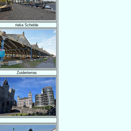
rieka Schelde
Zuiderterras