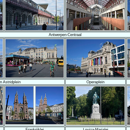
Antwerpen-Centraal
n Astridplein
Operaplein
Frankrijklei
Louiza-Marialei