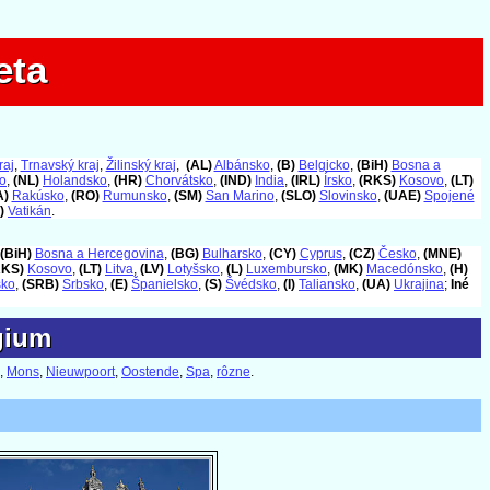
eta
eta
raj
,
Trnavský kraj
,
Žilinský kraj
,
(AL)
Albánsko
,
(B)
Belgicko
,
(BiH)
Bosna a
o
,
(NL)
Holandsko
,
(HR)
Chorvátsko
,
(IND)
India
,
(IRL)
Írsko
,
(RKS)
Kosovo
,
(LT)
A)
Rakúsko
,
(RO)
Rumunsko
,
(SM)
San Marino
,
(SLO)
Slovinsko
,
(UAE)
Spojené
)
Vatikán
.
(BiH)
Bosna a Hercegovina
,
(BG)
Bulharsko
,
(CY)
Cyprus
,
(CZ)
Česko
,
(MNE)
RKS)
Kosovo
,
(LT)
Litva
,
(LV)
Lotyšsko
,
(L)
Luxembursko
,
(MK)
Macedónsko
,
(H)
sko
,
(SRB)
Srbsko
,
(E)
Španielsko
,
(S)
Švédsko
,
(I)
Taliansko
,
(UA)
Ukrajina
;
Iné
lgium
lgium
,
Mons
,
Nieuwpoort
,
Oostende
,
Spa
,
rôzne
.