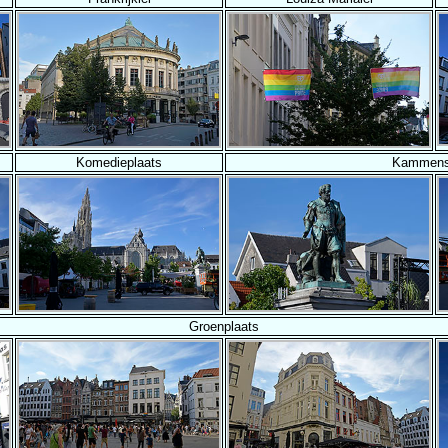
Komedieplaats
Kammens
Groenplaats