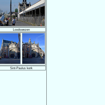
Loodswezen
Sint-Paulus kerk