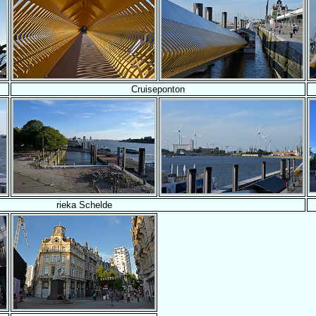
Cruiseponton
rieka Schelde