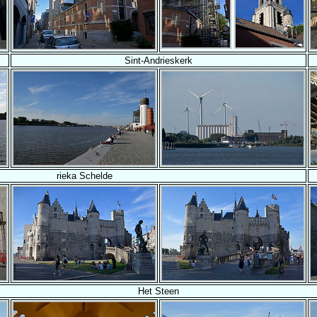
Sint-Andrieskerk
rieka Schelde
Het Steen