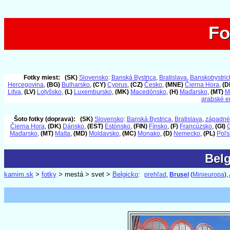
Fo
Fo
Fotky miest:
(SK)
Slovensko
:
Banská Bystrica
,
Bratislava
,
Banskobystrick
Hercegovina
,
(BG)
Bulharsko
,
(CY)
Cyprus
,
(CZ)
Česko
,
(MNE)
Čierna Hora
,
(D
Litva
,
(LV)
Lotyšsko
,
(L)
Luxembursko
,
(MK)
Macedónsko
,
(H)
Maďarsko
,
(MT)
M
arabské e
Šoto fotky (doprava):
(SK)
Slovensko
:
Banská Bystrica
,
Bratislava
,
západné
Čierna Hora
,
(DK)
Dánsko
,
(EST)
Estónsko
,
(FIN)
Fínsko
,
(F)
Francúzsko
,
(GI)
G
Maďarsko
,
(MT)
Malta
,
(MD)
Moldavsko
,
(MC)
Monako
,
(D)
Nemecko
,
(PL)
Poľs
Belg
Belg
kamim.sk
>
fotky
> mestá > svet >
Belgicko
:
prehľad
,
Brusel
(
Minieuropa
),