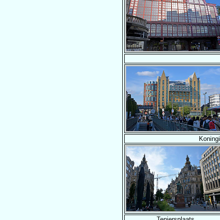
Koningi
Teniersplaats