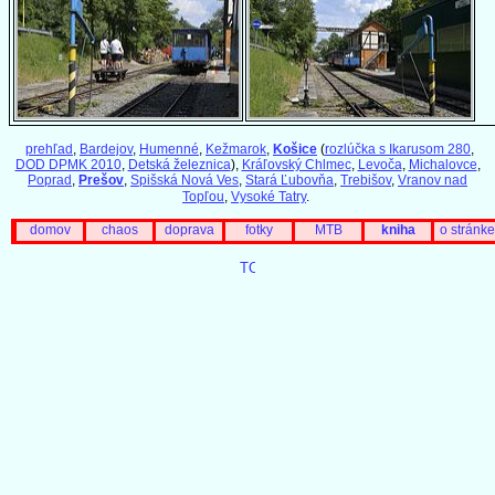
prehľad
,
Bardejov
,
Humenné
,
Kežmarok
,
Košice
(
rozlúčka s Ikarusom 280
,
DOD DPMK 2010
,
Detská železnica
),
Kráľovský Chlmec
,
Levoča
,
Michalovce
,
Poprad
,
Prešov
,
Spišská Nová Ves
,
Stará Ľubovňa
,
Trebišov
,
Vranov nad
Topľou
,
Vysoké Tatry
.
domov
chaos
doprava
fotky
MTB
kniha
o stránke