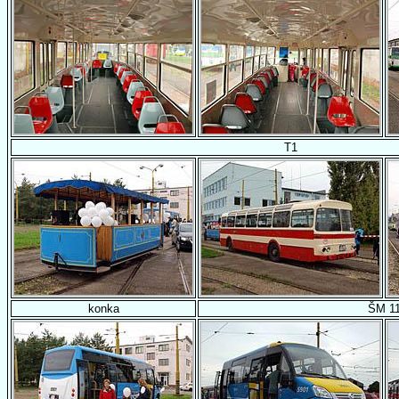
T1
konka
ŠM 1