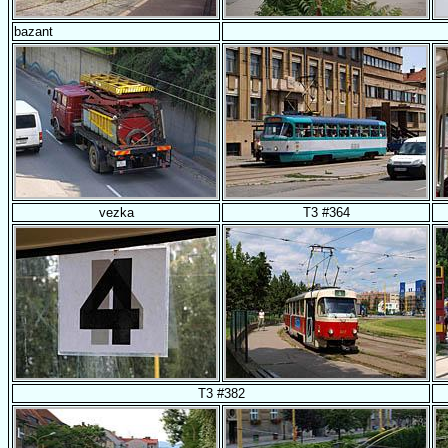
bazant
vezka
T3 #364
T3 #382