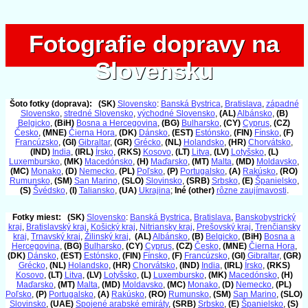
Fotografie dopravy na
Fotografie dopravy na
Slovensku
Slovensku
Šoto fotky (doprava):
(SK)
Slovensko
:
Banská Bystrica
,
Bratislava
,
západné
Slovensko
,
stredné Slovensko
,
východné Slovensko
,
(AL)
Albánsko
,
(B)
Belgicko
,
(BiH)
Bosna a Hercegovina
,
(BG)
Bulharsko
,
(CY)
Cyprus
,
(CZ)
Česko
,
(MNE)
Čierna Hora
,
(DK)
Dánsko
,
(EST)
Estónsko
,
(FIN)
Fínsko
,
(F)
Francúzsko
,
(GI)
Gibraltar
,
(GR)
Grécko
,
(NL)
Holandsko
,
(HR)
Chorvátsko
,
(IND)
India
,
(IRL)
Írsko
,
(RKS)
Kosovo
,
(LT)
Litva
,
(LV)
Lotyšsko
,
(L)
Luxembursko
,
(MK)
Macedónsko
,
(H)
Maďarsko
,
(MT)
Malta
,
(MD)
Moldavsko
,
(MC)
Monako
,
(D)
Nemecko
,
(PL)
Poľsko
,
(P)
Portugalsko
,
(A)
Rakúsko
,
(RO)
Rumunsko
,
(SM)
San Marino
,
(SLO)
Slovinsko
,
(SRB)
Srbsko
,
(E)
Španielsko
,
(S)
Švédsko
,
(I)
Taliansko
,
(UA)
Ukrajina
;
Iné (other)
rôzne zaujímavosti
.
Fotky miest:
(SK)
Slovensko
:
Banská Bystrica
,
Bratislava
,
Banskobystrický
kraj
,
Bratislavský kraj
,
Košický kraj
,
Nitriansky kraj
,
Prešovský kraj
,
Trenčiansky
kraj
,
Trnavský kraj
,
Žilinský kraj
,
(AL)
Albánsko
,
(B)
Belgicko
,
(BiH)
Bosna a
Hercegovina
,
(BG)
Bulharsko
,
(CY)
Cyprus
,
(CZ)
Česko
,
(MNE)
Čierna Hora
,
(DK)
Dánsko
,
(EST)
Estónsko
,
(FIN)
Fínsko
,
(F)
Francúzsko
,
(GI)
Gibraltar
,
(GR)
Grécko
,
(NL)
Holandsko
,
(HR)
Chorvátsko
,
(IND)
India
,
(IRL)
Írsko
,
(RKS)
Kosovo
,
(LT)
Litva
,
(LV)
Lotyšsko
,
(L)
Luxembursko
,
(MK)
Macedónsko
,
(H)
Maďarsko
,
(MT)
Malta
,
(MD)
Moldavsko
,
(MC)
Monako
,
(D)
Nemecko
,
(PL)
Poľsko
,
(P)
Portugalsko
,
(A)
Rakúsko
,
(RO)
Rumunsko
,
(SM)
San Marino
,
(SLO)
Slovinsko
,
(UAE)
Spojené arabské emiráty
,
(SRB)
Srbsko
,
(E)
Španielsko
,
(S)