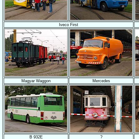
Iveco First
Magyar Waggon
Mercedes
B 932E
?