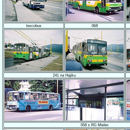
tescobus
068
241 na Hajiku
058 s RG Mielec