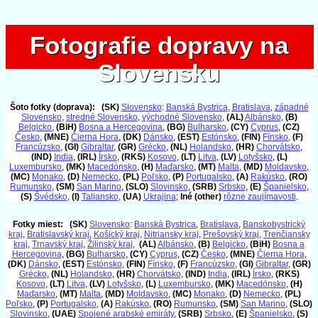
Fotografie dopravy na
Fotografie dopravy na
Slovensku
Slovensku
Šoto fotky (doprava):
(SK)
Slovensko
:
Banská Bystrica
,
Bratislava
,
západné
Slovensko
,
stredné Slovensko
,
východné Slovensko
,
(AL)
Albánsko
,
(B)
Belgicko
,
(BiH)
Bosna a Hercegovina
,
(BG)
Bulharsko
,
(CY)
Cyprus
,
(CZ)
Česko
,
(MNE)
Čierna Hora
,
(DK)
Dánsko
,
(EST)
Estónsko
,
(FIN)
Fínsko
,
(F)
Francúzsko
,
(GI)
Gibraltar
,
(GR)
Grécko
,
(NL)
Holandsko
,
(HR)
Chorvátsko
,
(IND)
India
,
(IRL)
Írsko
,
(RKS)
Kosovo
,
(LT)
Litva
,
(LV)
Lotyšsko
,
(L)
Luxembursko
,
(MK)
Macedónsko
,
(H)
Maďarsko
,
(MT)
Malta
,
(MD)
Moldavsko
,
(MC)
Monako
,
(D)
Nemecko
,
(PL)
Poľsko
,
(P)
Portugalsko
,
(A)
Rakúsko
,
(RO)
Rumunsko
,
(SM)
San Marino
,
(SLO)
Slovinsko
,
(SRB)
Srbsko
,
(E)
Španielsko
,
(S)
Švédsko
,
(I)
Taliansko
,
(UA)
Ukrajina
;
Iné (other)
rôzne zaujímavosti
.
Fotky miest:
(SK)
Slovensko
:
Banská Bystrica
,
Bratislava
,
Banskobystrický
kraj
,
Bratislavský kraj
,
Košický kraj
,
Nitriansky kraj
,
Prešovský kraj
,
Trenčiansky
kraj
,
Trnavský kraj
,
Žilinský kraj
,
(AL)
Albánsko
,
(B)
Belgicko
,
(BiH)
Bosna a
Hercegovina
,
(BG)
Bulharsko
,
(CY)
Cyprus
,
(CZ)
Česko
,
(MNE)
Čierna Hora
,
(DK)
Dánsko
,
(EST)
Estónsko
,
(FIN)
Fínsko
,
(F)
Francúzsko
,
(GI)
Gibraltar
,
(GR)
Grécko
,
(NL)
Holandsko
,
(HR)
Chorvátsko
,
(IND)
India
,
(IRL)
Írsko
,
(RKS)
Kosovo
,
(LT)
Litva
,
(LV)
Lotyšsko
,
(L)
Luxembursko
,
(MK)
Macedónsko
,
(H)
Maďarsko
,
(MT)
Malta
,
(MD)
Moldavsko
,
(MC)
Monako
,
(D)
Nemecko
,
(PL)
Poľsko
,
(P)
Portugalsko
,
(A)
Rakúsko
,
(RO)
Rumunsko
,
(SM)
San Marino
,
(SLO)
Slovinsko
,
(UAE)
Spojené arabské emiráty
,
(SRB)
Srbsko
,
(E)
Španielsko
,
(S)