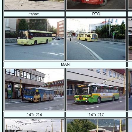
tahac
RTO
MAN
14Tr 214
14Tr 217