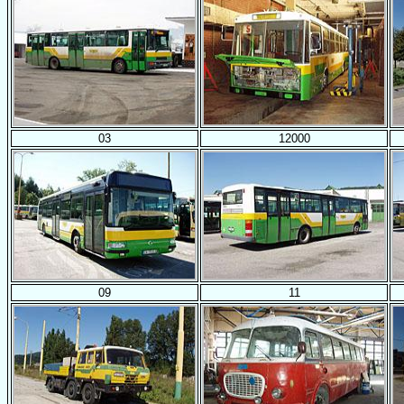
03
12000
09
11