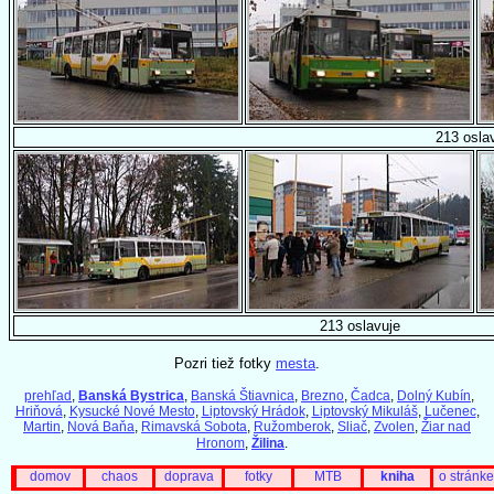
213 osla
213 oslavuje
Pozri tiež fotky
mesta
.
prehľad
,
Banská Bystrica
,
Banská Štiavnica
,
Brezno
,
Čadca
,
Dolný Kubín
,
Hriňová
,
Kysucké Nové Mesto
,
Liptovský Hrádok
,
Liptovský Mikuláš
,
Lučenec
,
Martin
,
Nová Baňa
,
Rimavská Sobota
,
Ružomberok
,
Sliač
,
Zvolen
,
Žiar nad
Hronom
,
Žilina
.
domov
chaos
doprava
fotky
MTB
kniha
o stránke