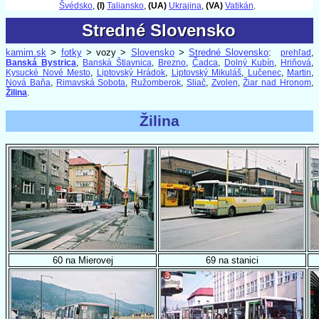
Švédsko
,
(I)
Taliansko
,
(UA)
Ukrajina
,
(VA)
Vatikán
.
Stredné Slovensko
Stredné Slovensko
kamim.sk
>
fotky
> vozy >
Slovensko
>
Stredné Slovensko
:
prehľad
,
Banská Bystrica
,
Banská Štiavnica
,
Brezno
,
Čadca
,
Dolný Kubín
,
Hriňová
,
Kysucké Nové Mesto
,
Liptovský Hrádok
,
Liptovský Mikuláš
,
Lučenec
,
Martin
,
Nová Baňa
,
Rimavská Sobota
,
Ružomberok
,
Sliač
,
Zvolen
,
Žiar nad Hronom
,
Žilina
.
Žilina
60 na Mierovej
69 na stanici