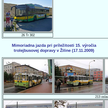
26 Tr 302
Mimoriadna jazda pri príležitosti 15. výročia
trolejbusovej dopravy v Žiline (17.11.2009)
213 osla