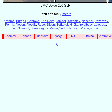
BMC Belde 250-SLF
Pozri tiez fotky
mesta
.
prehľad
,
Burgas
,
Gabrovo
,
Chaskovo
,
Jambol
,
Kazanlak
,
Nesebar
,
Pazardžik
,
Pernik
,
Pleven
,
Plovdiv
,
Ruse
,
Sliven
,
Sofia
(
električky
,
trolejbusy
,
autobusy
,
mix
),
Sozopol
,
Stara Zagora
,
Varna
,
Veliko Tarnovo
,
Vraca
,
rôzne
.
domov
chaos
doprava
fotky
MTB
kniha
o stránke