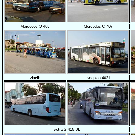
Mercedes O 405
Mercedes O 407
vlacik
Neoplan 4021
Setra S 415 UL