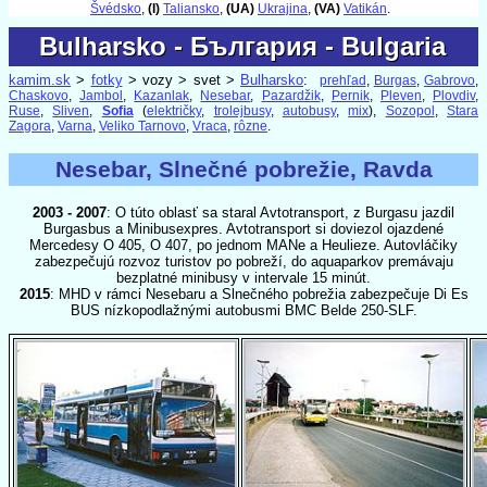
Švédsko
,
(I)
Taliansko
,
(UA)
Ukrajina
,
(VA)
Vatikán
.
Bulharsko - България - Bulgaria
Bulharsko - България - Bulgaria
kamim.sk
>
fotky
> vozy > svet >
Bulharsko
:
prehľad
,
Burgas
,
Gabrovo
,
Chaskovo
,
Jambol
,
Kazanlak
,
Nesebar
,
Pazardžik
,
Pernik
,
Pleven
,
Plovdiv
,
Ruse
,
Sliven
,
Sofia
(
električky
,
trolejbusy
,
autobusy
,
mix
),
Sozopol
,
Stara
Zagora
,
Varna
,
Veliko Tarnovo
,
Vraca
,
rôzne
.
Nesebar, Slnečné pobrežie, Ravda
2003 - 2007
: O túto oblasť sa staral Avtotransport, z Burgasu jazdil
Burgasbus a Minibusexpres. Avtotransport si doviezol ojazdené
Mercedesy O 405, O 407, po jednom MANe a Heulieze. Autovláčiky
zabezpečujú rozvoz turistov po pobreží, do aquaparkov premávaju
bezplatné minibusy v intervale 15 minút.
2015
: MHD v rámci Nesebaru a Slnečného pobrežia zabezpečuje Di Es
BUS nízkopodlažnými autobusmi BMC Belde 250-SLF.