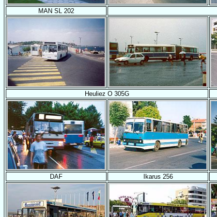
MAN SL 202
Heuliez O 305G
DAF
Ikarus 256