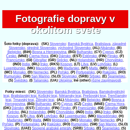
Fotografie dopravy v
Fotografie dopravy v
okolitom svete
okolitom svete
Šoto fotky (doprava):
(SK)
Slovensko
:
Banská Bystrica
,
Bratislava
,
západné
Slovensko
,
stredné Slovensko
,
východné Slovensko
,
(AL)
Albánsko
,
(B)
Belgicko
,
(BiH)
Bosna a Hercegovina
,
(BG)
Bulharsko
,
(CY)
Cyprus
,
(CZ)
Česko
,
(MNE)
Čierna Hora
,
(DK)
Dánsko
,
(EST)
Estónsko
,
(FIN)
Fínsko
,
(F)
Francúzsko
,
(GI)
Gibraltar
,
(GR)
Grécko
,
(NL)
Holandsko
,
(HR)
Chorvátsko
,
(IND)
India
,
(IRL)
Írsko
,
(RKS)
Kosovo
,
(LT)
Litva
,
(LV)
Lotyšsko
,
(L)
Luxembursko
,
(MK)
Macedónsko
,
(H)
Maďarsko
,
(MT)
Malta
,
(MD)
Moldavsko
,
(MC)
Monako
,
(D)
Nemecko
,
(PL)
Poľsko
,
(P)
Portugalsko
,
(A)
Rakúsko
,
(RO)
Rumunsko
,
(SM)
San Marino
,
(SLO)
Slovinsko
,
(SRB)
Srbsko
,
(E)
Španielsko
,
(S)
Švédsko
,
(I)
Taliansko
,
(UA)
Ukrajina
;
Iné (other)
rôzne zaujímavosti
.
Fotky miest:
(SK)
Slovensko
:
Banská Bystrica
,
Bratislava
,
Banskobystrický
kraj
,
Bratislavský kraj
,
Košický kraj
,
Nitriansky kraj
,
Prešovský kraj
,
Trenčiansky
kraj
,
Trnavský kraj
,
Žilinský kraj
,
(AL)
Albánsko
,
(B)
Belgicko
,
(BiH)
Bosna a
Hercegovina
,
(BG)
Bulharsko
,
(CY)
Cyprus
,
(CZ)
Česko
,
(MNE)
Čierna Hora
,
(DK)
Dánsko
,
(EST)
Estónsko
,
(FIN)
Fínsko
,
(F)
Francúzsko
,
(GI)
Gibraltar
,
(GR)
Grécko
,
(NL)
Holandsko
,
(HR)
Chorvátsko
,
(IND)
India
,
(IRL)
Írsko
,
(RKS)
Kosovo
,
(LT)
Litva
,
(LV)
Lotyšsko
,
(L)
Luxembursko
,
(MK)
Macedónsko
,
(H)
Maďarsko
,
(MT)
Malta
,
(MD)
Moldavsko
,
(MC)
Monako
,
(D)
Nemecko
,
(PL)
Poľsko
,
(P)
Portugalsko
,
(A)
Rakúsko
,
(RO)
Rumunsko
,
(SM)
San Marino
,
(SLO)
Slovinsko
,
(UAE)
Spojené arabské emiráty
,
(SRB)
Srbsko
,
(E)
Španielsko
,
(S)