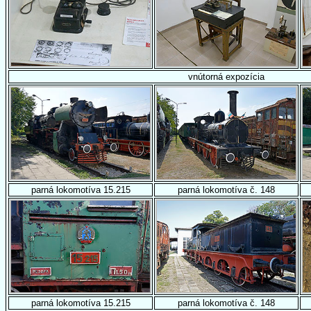
vnútorná expozícia
parná lokomotíva 15.215
parná lokomotíva č. 148
parná lokomotíva 15.215
parná lokomotíva č. 148