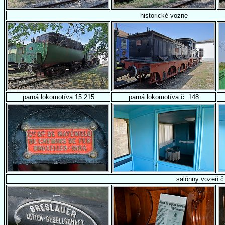
historické vozne
parná lokomotíva 15.215
parná lokomotíva č. 148
salónny vozeň č.