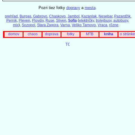
Pozri tiez fotky
dopravy
a
mesta
.
prehľad
,
Burgas
,
Gabrovo
,
Chaskovo
,
Jambol
,
Kazanlak
,
Nesebar
,
Pazardžik
,
Pernik
,
Pleven
,
Plovdiv
,
Ruse
,
Sliven
,
Sofia
(
električky
,
trolejbusy
,
autobusy
,
mix
),
Sozopol
,
Stara Zagora
,
Varna
,
Veliko Tarnovo
,
Vraca
,
rôzne
.
domov
chaos
doprava
fotky
MTB
kniha
o stránke