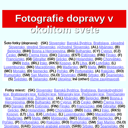
Fotografie dopravy v
Fotografie dopravy v
okolitom svete
okolitom svete
Šoto fotky (doprava):
(SK)
Slovensko
:
Banská Bystrica
,
Bratislava
,
západné
Slovensko
,
stredné Slovensko
,
východné Slovensko
,
(AL)
Albánsko
,
(B)
Belgicko
,
(BiH)
Bosna a Hercegovina
,
(BG)
Bulharsko
,
(CY)
Cyprus
,
(CZ)
Česko
,
(MNE)
Čierna Hora
,
(DK)
Dánsko
,
(EST)
Estónsko
,
(FIN)
Fínsko
,
(F)
Francúzsko
,
(GI)
Gibraltar
,
(GR)
Grécko
,
(NL)
Holandsko
,
(HR)
Chorvátsko
,
(IND)
India
,
(IRL)
Írsko
,
(RKS)
Kosovo
,
(LT)
Litva
,
(LV)
Lotyšsko
,
(L)
Luxembursko
,
(MK)
Macedónsko
,
(H)
Maďarsko
,
(MT)
Malta
,
(MD)
Moldavsko
,
(MC)
Monako
,
(D)
Nemecko
,
(PL)
Poľsko
,
(P)
Portugalsko
,
(A)
Rakúsko
,
(RO)
Rumunsko
,
(SM)
San Marino
,
(SLO)
Slovinsko
,
(SRB)
Srbsko
,
(E)
Španielsko
,
(S)
Švédsko
,
(I)
Taliansko
,
(UA)
Ukrajina
;
Iné (other)
rôzne zaujímavosti
.
Fotky miest:
(SK)
Slovensko
:
Banská Bystrica
,
Bratislava
,
Banskobystrický
kraj
,
Bratislavský kraj
,
Košický kraj
,
Nitriansky kraj
,
Prešovský kraj
,
Trenčiansky
kraj
,
Trnavský kraj
,
Žilinský kraj
,
(AL)
Albánsko
,
(B)
Belgicko
,
(BiH)
Bosna a
Hercegovina
,
(BG)
Bulharsko
,
(CY)
Cyprus
,
(CZ)
Česko
,
(MNE)
Čierna Hora
,
(DK)
Dánsko
,
(EST)
Estónsko
,
(FIN)
Fínsko
,
(F)
Francúzsko
,
(GI)
Gibraltar
,
(GR)
Grécko
,
(NL)
Holandsko
,
(HR)
Chorvátsko
,
(IND)
India
,
(IRL)
Írsko
,
(RKS)
Kosovo
,
(LT)
Litva
,
(LV)
Lotyšsko
,
(L)
Luxembursko
,
(MK)
Macedónsko
,
(H)
Maďarsko
,
(MT)
Malta
,
(MD)
Moldavsko
,
(MC)
Monako
,
(D)
Nemecko
,
(PL)
Poľsko
,
(P)
Portugalsko
,
(A)
Rakúsko
,
(RO)
Rumunsko
,
(SM)
San Marino
,
(SLO)
Slovinsko
,
(UAE)
Spojené arabské emiráty
,
(SRB)
Srbsko
,
(E)
Španielsko
,
(S)