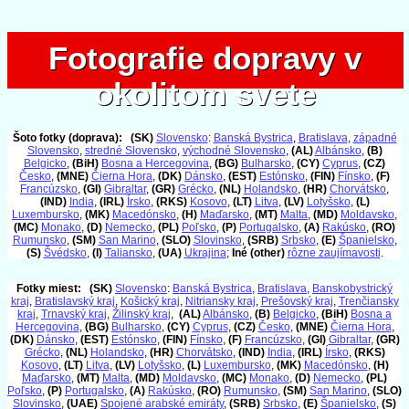
Fotografie dopravy v
Fotografie dopravy v
okolitom svete
okolitom svete
Šoto fotky (doprava):
(SK)
Slovensko
:
Banská Bystrica
,
Bratislava
,
západné
Slovensko
,
stredné Slovensko
,
východné Slovensko
,
(AL)
Albánsko
,
(B)
Belgicko
,
(BiH)
Bosna a Hercegovina
,
(BG)
Bulharsko
,
(CY)
Cyprus
,
(CZ)
Česko
,
(MNE)
Čierna Hora
,
(DK)
Dánsko
,
(EST)
Estónsko
,
(FIN)
Fínsko
,
(F)
Francúzsko
,
(GI)
Gibraltar
,
(GR)
Grécko
,
(NL)
Holandsko
,
(HR)
Chorvátsko
,
(IND)
India
,
(IRL)
Írsko
,
(RKS)
Kosovo
,
(LT)
Litva
,
(LV)
Lotyšsko
,
(L)
Luxembursko
,
(MK)
Macedónsko
,
(H)
Maďarsko
,
(MT)
Malta
,
(MD)
Moldavsko
,
(MC)
Monako
,
(D)
Nemecko
,
(PL)
Poľsko
,
(P)
Portugalsko
,
(A)
Rakúsko
,
(RO)
Rumunsko
,
(SM)
San Marino
,
(SLO)
Slovinsko
,
(SRB)
Srbsko
,
(E)
Španielsko
,
(S)
Švédsko
,
(I)
Taliansko
,
(UA)
Ukrajina
;
Iné (other)
rôzne zaujímavosti
.
Fotky miest:
(SK)
Slovensko
:
Banská Bystrica
,
Bratislava
,
Banskobystrický
kraj
,
Bratislavský kraj
,
Košický kraj
,
Nitriansky kraj
,
Prešovský kraj
,
Trenčiansky
kraj
,
Trnavský kraj
,
Žilinský kraj
,
(AL)
Albánsko
,
(B)
Belgicko
,
(BiH)
Bosna a
Hercegovina
,
(BG)
Bulharsko
,
(CY)
Cyprus
,
(CZ)
Česko
,
(MNE)
Čierna Hora
,
(DK)
Dánsko
,
(EST)
Estónsko
,
(FIN)
Fínsko
,
(F)
Francúzsko
,
(GI)
Gibraltar
,
(GR)
Grécko
,
(NL)
Holandsko
,
(HR)
Chorvátsko
,
(IND)
India
,
(IRL)
Írsko
,
(RKS)
Kosovo
,
(LT)
Litva
,
(LV)
Lotyšsko
,
(L)
Luxembursko
,
(MK)
Macedónsko
,
(H)
Maďarsko
,
(MT)
Malta
,
(MD)
Moldavsko
,
(MC)
Monako
,
(D)
Nemecko
,
(PL)
Poľsko
,
(P)
Portugalsko
,
(A)
Rakúsko
,
(RO)
Rumunsko
,
(SM)
San Marino
,
(SLO)
Slovinsko
,
(UAE)
Spojené arabské emiráty
,
(SRB)
Srbsko
,
(E)
Španielsko
,
(S)