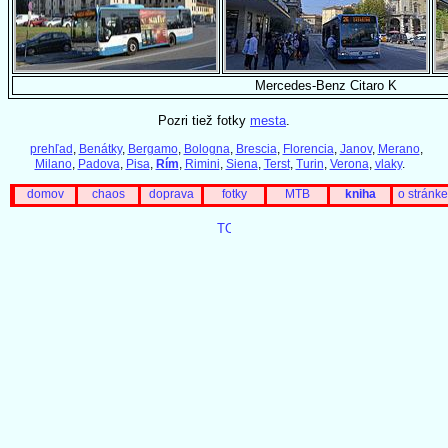
Mercedes-Benz Citaro K
Pozri tiež fotky
mesta
.
prehľad
,
Benátky
,
Bergamo
,
Bologna
,
Brescia
,
Florencia
,
Janov
,
Merano
,
Milano
,
Padova
,
Pisa
,
Rím
,
Rimini
,
Siena
,
Terst
,
Turin
,
Verona
,
vlaky
.
domov
chaos
doprava
fotky
MTB
kniha
o stránke