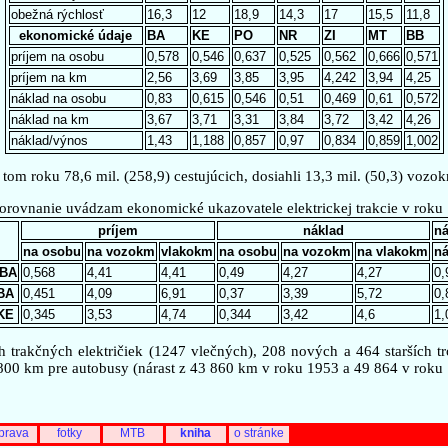
obežná rýchlosť
16,3
12
18,9
14,3
17
15,5
11,8
ekonomické údaje
BA
KE
PO
NR
ZI
MT
BB
príjem na osobu
0,578
0,546
0,637
0,525
0,562
0,666
0,571
príjem na km
2,56
3,69
3,85
3,95
4,242
3,94
4,25
náklad na osobu
0,83
0,615
0,546
0,51
0,469
0,61
0,572
náklad na km
3,67
3,71
3,31
3,84
3,72
3,42
4,26
náklad/výnos
1,43
1,188
0,857
0,97
0,834
0,859
1,002
om roku 78,6 mil. (258,9) cestujúcich, dosiahli 13,3 mil. (50,3) voz
orovnanie uvádzam ekonomické ukazovatele elektrickej trakcie v roku
príjem
náklad
ná
na osobu
na vozokm
vlakokm
na osobu
na vozokm
na vlakokm
ná
 BA
0,568
4,41
4,41
0,49
4,27
4,27
0,
 BA
0,451
4,09
6,91
0,37
3,39
5,72
0,
 KE
0,345
3,53
4,74
0,344
3,42
4,6
1,
 trakčných električiek (1247 vlečných), 208 nových a 464 starších t
 800 km pre autobusy (nárast z 43 860 km v roku 1953 a 49 864 v roku 
prava
fotky
MTB
kniha
o stránke