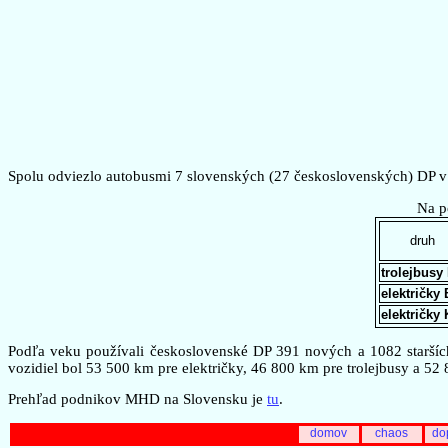
Spolu odviezlo autobusmi 7 slovenských (27 československých) DP v t
Na p
druh
trolejbusy
električky
električky
Podľa veku používali československé DP 391 nových a 1082 starších
vozidiel bol 53 500 km pre električky, 46 800 km pre trolejbusy a 52
Prehľad podnikov MHD na Slovensku je
tu
.
domov
chaos
do