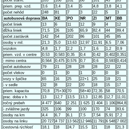
počet staníc
285
106
202
86
101
45
85
priem. prep. vzd.
3,6
3,4
3,4
5
4,8
3,8
4,1
počet nehôd
248
81
7
3
22
5
3
autobusová doprava
BA
KE
PO
NR
ZI
MT
BB
počet liniek
13
6
11
12
9
4
12
dĺžka liniek
71,5
26
105
65,9
82,4
44
89,4
počet zastávok
142
54
202
86
101
45
85
osoby v mil.
21,3
5,0
13,63
12,97
11,91
6,5
7,06
vozokm
4,8
1,7
2,2
1,7
1,6
1,2
0,9
priem. vzd. v centre
0,53
0,583
0,35
0,4
0,42
0,402
0,351
- mimo centra
0,564
0,475
0,576
0,7
0,6
0,593
0,414
počet autobusov
79
21
28
28
28
22
22
počet vlekov
0
1
0
1
0
0
0
vozy v špičke
65
16
25
22+1
25
19
21
- v sedle
32
8
22
20
18
15
17
priem. kapacita
70,8
75+30
70
58+40
72,35
58
70,5
prac. doba v h
13
12,7
13,5
13,3
12,85
12,7
11,01
ročný prebeh
4 477
640
2 251
1 625
1 404
1 106
864,8
- zvláštne jazdy
325
106
99
100
170
74
83,6
osoby na km
4,4
6,7
6,1
7,5
7,54
5,91
7,2
osoby na linku
20 727
4 737
13 562
12 946
11 791
6 548
7 002
cestovná rýchlosť
18,1
18
24,7
15,5
21
18
21,3