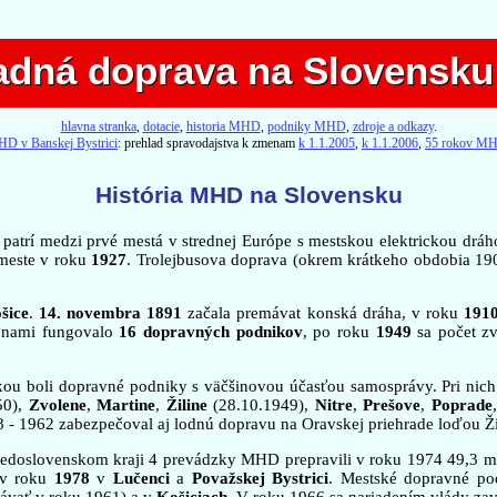
dná doprava na Slovensku 
dná doprava na Slovensku 
hlavna stranka
,
dotacie
,
historia MHD
,
podniky MHD
,
zdroje a odkazy
.
D v Banskej Bystrici
: prehlad spravodajstva k zmenam
k 1.1.2005
,
k 1.1.2006
,
55 rokov M
História MHD na Slovensku
a patrí medzi prvé mestá v strednej Európe s mestskou elektrickou drá
 meste v roku
1927
. Trolejbusova doprava (okrem krátkeho obdobia 1
šice
.
14. novembra 1891
začala premávat konská dráha, v roku
191
ojnami fungovalo
16 dopravných podnikov
, po roku
1949
sa počet z
u boli dopravné podniky s väčšinovou účasťou samosprávy. Pri nich 
50),
Zvolene
,
Martine
,
Žiline
(28.10.1949),
Nitre
,
Prešove
,
Poprade
 - 1962 zabezpečoval aj lodnú dopravu na Oravskej priehrade loďou Ž
redoslovenskom kraji 4 prevádzky MHD prepravili v roku 1974 49,3 m
 v roku
1978
v
Lučenci
a
Považskej Bystrici
. Mestské dopravné po
mávať v roku 1961) a v
Košiciach
. V roku 1966 sa nariadením vlády za