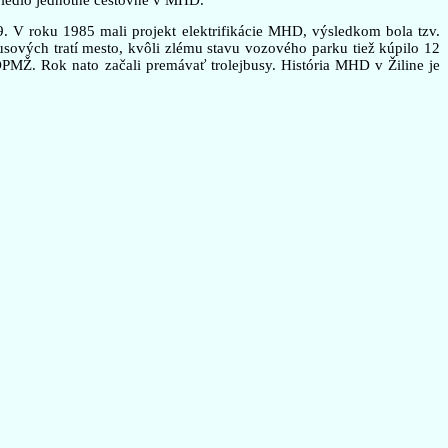
9. V roku 1985 mali projekt elektrifikácie MHD, výsledkom bola tzv.
ových tratí mesto, kvôli zlému stavu vozového parku tiež kúpilo 12
PMŽ. Rok nato začali premávať trolejbusy. História MHD v Žiline je