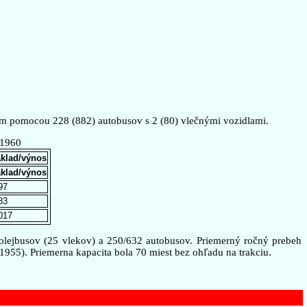
okm pomocou 228 (882) autobusov s 2 (80) vlečnými vozidlami.
 1960
klad/výnos
klad/výnos
97
83
017
rolejbusov (25 vlekov) a 250/632 autobusov. Priemerný ročný prebeh
1955). Priemerna kapacita bola 70 miest bez ohľadu na trakciu.