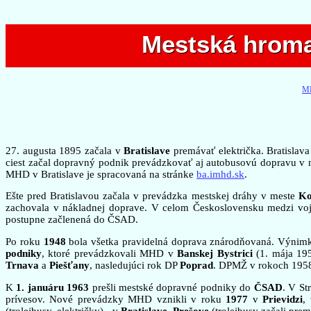
Mestská hroma
Mestská hroma
MH
27. augusta 1895 začala v
Bratislave
premávať električka. Bratislav
ciest začal dopravný podnik prevádzkovať aj autobusovú dopravu v
MHD v Bratislave je spracovaná na stránke
ba.imhd.sk
.
Ešte pred Bratislavou začala v prevádzka mestskej dráhy v meste
Ko
zachovala v nákladnej doprave. V celom Československu medzi v
postupne začlenená do ČSAD.
Po roku
1948
bola všetka pravidelná doprava znárodňovaná. Výnimko
podniky
, ktoré prevádzkovali MHD v
Banskej Bystrici
(1. mája 19
Trnava
a
Piešťany
, nasledujúci rok DP
Poprad
. DPMŽ v rokoch 1958
K
1. januáru 1963
prešli mestské dopravné podniky do
ČSAD
. V St
prívesov. Nové prevádzky MHD vznikli v roku
1977
v
Prievidzi
,
(trolejbusy, električky) - v
Bratislave
,
Prešove
(trolejbusy začali pre