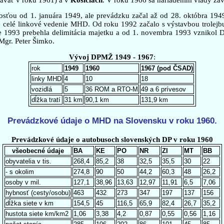
osťou od 1. januára 1949, ale prevádzku začal až od 28. októbra 194
 celé linkové vedenie MHD. Od roku 1992 začalo s výstavbou trolejbus
 1993 prebehla delimitácia majetku a od 1. novembra 1993 vznikol D
 Mgr. Peter Šimko.
Vývoj DPMŽ 1949 - 1967
:
rok
1949
1960
1967 (pod ČSAD)
linky MHD
4
10
18
vozidlá
5
36 ROM a RTO-M
49 a 6 prívesov
dĺžka tratí
31 km
90,1 km
131,9 km
Prevádzkové údaje o MHD na Slovensku v roku 1960.
Prevádzkové údaje o autobusoch slovenských DP v roku 1960
všeobecné údaje
BA
KE
PO
NR
ZI
MT
BB
obyvatelia v tis.
268,4
85,2
38
32,5
35,5
30
22
- s okolim
274,8
90
50
44,2
60,3
48
26,2
osoby v mil.
127,1
38,96
13,63
12,97
11,91
6,5
7,06
hybnosť (cesty/osobu)
463
432
273
347
197
137
156
dĺžka siete v km
154,5
45
116,5
65,9
82,4
26,7
35,2
hustota siete km/km2
1,06
3,38
4,2
0,87
0,55
0,56
1,16