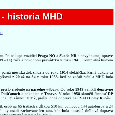
- historia MHD
- historia MHD
HD
.
hou. Po nákupe vozidiel
Praga NO
a
Škoda NR
a nevyhnutnej oprave
909 - 14) začala novodobú prevádzku v roku
1941
. Kompletná história
0
parná mestská železnica a od roku
1914
električka. Parná trakcia sa
vyšoval z
20
až na
34
v roku
1953
, keď sa začali rušiť a MHD bola
prešlo riadenie na
národné výbory
. Od roku
1949
vznikli
dopravné
,
Piešťanoch
a nakoniec v
Trnave
. V roku
1958
skončil činnosť
DP
ilina. Po zániku DPMŽ, prešla lodná doprava na ČSAD Dolný Kubín.
il. osôb na 65 tratiach s dĺžkou 510 km pomocou 144 autobusov a 24
dniky ostali zachované len tam, kde bola mestská dráhová doprava
viedlo jednotné cestovné v MHD.