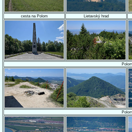
cesta na Polom
Lietavský hrad
Polo
Polo