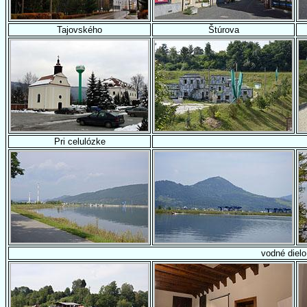
Tajovského
Štúrova
Pri celulózke
vodné dielo 