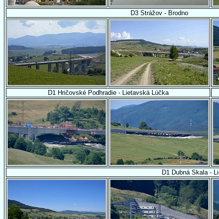
D3 Strážov - Brodno
D1 Hričovské Podhradie - Lietavská Lúčka
D1 Dubná Skala - L