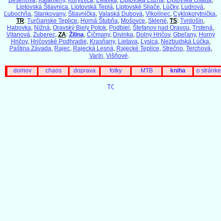
Liptovská Štiavnica
,
Liptovská Teplá
,
Liptovské Sliače
,
Lúčky
,
Ludrová
,
Ľubochňa
,
Stankovany
,
Štiavnička
,
Valaská Dubová
,
Vlkolínec
,
Cyklokorytnička
,
TR
:
Turčianske Teplice
,
Horná Štubňa
,
Mošovce
,
Sklené
,
TS
:
Tvrdošín
,
Habovka
,
Nižná
,
Oravský Biely Potok
,
Podbiel
,
Štefanov nad Oravou
,
Trstená
,
Vitanová
,
Zuberec
,
ZA
:
Žilina
,
Čičmany
,
Divinka
,
Dolný Hričov
,
Gbeľany
,
Horný
Hričov
,
Hričovské Podhradie
,
Krasňany
,
Lietava
,
Lysica
,
Nezbudská Lúčka
,
Paština Závada
,
Rajec
,
Rajecká Lesná
,
Rajecké Teplice
,
Strečno
,
Terchová
,
Varín
,
Višňové
.
domov
chaos
doprava
fotky
MTB
kniha
o stránke