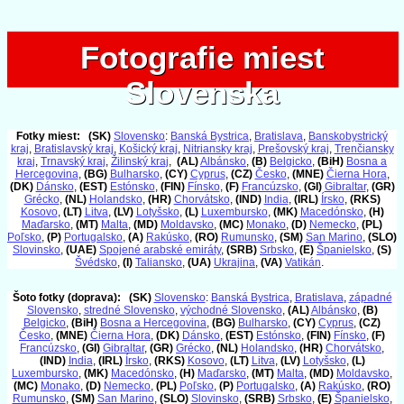
Fotografie miest
Fotografie miest
Slovenska
Slovenska
Fotky miest:
(SK)
Slovensko
:
Banská Bystrica
,
Bratislava
,
Banskobystrický
kraj
,
Bratislavský kraj
,
Košický kraj
,
Nitriansky kraj
,
Prešovský kraj
,
Trenčiansky
kraj
,
Trnavský kraj
,
Žilinský kraj
,
(AL)
Albánsko
,
(B)
Belgicko
,
(BiH)
Bosna a
Hercegovina
,
(BG)
Bulharsko
,
(CY)
Cyprus
,
(CZ)
Česko
,
(MNE)
Čierna Hora
,
(DK)
Dánsko
,
(EST)
Estónsko
,
(FIN)
Fínsko
,
(F)
Francúzsko
,
(GI)
Gibraltar
,
(GR)
Grécko
,
(NL)
Holandsko
,
(HR)
Chorvátsko
,
(IND)
India
,
(IRL)
Írsko
,
(RKS)
Kosovo
,
(LT)
Litva
,
(LV)
Lotyšsko
,
(L)
Luxembursko
,
(MK)
Macedónsko
,
(H)
Maďarsko
,
(MT)
Malta
,
(MD)
Moldavsko
,
(MC)
Monako
,
(D)
Nemecko
,
(PL)
Poľsko
,
(P)
Portugalsko
,
(A)
Rakúsko
,
(RO)
Rumunsko
,
(SM)
San Marino
,
(SLO)
Slovinsko
,
(UAE)
Spojené arabské emiráty
,
(SRB)
Srbsko
,
(E)
Španielsko
,
(S)
Švédsko
,
(I)
Taliansko
,
(UA)
Ukrajina
,
(VA)
Vatikán
.
Šoto fotky (doprava):
(SK)
Slovensko
:
Banská Bystrica
,
Bratislava
,
západné
Slovensko
,
stredné Slovensko
,
východné Slovensko
,
(AL)
Albánsko
,
(B)
Belgicko
,
(BiH)
Bosna a Hercegovina
,
(BG)
Bulharsko
,
(CY)
Cyprus
,
(CZ)
Česko
,
(MNE)
Čierna Hora
,
(DK)
Dánsko
,
(EST)
Estónsko
,
(FIN)
Fínsko
,
(F)
Francúzsko
,
(GI)
Gibraltar
,
(GR)
Grécko
,
(NL)
Holandsko
,
(HR)
Chorvátsko
,
(IND)
India
,
(IRL)
Írsko
,
(RKS)
Kosovo
,
(LT)
Litva
,
(LV)
Lotyšsko
,
(L)
Luxembursko
,
(MK)
Macedónsko
,
(H)
Maďarsko
,
(MT)
Malta
,
(MD)
Moldavsko
,
(MC)
Monako
,
(D)
Nemecko
,
(PL)
Poľsko
,
(P)
Portugalsko
,
(A)
Rakúsko
,
(RO)
Rumunsko
,
(SM)
San Marino
,
(SLO)
Slovinsko
,
(SRB)
Srbsko
,
(E)
Španielsko
,