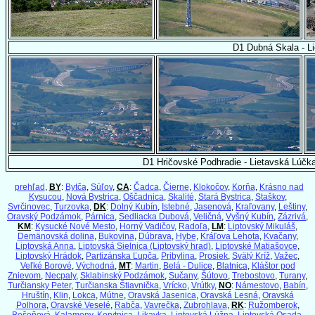
D1 Dubná Skala - L
D1 Hričovské Podhradie - Lietavská Lúčk
prehľad
,
BY
:
Bytča
,
Súľov
,
CA
:
Čadca
,
Čierne
,
Klokočov
,
Korňa
,
Krásno nad
Kysucou
,
Nová Bystrica
,
Oščadnica
,
Skalité
,
Stará Bystrica
,
Staškov
,
Svrčinovec
,
Turzovka
,
DK
:
Dolný Kubín
,
Istebné
,
Jasenová
,
Kraľovany
,
Leštiny
,
Oravský Podzámok
,
Párnica
,
Sedliacka Dubová
,
Veličná
,
Vyšný Kubín
,
Zázrivá
,
KM
:
Kysucké Nové Mesto
,
Horný Vadičov
,
Radoľa
,
LM
:
Liptovský Mikuláš
,
Demänovská dolina
,
Bukovina
,
Dúbrava
,
Hybe
,
Kráľova Lehota
,
Kvačany
,
Liptovská Anna
,
Liptovská Sielnica (Liptovský hrad)
,
Liptovské Matiašovce
,
Liptovský Hrádok
,
Partizánska Ľupča
,
Pribylina
,
Prosiek
,
Svätý Kríž
,
Važec
,
Veľké Borové
,
Východná
,
MT
:
Martin
,
Belá - Dulice
,
Blatnica
,
Kláštor pod
Znievom
,
Necpaly
,
Sklabinský Podzámok
,
Sučany
,
Šútovo
,
Trebostovo
,
Turany
,
Turčiansky Peter
,
Turčianska Štiavnička
,
Vrícko
,
Vrútky
,
NO
:
Námestovo
,
Babín
,
Hruštín
,
Klin
,
Lokca
,
Mútne
,
Oravská Jasenica
,
Oravská Lesná
,
Oravská
Polhora
,
Oravské Veselé
,
Rabča
,
Vavrečka
,
Zubrohlava
,
RK
:
Ružomberok
,
Bešeňová
,
Kalameny
,
Korytnica
,
Likavka
,
Liptovská Lúžna
,
Liptovská Osada
,