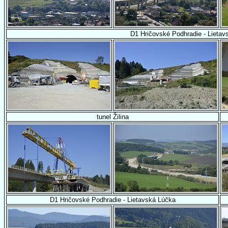
D1 Hričovské Podhradie - Lietav
tunel Žilina
D1 Hričovské Podhradie - Lietavská Lúčka