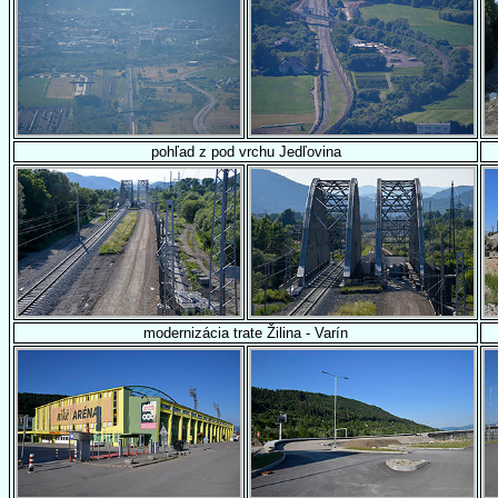
pohľad z pod vrchu Jedľovina
modernizácia trate Žilina - Varín