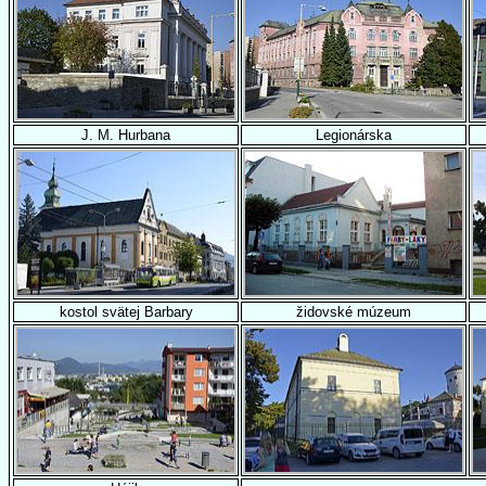
J. M. Hurbana
Legionárska
kostol svätej Barbary
židovské múzeum