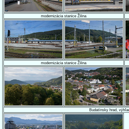
modernizácia stanice Žilina
modernizácia stanice Žilina
Budatínsky hrad, výhľa