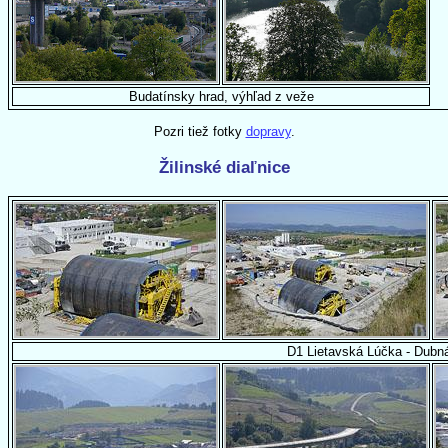
Budatínsky hrad, výhľad z veže
Pozri tiež fotky
dopravy
.
Žilinské diaľnice
D1 Lietavská Lúčka - Dubná