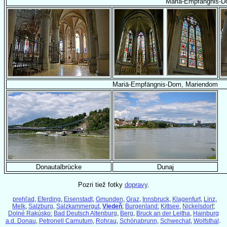
Mariä-Empfängnis-D
Mariä-Empfängnis-Dom, Mariendom
Donautalbrücke
Dunaj
Pozri tiež fotky
dopravy
.
prehľad
,
Eferding
,
Eisenstadt
,
Gmunden
,
Graz
,
Innsbruck
,
Klagenfurt
,
Linz
,
Melk
,
Salzburg
,
Salzkammergut
,
Viedeň
;
Burgenland:
Kittsee
,
Nickelsdorf
;
Dolné Rakúsko:
Bad Deutsch Altenburg
,
Berg
,
Bruck an der Leitha
,
Hainburg
a.d. Donau
,
Petronell Carnutum
,
Rohrau
,
Schönabrunn
,
Schwechat
,
Wolfsthal
.