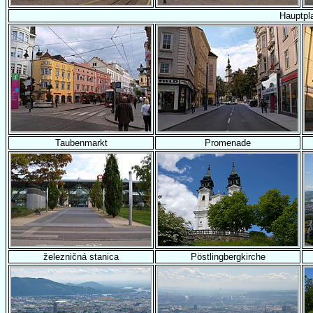
Hauptpl
Taubenmarkt
Promenade
železničná stanica
Pöstlingbergkirche