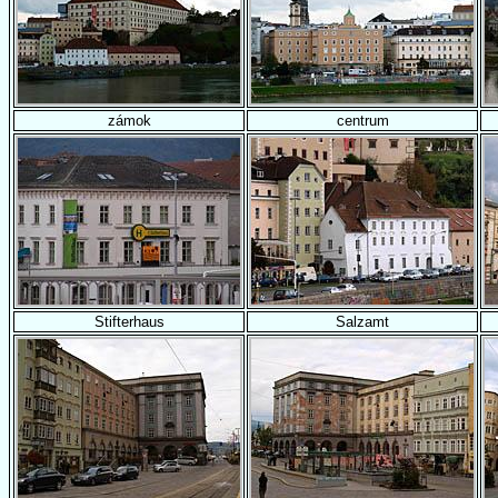
zámok
centrum
Stifterhaus
Salzamt