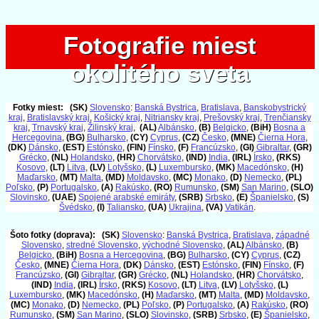
Fotografie miest
Fotografie miest
okolitého sveta
okolitého sveta
Fotky miest:
(SK)
Slovensko
:
Banská Bystrica
,
Bratislava
,
Banskobystrický
kraj
,
Bratislavský kraj
,
Košický kraj
,
Nitriansky kraj
,
Prešovský kraj
,
Trenčiansky
kraj
,
Trnavský kraj
,
Žilinský kraj
,
(AL)
Albánsko
,
(B)
Belgicko
,
(BiH)
Bosna a
Hercegovina
,
(BG)
Bulharsko
,
(CY)
Cyprus
,
(CZ)
Česko
,
(MNE)
Čierna Hora
,
(DK)
Dánsko
,
(EST)
Estónsko
,
(FIN)
Fínsko
,
(F)
Francúzsko
,
(GI)
Gibraltar
,
(GR)
Grécko
,
(NL)
Holandsko
,
(HR)
Chorvátsko
,
(IND)
India
,
(IRL)
Írsko
,
(RKS)
Kosovo
,
(LT)
Litva
,
(LV)
Lotyšsko
,
(L)
Luxembursko
,
(MK)
Macedónsko
,
(H)
Maďarsko
,
(MT)
Malta
,
(MD)
Moldavsko
,
(MC)
Monako
,
(D)
Nemecko
,
(PL)
Poľsko
,
(P)
Portugalsko
,
(A)
Rakúsko
,
(RO)
Rumunsko
,
(SM)
San Marino
,
(SLO)
Slovinsko
,
(UAE)
Spojené arabské emiráty
,
(SRB)
Srbsko
,
(E)
Španielsko
,
(S)
Švédsko
,
(I)
Taliansko
,
(UA)
Ukrajina
,
(VA)
Vatikán
.
Šoto fotky (doprava):
(SK)
Slovensko
:
Banská Bystrica
,
Bratislava
,
západné
Slovensko
,
stredné Slovensko
,
východné Slovensko
,
(AL)
Albánsko
,
(B)
Belgicko
,
(BiH)
Bosna a Hercegovina
,
(BG)
Bulharsko
,
(CY)
Cyprus
,
(CZ)
Česko
,
(MNE)
Čierna Hora
,
(DK)
Dánsko
,
(EST)
Estónsko
,
(FIN)
Fínsko
,
(F)
Francúzsko
,
(GI)
Gibraltar
,
(GR)
Grécko
,
(NL)
Holandsko
,
(HR)
Chorvátsko
,
(IND)
India
,
(IRL)
Írsko
,
(RKS)
Kosovo
,
(LT)
Litva
,
(LV)
Lotyšsko
,
(L)
Luxembursko
,
(MK)
Macedónsko
,
(H)
Maďarsko
,
(MT)
Malta
,
(MD)
Moldavsko
,
(MC)
Monako
,
(D)
Nemecko
,
(PL)
Poľsko
,
(P)
Portugalsko
,
(A)
Rakúsko
,
(RO)
Rumunsko
,
(SM)
San Marino
,
(SLO)
Slovinsko
,
(SRB)
Srbsko
,
(E)
Španielsko
,