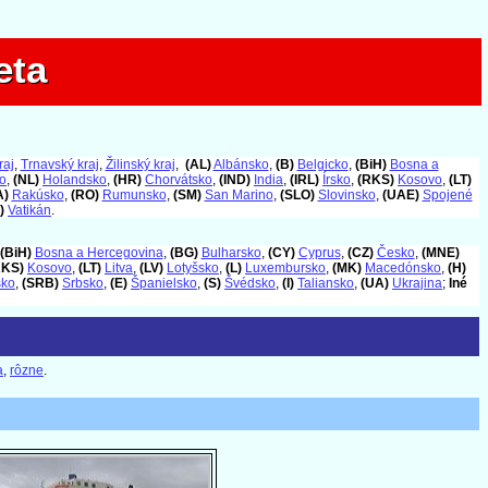
eta
eta
raj
,
Trnavský kraj
,
Žilinský kraj
,
(AL)
Albánsko
,
(B)
Belgicko
,
(BiH)
Bosna a
o
,
(NL)
Holandsko
,
(HR)
Chorvátsko
,
(IND)
India
,
(IRL)
Írsko
,
(RKS)
Kosovo
,
(LT)
A)
Rakúsko
,
(RO)
Rumunsko
,
(SM)
San Marino
,
(SLO)
Slovinsko
,
(UAE)
Spojené
)
Vatikán
.
(BiH)
Bosna a Hercegovina
,
(BG)
Bulharsko
,
(CY)
Cyprus
,
(CZ)
Česko
,
(MNE)
RKS)
Kosovo
,
(LT)
Litva
,
(LV)
Lotyšsko
,
(L)
Luxembursko
,
(MK)
Macedónsko
,
(H)
sko
,
(SRB)
Srbsko
,
(E)
Španielsko
,
(S)
Švédsko
,
(I)
Taliansko
,
(UA)
Ukrajina
;
Iné
a
,
rôzne
.