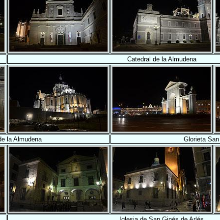
Catedral de la Almudena
de la Almudena
Glorieta San
Iglesia de San Ginés de Arlés