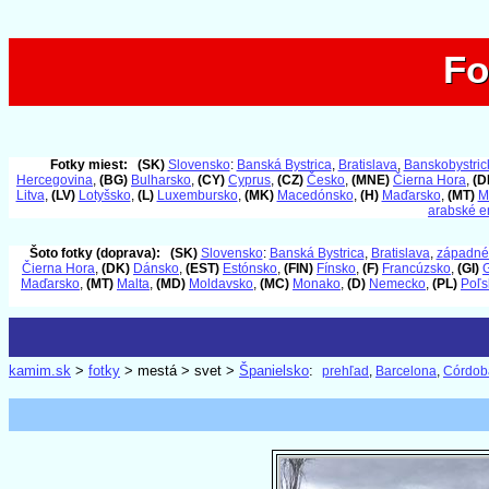
Fo
Fo
Fotky miest:
(SK)
Slovensko
:
Banská Bystrica
,
Bratislava
,
Banskobystrick
Hercegovina
,
(BG)
Bulharsko
,
(CY)
Cyprus
,
(CZ)
Česko
,
(MNE)
Čierna Hora
,
(D
Litva
,
(LV)
Lotyšsko
,
(L)
Luxembursko
,
(MK)
Macedónsko
,
(H)
Maďarsko
,
(MT)
M
arabské e
Šoto fotky (doprava):
(SK)
Slovensko
:
Banská Bystrica
,
Bratislava
,
západné
Čierna Hora
,
(DK)
Dánsko
,
(EST)
Estónsko
,
(FIN)
Fínsko
,
(F)
Francúzsko
,
(GI)
G
Maďarsko
,
(MT)
Malta
,
(MD)
Moldavsko
,
(MC)
Monako
,
(D)
Nemecko
,
(PL)
Poľs
kamim.sk
>
fotky
> mestá > svet >
Španielsko
:
prehľad
,
Barcelona
,
Córdob