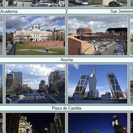
e Academia
San Jerónimo
Atocha
Plaza de Castilla