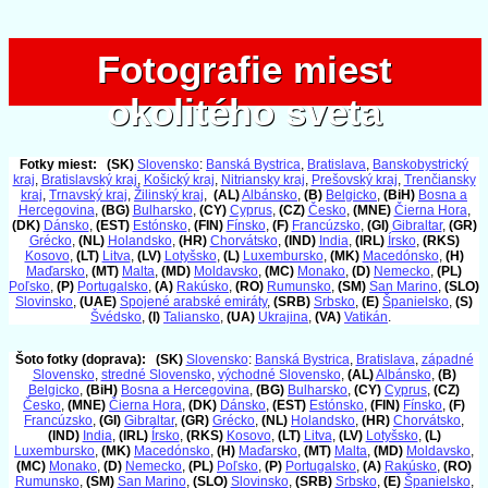
Fotografie miest
Fotografie miest
okolitého sveta
okolitého sveta
Fotky miest:
(SK)
Slovensko
:
Banská Bystrica
,
Bratislava
,
Banskobystrický
kraj
,
Bratislavský kraj
,
Košický kraj
,
Nitriansky kraj
,
Prešovský kraj
,
Trenčiansky
kraj
,
Trnavský kraj
,
Žilinský kraj
,
(AL)
Albánsko
,
(B)
Belgicko
,
(BiH)
Bosna a
Hercegovina
,
(BG)
Bulharsko
,
(CY)
Cyprus
,
(CZ)
Česko
,
(MNE)
Čierna Hora
,
(DK)
Dánsko
,
(EST)
Estónsko
,
(FIN)
Fínsko
,
(F)
Francúzsko
,
(GI)
Gibraltar
,
(GR)
Grécko
,
(NL)
Holandsko
,
(HR)
Chorvátsko
,
(IND)
India
,
(IRL)
Írsko
,
(RKS)
Kosovo
,
(LT)
Litva
,
(LV)
Lotyšsko
,
(L)
Luxembursko
,
(MK)
Macedónsko
,
(H)
Maďarsko
,
(MT)
Malta
,
(MD)
Moldavsko
,
(MC)
Monako
,
(D)
Nemecko
,
(PL)
Poľsko
,
(P)
Portugalsko
,
(A)
Rakúsko
,
(RO)
Rumunsko
,
(SM)
San Marino
,
(SLO)
Slovinsko
,
(UAE)
Spojené arabské emiráty
,
(SRB)
Srbsko
,
(E)
Španielsko
,
(S)
Švédsko
,
(I)
Taliansko
,
(UA)
Ukrajina
,
(VA)
Vatikán
.
Šoto fotky (doprava):
(SK)
Slovensko
:
Banská Bystrica
,
Bratislava
,
západné
Slovensko
,
stredné Slovensko
,
východné Slovensko
,
(AL)
Albánsko
,
(B)
Belgicko
,
(BiH)
Bosna a Hercegovina
,
(BG)
Bulharsko
,
(CY)
Cyprus
,
(CZ)
Česko
,
(MNE)
Čierna Hora
,
(DK)
Dánsko
,
(EST)
Estónsko
,
(FIN)
Fínsko
,
(F)
Francúzsko
,
(GI)
Gibraltar
,
(GR)
Grécko
,
(NL)
Holandsko
,
(HR)
Chorvátsko
,
(IND)
India
,
(IRL)
Írsko
,
(RKS)
Kosovo
,
(LT)
Litva
,
(LV)
Lotyšsko
,
(L)
Luxembursko
,
(MK)
Macedónsko
,
(H)
Maďarsko
,
(MT)
Malta
,
(MD)
Moldavsko
,
(MC)
Monako
,
(D)
Nemecko
,
(PL)
Poľsko
,
(P)
Portugalsko
,
(A)
Rakúsko
,
(RO)
Rumunsko
,
(SM)
San Marino
,
(SLO)
Slovinsko
,
(SRB)
Srbsko
,
(E)
Španielsko
,