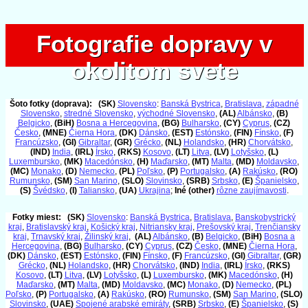
Fotografie dopravy v
Fotografie dopravy v
okolitom svete
okolitom svete
Šoto fotky (doprava):
(SK)
Slovensko
:
Banská Bystrica
,
Bratislava
,
západné
Slovensko
,
stredné Slovensko
,
východné Slovensko
,
(AL)
Albánsko
,
(B)
Belgicko
,
(BiH)
Bosna a Hercegovina
,
(BG)
Bulharsko
,
(CY)
Cyprus
,
(CZ)
Česko
,
(MNE)
Čierna Hora
,
(DK)
Dánsko
,
(EST)
Estónsko
,
(FIN)
Fínsko
,
(F)
Francúzsko
,
(GI)
Gibraltar
,
(GR)
Grécko
,
(NL)
Holandsko
,
(HR)
Chorvátsko
,
(IND)
India
,
(IRL)
Írsko
,
(RKS)
Kosovo
,
(LT)
Litva
,
(LV)
Lotyšsko
,
(L)
Luxembursko
,
(MK)
Macedónsko
,
(H)
Maďarsko
,
(MT)
Malta
,
(MD)
Moldavsko
,
(MC)
Monako
,
(D)
Nemecko
,
(PL)
Poľsko
,
(P)
Portugalsko
,
(A)
Rakúsko
,
(RO)
Rumunsko
,
(SM)
San Marino
,
(SLO)
Slovinsko
,
(SRB)
Srbsko
,
(E)
Španielsko
,
(S)
Švédsko
,
(I)
Taliansko
,
(UA)
Ukrajina
;
Iné (other)
rôzne zaujímavosti
.
Fotky miest:
(SK)
Slovensko
:
Banská Bystrica
,
Bratislava
,
Banskobystrický
kraj
,
Bratislavský kraj
,
Košický kraj
,
Nitriansky kraj
,
Prešovský kraj
,
Trenčiansky
kraj
,
Trnavský kraj
,
Žilinský kraj
,
(AL)
Albánsko
,
(B)
Belgicko
,
(BiH)
Bosna a
Hercegovina
,
(BG)
Bulharsko
,
(CY)
Cyprus
,
(CZ)
Česko
,
(MNE)
Čierna Hora
,
(DK)
Dánsko
,
(EST)
Estónsko
,
(FIN)
Fínsko
,
(F)
Francúzsko
,
(GI)
Gibraltar
,
(GR)
Grécko
,
(NL)
Holandsko
,
(HR)
Chorvátsko
,
(IND)
India
,
(IRL)
Írsko
,
(RKS)
Kosovo
,
(LT)
Litva
,
(LV)
Lotyšsko
,
(L)
Luxembursko
,
(MK)
Macedónsko
,
(H)
Maďarsko
,
(MT)
Malta
,
(MD)
Moldavsko
,
(MC)
Monako
,
(D)
Nemecko
,
(PL)
Poľsko
,
(P)
Portugalsko
,
(A)
Rakúsko
,
(RO)
Rumunsko
,
(SM)
San Marino
,
(SLO)
Slovinsko
,
(UAE)
Spojené arabské emiráty
,
(SRB)
Srbsko
,
(E)
Španielsko
,
(S)