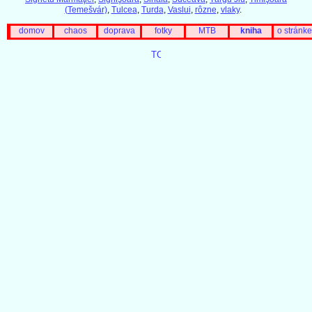
(Temešvár)
,
Tulcea
,
Turda
,
Vaslui
,
rôzne
,
vlaky
.
domov
chaos
doprava
fotky
MTB
kniha
o stránke