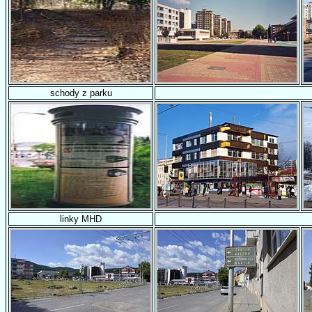
schody z parku
linky MHD