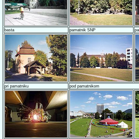
basta
pamatnik SNP
pa
pri pamatniku
pod pamatnikom