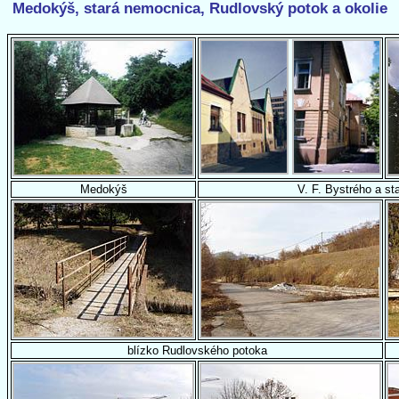
Medokýš, stará nemocnica, Rudlovský potok a okolie
Medokýš
V. F. Bystrého a s
blízko Rudlovského potoka