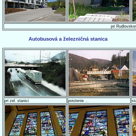
pri Rudlovsko
Autobusová a železničná stanica
pri zel. stanici
poistenie ...
st