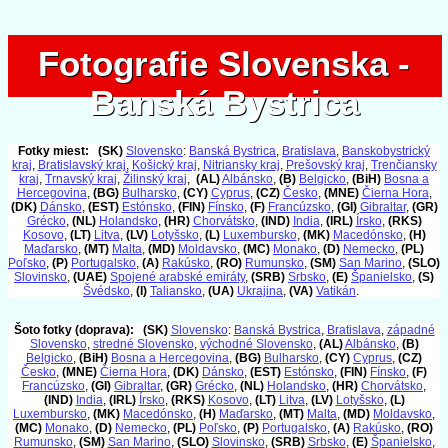
Fotografie Slovenska -
Fotografie Slovenska -
Banská Bystrica
Banská Bystrica
Fotky miest:
(SK)
Slovensko
:
Banská Bystrica
,
Bratislava
,
Banskobystrický
kraj
,
Bratislavský kraj
,
Košický kraj
,
Nitriansky kraj
,
Prešovský kraj
,
Trenčiansky
kraj
,
Trnavský kraj
,
Žilinský kraj
,
(AL)
Albánsko
,
(B)
Belgicko
,
(BiH)
Bosna a
Hercegovina
,
(BG)
Bulharsko
,
(CY)
Cyprus
,
(CZ)
Česko
,
(MNE)
Čierna Hora
,
(DK)
Dánsko
,
(EST)
Estónsko
,
(FIN)
Fínsko
,
(F)
Francúzsko
,
(GI)
Gibraltar
,
(GR)
Grécko
,
(NL)
Holandsko
,
(HR)
Chorvátsko
,
(IND)
India
,
(IRL)
Írsko
,
(RKS)
Kosovo
,
(LT)
Litva
,
(LV)
Lotyšsko
,
(L)
Luxembursko
,
(MK)
Macedónsko
,
(H)
Maďarsko
,
(MT)
Malta
,
(MD)
Moldavsko
,
(MC)
Monako
,
(D)
Nemecko
,
(PL)
Poľsko
,
(P)
Portugalsko
,
(A)
Rakúsko
,
(RO)
Rumunsko
,
(SM)
San Marino
,
(SLO)
Slovinsko
,
(UAE)
Spojené arabské emiráty
,
(SRB)
Srbsko
,
(E)
Španielsko
,
(S)
Švédsko
,
(I)
Taliansko
,
(UA)
Ukrajina
,
(VA)
Vatikán
.
Šoto fotky (doprava):
(SK)
Slovensko
:
Banská Bystrica
,
Bratislava
,
západné
Slovensko
,
stredné Slovensko
,
východné Slovensko
,
(AL)
Albánsko
,
(B)
Belgicko
,
(BiH)
Bosna a Hercegovina
,
(BG)
Bulharsko
,
(CY)
Cyprus
,
(CZ)
Česko
,
(MNE)
Čierna Hora
,
(DK)
Dánsko
,
(EST)
Estónsko
,
(FIN)
Fínsko
,
(F)
Francúzsko
,
(GI)
Gibraltar
,
(GR)
Grécko
,
(NL)
Holandsko
,
(HR)
Chorvátsko
,
(IND)
India
,
(IRL)
Írsko
,
(RKS)
Kosovo
,
(LT)
Litva
,
(LV)
Lotyšsko
,
(L)
Luxembursko
,
(MK)
Macedónsko
,
(H)
Maďarsko
,
(MT)
Malta
,
(MD)
Moldavsko
,
(MC)
Monako
,
(D)
Nemecko
,
(PL)
Poľsko
,
(P)
Portugalsko
,
(A)
Rakúsko
,
(RO)
Rumunsko
,
(SM)
San Marino
,
(SLO)
Slovinsko
,
(SRB)
Srbsko
,
(E)
Španielsko
,