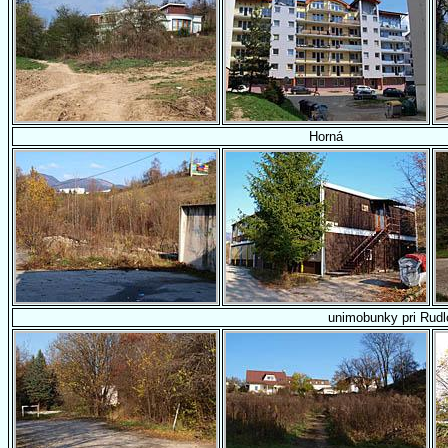
Horná
unimobunky pri Rud