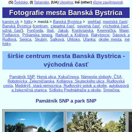
(S)
Švédsko
,
(I)
Taliansko
,
(UA)
Ukrajina
;
Iné (other)
rôzne zaujímavosti
.
Fotografie mesta Banská Bystrica
Fotografie mesta Banská Bystrica
kamim.sk
>
fotky
> mestá >
Banská Bystrica
>
prehľad
,
mestské časti
:
Banská Bystrica
(
centrum
,
západná časť
,
severná časť
,
východná časť
,
južná časť
),
Fončorda
,
Iliaš
,
Jakub
,
Kostiviarska
,
Kremnička
,
Majer
,
Podlavice
,
Pršianska terasa
,
Radvaň a Kráľová
,
Rakytovce
,
Sásová a
Rudlová
,
Senica
,
Skubín
,
Šalková
,
Uhlisko
,
Uľanka
;
okolie mesta
,
iné
fotky
.
širšie centrum mesta Banská Bystrica -
východná časť
Pamätník SNP
,
Horná ulica, Kukučínova
,
Námestie slobody, ČSA,
Robotnícka, Železničiarska
,
Kollárova, Skuteckého ulica, Rudlovská
cesta
,
Medokýš, stará nemocnica, Rudlovský potok a okolie
,
autobusová
a železničná stanica
,
Sídlisko Prednádražie a okolie
,
Smrečina
,
Pamätník SNP a park SNP