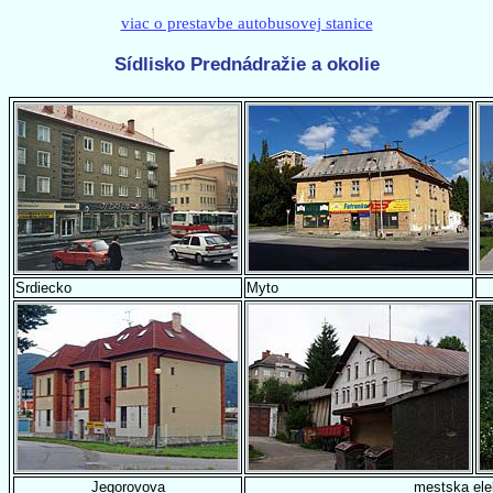
viac o prestavbe autobusovej stanice
Sídlisko Prednádražie a okolie
Srdiecko
Myto
Jegorovova
mestska ele