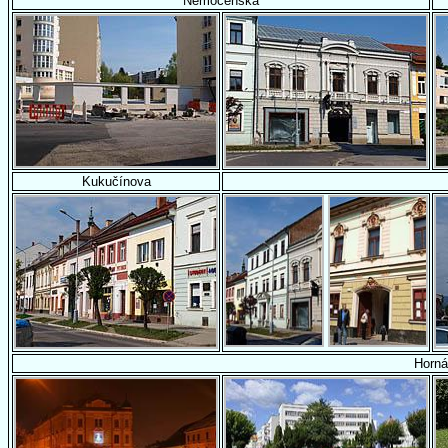
Nemocenská
Kukučínova
Horná