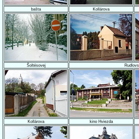
bašta
Kollárova
Šoltésovej
Rudlovs
Kollárova
kino Hviezda