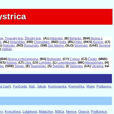
strica
strica
raj
,
Trnavský kraj
,
Žilinský kraj
,
(AL)
Albánsko
,
(B)
Belgicko
,
(BiH)
Bosna a
o
,
(NL)
Holandsko
,
(HR)
Chorvátsko
,
(IND)
India
,
(IRL)
Írsko
,
(RKS)
Kosovo
,
(LT)
A)
Rakúsko
,
(RO)
Rumunsko
,
(SM)
San Marino
,
(SLO)
Slovinsko
,
(UAE)
Spojené
)
Vatikán
.
(BiH)
Bosna a Hercegovina
,
(BG)
Bulharsko
,
(CY)
Cyprus
,
(CZ)
Česko
,
(MNE)
RKS)
Kosovo
,
(LT)
Litva
,
(LV)
Lotyšsko
,
(L)
Luxembursko
,
(MK)
Macedónsko
,
(H)
sko
,
(SRB)
Srbsko
,
(E)
Španielsko
,
(S)
Švédsko
,
(I)
Taliansko
,
(UA)
Ukrajina
;
Iné
ná časť
),
Fončorda
,
Iliaš
,
Jakub
,
Kostiviarska
,
Kremnička
,
Majer
,
Podlavice
,
ky
,
Kynceľová
,
Ľubietová
,
Malachov
,
Môlča
,
Nemce
,
Oravce
,
Podkonice
,