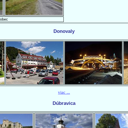
obec
Donovaly
viac ...
Dúbravica