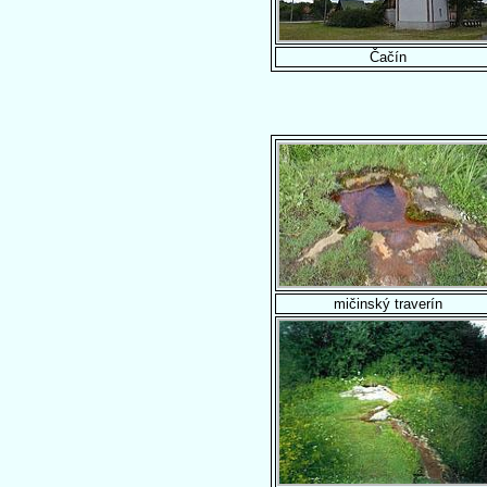
Čačín
mičinský traverín