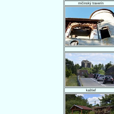
mičinský traverín
kaštieľ