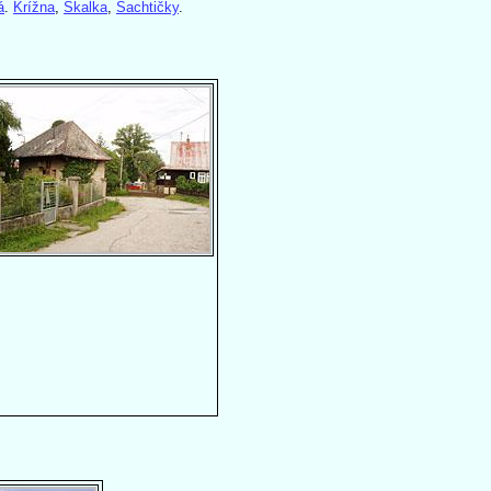
á
.
Krížna
,
Skalka
,
Šachtičky
.