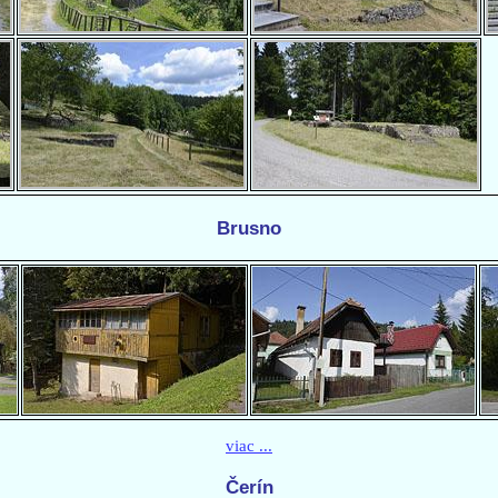
Brusno
viac ...
Čerín