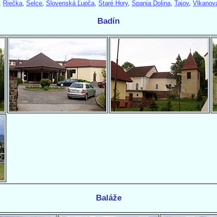
,
Riečka
,
Selce
,
Slovenská Ľupča
,
Staré Hory
,
Špania Dolina
,
Tajov
,
Vlkanov
Badín
Baláže