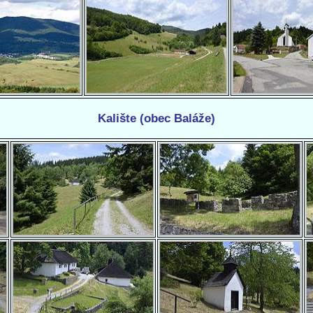
Kalište (obec Baláže)