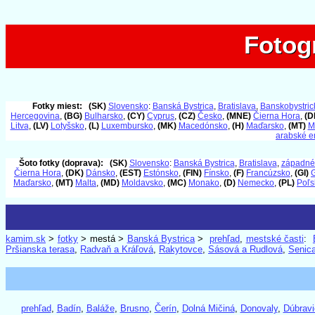
Fotog
Fotog
Fotky miest:
(SK)
Slovensko
:
Banská Bystrica
,
Bratislava
,
Banskobystrick
Hercegovina
,
(BG)
Bulharsko
,
(CY)
Cyprus
,
(CZ)
Česko
,
(MNE)
Čierna Hora
,
(D
Litva
,
(LV)
Lotyšsko
,
(L)
Luxembursko
,
(MK)
Macedónsko
,
(H)
Maďarsko
,
(MT)
M
arabské e
Šoto fotky (doprava):
(SK)
Slovensko
:
Banská Bystrica
,
Bratislava
,
západné
Čierna Hora
,
(DK)
Dánsko
,
(EST)
Estónsko
,
(FIN)
Fínsko
,
(F)
Francúzsko
,
(GI)
G
Maďarsko
,
(MT)
Malta
,
(MD)
Moldavsko
,
(MC)
Monako
,
(D)
Nemecko
,
(PL)
Poľs
kamim.sk
>
fotky
> mestá >
Banská Bystrica
>
prehľad
,
mestské časti
:
Pršianska terasa
,
Radvaň a Kráľová
,
Rakytovce
,
Sásová a Rudlová
,
Senic
prehľad
,
Badín
,
Baláže
,
Brusno
,
Čerín
,
Dolná Mičiná
,
Donovaly
,
Dúbravi