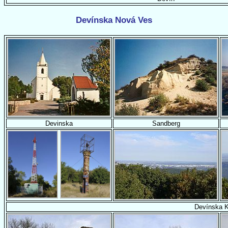
Devínska Nová Ves
Devinska
Sandberg
Devínska K