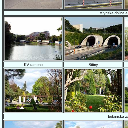
Mlynska dolina a 
KV rameno
Sitiny
botanická z