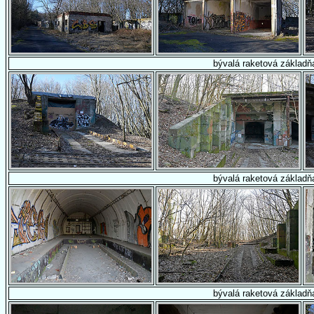
bývalá raketová základň
bývalá raketová základň
bývalá raketová základň