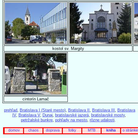
kostol sv. Margity
cintorín Lamač
prehľad
,
Bratislava I (Staré mesto)
,
Bratislava II
,
Bratislava III
,
Bratislava
IV
,
Bratislava V
,
Dunaj
,
bratislavské jazerá
,
bratislavské mosty
,
petržalské bunkre
,
pohľady na mesto
,
rôzne udalosti
.
domov
chaos
doprava
fotky
MTB
kniha
o stránke