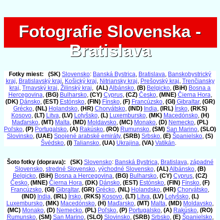
Fotografie Slovenska -
Fotografie Slovenska -
Bratislava
Bratislava
Fotky miest:
(SK)
Slovensko
:
Banská Bystrica
,
Bratislava
,
Banskobystrický
kraj
,
Bratislavský kraj
,
Košický kraj
,
Nitriansky kraj
,
Prešovský kraj
,
Trenčiansky
kraj
,
Trnavský kraj
,
Žilinský kraj
,
(AL)
Albánsko
,
(B)
Belgicko
,
(BiH)
Bosna a
Hercegovina
,
(BG)
Bulharsko
,
(CY)
Cyprus
,
(CZ)
Česko
,
(MNE)
Čierna Hora
,
(DK)
Dánsko
,
(EST)
Estónsko
,
(FIN)
Fínsko
,
(F)
Francúzsko
,
(GI)
Gibraltar
,
(GR)
Grécko
,
(NL)
Holandsko
,
(HR)
Chorvátsko
,
(IND)
India
,
(IRL)
Írsko
,
(RKS)
Kosovo
,
(LT)
Litva
,
(LV)
Lotyšsko
,
(L)
Luxembursko
,
(MK)
Macedónsko
,
(H)
Maďarsko
,
(MT)
Malta
,
(MD)
Moldavsko
,
(MC)
Monako
,
(D)
Nemecko
,
(PL)
Poľsko
,
(P)
Portugalsko
,
(A)
Rakúsko
,
(RO)
Rumunsko
,
(SM)
San Marino
,
(SLO)
Slovinsko
,
(UAE)
Spojené arabské emiráty
,
(SRB)
Srbsko
,
(E)
Španielsko
,
(S)
Švédsko
,
(I)
Taliansko
,
(UA)
Ukrajina
,
(VA)
Vatikán
.
Šoto fotky (doprava):
(SK)
Slovensko
:
Banská Bystrica
,
Bratislava
,
západné
Slovensko
,
stredné Slovensko
,
východné Slovensko
,
(AL)
Albánsko
,
(B)
Belgicko
,
(BiH)
Bosna a Hercegovina
,
(BG)
Bulharsko
,
(CY)
Cyprus
,
(CZ)
Česko
,
(MNE)
Čierna Hora
,
(DK)
Dánsko
,
(EST)
Estónsko
,
(FIN)
Fínsko
,
(F)
Francúzsko
,
(GI)
Gibraltar
,
(GR)
Grécko
,
(NL)
Holandsko
,
(HR)
Chorvátsko
,
(IND)
India
,
(IRL)
Írsko
,
(RKS)
Kosovo
,
(LT)
Litva
,
(LV)
Lotyšsko
,
(L)
Luxembursko
,
(MK)
Macedónsko
,
(H)
Maďarsko
,
(MT)
Malta
,
(MD)
Moldavsko
,
(MC)
Monako
,
(D)
Nemecko
,
(PL)
Poľsko
,
(P)
Portugalsko
,
(A)
Rakúsko
,
(RO)
Rumunsko
,
(SM)
San Marino
,
(SLO)
Slovinsko
,
(SRB)
Srbsko
,
(E)
Španielsko
,