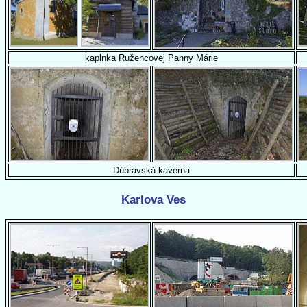
kaplnka Ružencovej Panny Márie
Dúbravská kaverna
Karlova Ves