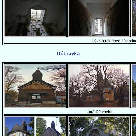
bývalá raketová základň
Dúbravka
stará Dúbravka