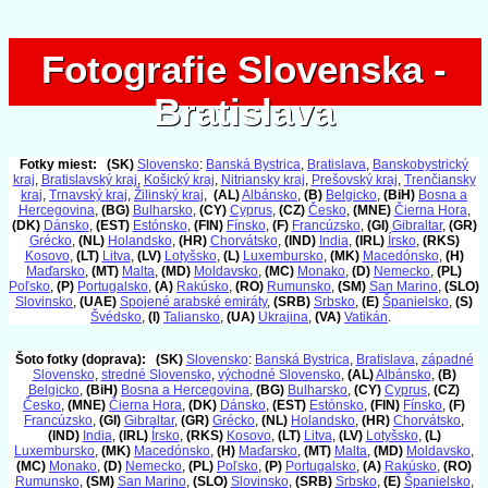
Fotografie Slovenska -
Fotografie Slovenska -
Bratislava
Bratislava
Fotky miest:
(SK)
Slovensko
:
Banská Bystrica
,
Bratislava
,
Banskobystrický
kraj
,
Bratislavský kraj
,
Košický kraj
,
Nitriansky kraj
,
Prešovský kraj
,
Trenčiansky
kraj
,
Trnavský kraj
,
Žilinský kraj
,
(AL)
Albánsko
,
(B)
Belgicko
,
(BiH)
Bosna a
Hercegovina
,
(BG)
Bulharsko
,
(CY)
Cyprus
,
(CZ)
Česko
,
(MNE)
Čierna Hora
,
(DK)
Dánsko
,
(EST)
Estónsko
,
(FIN)
Fínsko
,
(F)
Francúzsko
,
(GI)
Gibraltar
,
(GR)
Grécko
,
(NL)
Holandsko
,
(HR)
Chorvátsko
,
(IND)
India
,
(IRL)
Írsko
,
(RKS)
Kosovo
,
(LT)
Litva
,
(LV)
Lotyšsko
,
(L)
Luxembursko
,
(MK)
Macedónsko
,
(H)
Maďarsko
,
(MT)
Malta
,
(MD)
Moldavsko
,
(MC)
Monako
,
(D)
Nemecko
,
(PL)
Poľsko
,
(P)
Portugalsko
,
(A)
Rakúsko
,
(RO)
Rumunsko
,
(SM)
San Marino
,
(SLO)
Slovinsko
,
(UAE)
Spojené arabské emiráty
,
(SRB)
Srbsko
,
(E)
Španielsko
,
(S)
Švédsko
,
(I)
Taliansko
,
(UA)
Ukrajina
,
(VA)
Vatikán
.
Šoto fotky (doprava):
(SK)
Slovensko
:
Banská Bystrica
,
Bratislava
,
západné
Slovensko
,
stredné Slovensko
,
východné Slovensko
,
(AL)
Albánsko
,
(B)
Belgicko
,
(BiH)
Bosna a Hercegovina
,
(BG)
Bulharsko
,
(CY)
Cyprus
,
(CZ)
Česko
,
(MNE)
Čierna Hora
,
(DK)
Dánsko
,
(EST)
Estónsko
,
(FIN)
Fínsko
,
(F)
Francúzsko
,
(GI)
Gibraltar
,
(GR)
Grécko
,
(NL)
Holandsko
,
(HR)
Chorvátsko
,
(IND)
India
,
(IRL)
Írsko
,
(RKS)
Kosovo
,
(LT)
Litva
,
(LV)
Lotyšsko
,
(L)
Luxembursko
,
(MK)
Macedónsko
,
(H)
Maďarsko
,
(MT)
Malta
,
(MD)
Moldavsko
,
(MC)
Monako
,
(D)
Nemecko
,
(PL)
Poľsko
,
(P)
Portugalsko
,
(A)
Rakúsko
,
(RO)
Rumunsko
,
(SM)
San Marino
,
(SLO)
Slovinsko
,
(SRB)
Srbsko
,
(E)
Španielsko
,