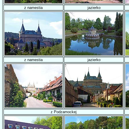
z namestia
jazierko
z namestia
jazierko
z Podzamockej