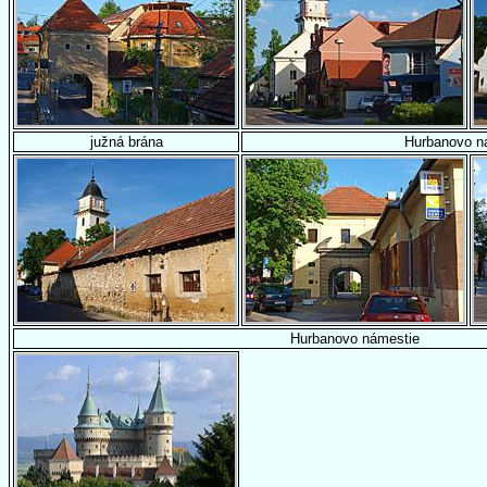
južná brána
Hurbanovo n
Hurbanovo námestie