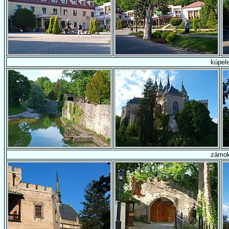
kúpel
zámo