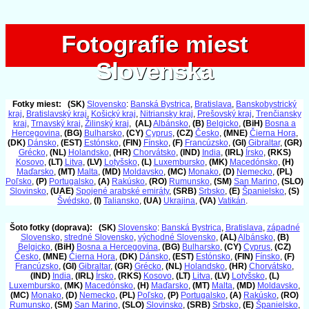
Fotografie miest
Fotografie miest
Slovenska
Slovenska
Fotky miest:
(SK)
Slovensko
:
Banská Bystrica
,
Bratislava
,
Banskobystrický
kraj
,
Bratislavský kraj
,
Košický kraj
,
Nitriansky kraj
,
Prešovský kraj
,
Trenčiansky
kraj
,
Trnavský kraj
,
Žilinský kraj
,
(AL)
Albánsko
,
(B)
Belgicko
,
(BiH)
Bosna a
Hercegovina
,
(BG)
Bulharsko
,
(CY)
Cyprus
,
(CZ)
Česko
,
(MNE)
Čierna Hora
,
(DK)
Dánsko
,
(EST)
Estónsko
,
(FIN)
Fínsko
,
(F)
Francúzsko
,
(GI)
Gibraltar
,
(GR)
Grécko
,
(NL)
Holandsko
,
(HR)
Chorvátsko
,
(IND)
India
,
(IRL)
Írsko
,
(RKS)
Kosovo
,
(LT)
Litva
,
(LV)
Lotyšsko
,
(L)
Luxembursko
,
(MK)
Macedónsko
,
(H)
Maďarsko
,
(MT)
Malta
,
(MD)
Moldavsko
,
(MC)
Monako
,
(D)
Nemecko
,
(PL)
Poľsko
,
(P)
Portugalsko
,
(A)
Rakúsko
,
(RO)
Rumunsko
,
(SM)
San Marino
,
(SLO)
Slovinsko
,
(UAE)
Spojené arabské emiráty
,
(SRB)
Srbsko
,
(E)
Španielsko
,
(S)
Švédsko
,
(I)
Taliansko
,
(UA)
Ukrajina
,
(VA)
Vatikán
.
Šoto fotky (doprava):
(SK)
Slovensko
:
Banská Bystrica
,
Bratislava
,
západné
Slovensko
,
stredné Slovensko
,
východné Slovensko
,
(AL)
Albánsko
,
(B)
Belgicko
,
(BiH)
Bosna a Hercegovina
,
(BG)
Bulharsko
,
(CY)
Cyprus
,
(CZ)
Česko
,
(MNE)
Čierna Hora
,
(DK)
Dánsko
,
(EST)
Estónsko
,
(FIN)
Fínsko
,
(F)
Francúzsko
,
(GI)
Gibraltar
,
(GR)
Grécko
,
(NL)
Holandsko
,
(HR)
Chorvátsko
,
(IND)
India
,
(IRL)
Írsko
,
(RKS)
Kosovo
,
(LT)
Litva
,
(LV)
Lotyšsko
,
(L)
Luxembursko
,
(MK)
Macedónsko
,
(H)
Maďarsko
,
(MT)
Malta
,
(MD)
Moldavsko
,
(MC)
Monako
,
(D)
Nemecko
,
(PL)
Poľsko
,
(P)
Portugalsko
,
(A)
Rakúsko
,
(RO)
Rumunsko
,
(SM)
San Marino
,
(SLO)
Slovinsko
,
(SRB)
Srbsko
,
(E)
Španielsko
,