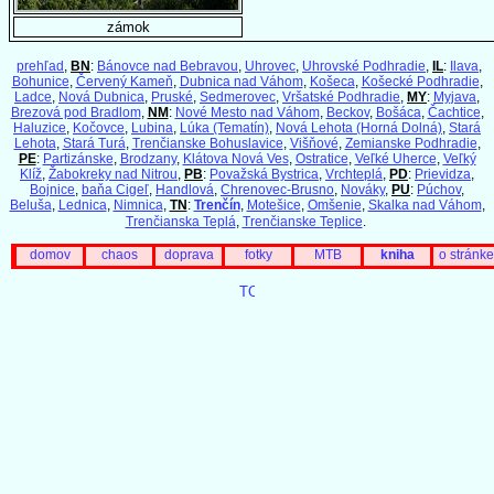
zámok
prehľad
,
BN
:
Bánovce nad Bebravou
,
Uhrovec
,
Uhrovské Podhradie
,
IL
:
Ilava
,
Bohunice
,
Červený Kameň
,
Dubnica nad Váhom
,
Košeca
,
Košecké Podhradie
,
Ladce
,
Nová Dubnica
,
Pruské
,
Sedmerovec
,
Vršatské Podhradie
,
MY
:
Myjava
,
Brezová pod Bradlom
,
NM
:
Nové Mesto nad Váhom
,
Beckov
,
Bošáca
,
Čachtice
,
Haluzice
,
Kočovce
,
Lubina
,
Lúka (Tematín)
,
Nová Lehota (Horná Dolná)
,
Stará
Lehota
,
Stará Turá
,
Trenčianske Bohuslavice
,
Višňové
,
Zemianske Podhradie
,
PE
:
Partizánske
,
Brodzany
,
Klátova Nová Ves
,
Ostratice
,
Veľké Uherce
,
Veľký
Klíž
,
Žabokreky nad Nitrou
,
PB
:
Považská Bystrica
,
Vrchteplá
,
PD
:
Prievidza
,
Bojnice
,
baňa Cigeľ
,
Handlová
,
Chrenovec-Brusno
,
Nováky
,
PU
:
Púchov
,
Beluša
,
Lednica
,
Nimnica
,
TN
:
Trenčín
,
Motešice
,
Omšenie
,
Skalka nad Váhom
,
Trenčianska Teplá
,
Trenčianske Teplice
.
domov
chaos
doprava
fotky
MTB
kniha
o stránke