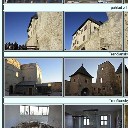
pohľad z 
Trenčiansk
Trenčiansk