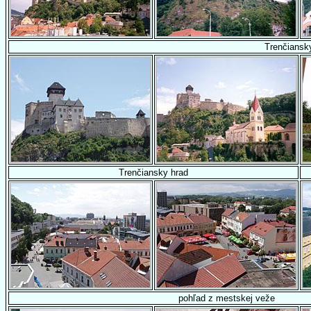
Trenčiansk
Trenčiansky hrad
pohľad z mestskej veže