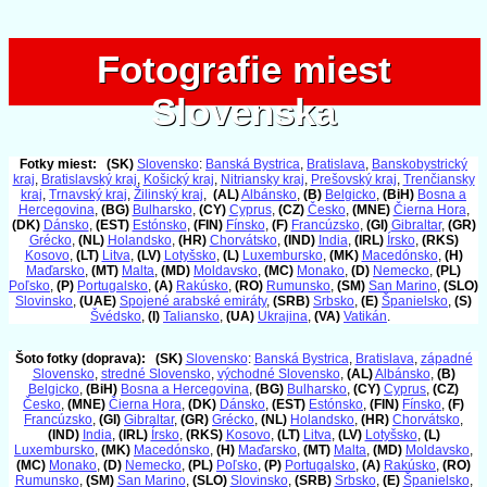
Fotografie miest
Fotografie miest
Slovenska
Slovenska
Fotky miest:
(SK)
Slovensko
:
Banská Bystrica
,
Bratislava
,
Banskobystrický
kraj
,
Bratislavský kraj
,
Košický kraj
,
Nitriansky kraj
,
Prešovský kraj
,
Trenčiansky
kraj
,
Trnavský kraj
,
Žilinský kraj
,
(AL)
Albánsko
,
(B)
Belgicko
,
(BiH)
Bosna a
Hercegovina
,
(BG)
Bulharsko
,
(CY)
Cyprus
,
(CZ)
Česko
,
(MNE)
Čierna Hora
,
(DK)
Dánsko
,
(EST)
Estónsko
,
(FIN)
Fínsko
,
(F)
Francúzsko
,
(GI)
Gibraltar
,
(GR)
Grécko
,
(NL)
Holandsko
,
(HR)
Chorvátsko
,
(IND)
India
,
(IRL)
Írsko
,
(RKS)
Kosovo
,
(LT)
Litva
,
(LV)
Lotyšsko
,
(L)
Luxembursko
,
(MK)
Macedónsko
,
(H)
Maďarsko
,
(MT)
Malta
,
(MD)
Moldavsko
,
(MC)
Monako
,
(D)
Nemecko
,
(PL)
Poľsko
,
(P)
Portugalsko
,
(A)
Rakúsko
,
(RO)
Rumunsko
,
(SM)
San Marino
,
(SLO)
Slovinsko
,
(UAE)
Spojené arabské emiráty
,
(SRB)
Srbsko
,
(E)
Španielsko
,
(S)
Švédsko
,
(I)
Taliansko
,
(UA)
Ukrajina
,
(VA)
Vatikán
.
Šoto fotky (doprava):
(SK)
Slovensko
:
Banská Bystrica
,
Bratislava
,
západné
Slovensko
,
stredné Slovensko
,
východné Slovensko
,
(AL)
Albánsko
,
(B)
Belgicko
,
(BiH)
Bosna a Hercegovina
,
(BG)
Bulharsko
,
(CY)
Cyprus
,
(CZ)
Česko
,
(MNE)
Čierna Hora
,
(DK)
Dánsko
,
(EST)
Estónsko
,
(FIN)
Fínsko
,
(F)
Francúzsko
,
(GI)
Gibraltar
,
(GR)
Grécko
,
(NL)
Holandsko
,
(HR)
Chorvátsko
,
(IND)
India
,
(IRL)
Írsko
,
(RKS)
Kosovo
,
(LT)
Litva
,
(LV)
Lotyšsko
,
(L)
Luxembursko
,
(MK)
Macedónsko
,
(H)
Maďarsko
,
(MT)
Malta
,
(MD)
Moldavsko
,
(MC)
Monako
,
(D)
Nemecko
,
(PL)
Poľsko
,
(P)
Portugalsko
,
(A)
Rakúsko
,
(RO)
Rumunsko
,
(SM)
San Marino
,
(SLO)
Slovinsko
,
(SRB)
Srbsko
,
(E)
Španielsko
,