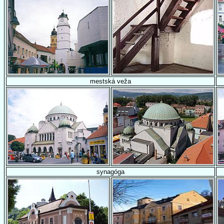
mestská veža
synagóga