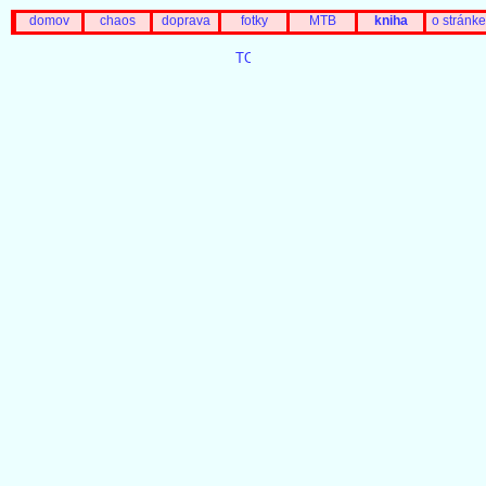
domov
chaos
doprava
fotky
MTB
kniha
o stránke