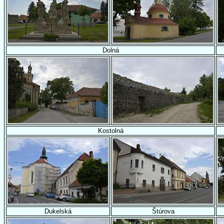
Dolná
Kostolná
Dukelská
Štúrova