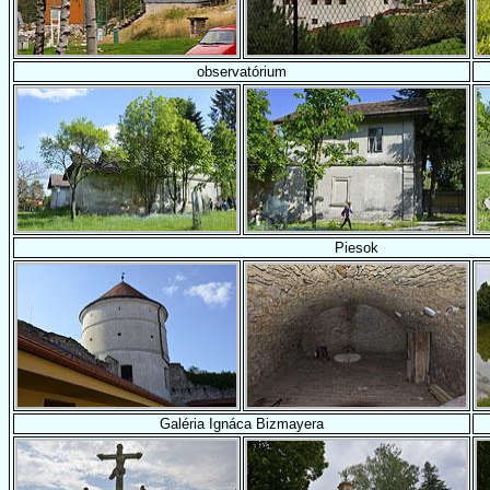
observatórium
Piesok
Galéria Ignáca Bizmayera