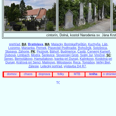
cintorín, Dolná, kostol Narodenia sv. Jána Krst
prehľad
,
BA
:
Bratislava
,
MA
:
Malacky
,
Borinka/Pajštún
,
Kuchyňa
,
Láb
,
Lozorno
,
Marianka
,
Pernek
,
Plavecké Podhradie
,
Rohožník
,
Sološnica
,
Stupava
,
Záhorie
,
PK
:
Pezinok
,
Báhoň
,
Budmerice
,
Častá
,
Červený Kameň
,
Dubová
,
Limbach
,
Modra
,
Šenkvice
,
Slovenský Grob
,
Svätý Jur
,
Viničné
,
SC
:
Senec
,
Bernolákovo
,
Hamuliakovo
,
Ivanka pri Dunaji
,
Kalinkovo
,
Kostolná pri
Dunaji
,
Kráľová pri Senci
,
Malinovo
,
Miloslavov
,
Reca
,
Tomášov
,
Veľký Biel
,
Zálesie
.
Letecký pohľad
,
výstavba D4 R7
.
domov
chaos
doprava
fotky
MTB
kniha
o stránke