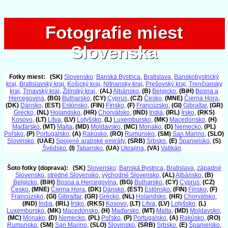
Fotografie miest
Fotografie miest
Slovenska
Slovenska
Fotky miest:
(SK)
Slovensko
:
Banská Bystrica
,
Bratislava
,
Banskobystrický
kraj
,
Bratislavský kraj
,
Košický kraj
,
Nitriansky kraj
,
Prešovský kraj
,
Trenčiansky
kraj
,
Trnavský kraj
,
Žilinský kraj
,
(AL)
Albánsko
,
(B)
Belgicko
,
(BiH)
Bosna a
Hercegovina
,
(BG)
Bulharsko
,
(CY)
Cyprus
,
(CZ)
Česko
,
(MNE)
Čierna Hora
,
(DK)
Dánsko
,
(EST)
Estónsko
,
(FIN)
Fínsko
,
(F)
Francúzsko
,
(GI)
Gibraltar
,
(GR)
Grécko
,
(NL)
Holandsko
,
(HR)
Chorvátsko
,
(IND)
India
,
(IRL)
Írsko
,
(RKS)
Kosovo
,
(LT)
Litva
,
(LV)
Lotyšsko
,
(L)
Luxembursko
,
(MK)
Macedónsko
,
(H)
Maďarsko
,
(MT)
Malta
,
(MD)
Moldavsko
,
(MC)
Monako
,
(D)
Nemecko
,
(PL)
Poľsko
,
(P)
Portugalsko
,
(A)
Rakúsko
,
(RO)
Rumunsko
,
(SM)
San Marino
,
(SLO)
Slovinsko
,
(UAE)
Spojené arabské emiráty
,
(SRB)
Srbsko
,
(E)
Španielsko
,
(S)
Švédsko
,
(I)
Taliansko
,
(UA)
Ukrajina
,
(VA)
Vatikán
.
Šoto fotky (doprava):
(SK)
Slovensko
:
Banská Bystrica
,
Bratislava
,
západné
Slovensko
,
stredné Slovensko
,
východné Slovensko
,
(AL)
Albánsko
,
(B)
Belgicko
,
(BiH)
Bosna a Hercegovina
,
(BG)
Bulharsko
,
(CY)
Cyprus
,
(CZ)
Česko
,
(MNE)
Čierna Hora
,
(DK)
Dánsko
,
(EST)
Estónsko
,
(FIN)
Fínsko
,
(F)
Francúzsko
,
(GI)
Gibraltar
,
(GR)
Grécko
,
(NL)
Holandsko
,
(HR)
Chorvátsko
,
(IND)
India
,
(IRL)
Írsko
,
(RKS)
Kosovo
,
(LT)
Litva
,
(LV)
Lotyšsko
,
(L)
Luxembursko
,
(MK)
Macedónsko
,
(H)
Maďarsko
,
(MT)
Malta
,
(MD)
Moldavsko
,
(MC)
Monako
,
(D)
Nemecko
,
(PL)
Poľsko
,
(P)
Portugalsko
,
(A)
Rakúsko
,
(RO)
Rumunsko
,
(SM)
San Marino
,
(SLO)
Slovinsko
,
(SRB)
Srbsko
,
(E)
Španielsko
,