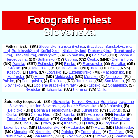
Fotografie miest
Fotografie miest
Slovenska
Slovenska
Fotky miest:
(SK)
Slovensko
:
Banská Bystrica
,
Bratislava
,
Banskobystrický
kraj
,
Bratislavský kraj
,
Košický kraj
,
Nitriansky kraj
,
Prešovský kraj
,
Trenčiansky
kraj
,
Trnavský kraj
,
Žilinský kraj
,
(AL)
Albánsko
,
(B)
Belgicko
,
(BiH)
Bosna a
Hercegovina
,
(BG)
Bulharsko
,
(CY)
Cyprus
,
(CZ)
Česko
,
(MNE)
Čierna Hora
,
(DK)
Dánsko
,
(EST)
Estónsko
,
(FIN)
Fínsko
,
(F)
Francúzsko
,
(GI)
Gibraltar
,
(GR)
Grécko
,
(NL)
Holandsko
,
(HR)
Chorvátsko
,
(IND)
India
,
(IRL)
Írsko
,
(RKS)
Kosovo
,
(LT)
Litva
,
(LV)
Lotyšsko
,
(L)
Luxembursko
,
(MK)
Macedónsko
,
(H)
Maďarsko
,
(MT)
Malta
,
(MD)
Moldavsko
,
(MC)
Monako
,
(D)
Nemecko
,
(PL)
Poľsko
,
(P)
Portugalsko
,
(A)
Rakúsko
,
(RO)
Rumunsko
,
(SM)
San Marino
,
(SLO)
Slovinsko
,
(UAE)
Spojené arabské emiráty
,
(SRB)
Srbsko
,
(E)
Španielsko
,
(S)
Švédsko
,
(I)
Taliansko
,
(UA)
Ukrajina
,
(VA)
Vatikán
.
Šoto fotky (doprava):
(SK)
Slovensko
:
Banská Bystrica
,
Bratislava
,
západné
Slovensko
,
stredné Slovensko
,
východné Slovensko
,
(AL)
Albánsko
,
(B)
Belgicko
,
(BiH)
Bosna a Hercegovina
,
(BG)
Bulharsko
,
(CY)
Cyprus
,
(CZ)
Česko
,
(MNE)
Čierna Hora
,
(DK)
Dánsko
,
(EST)
Estónsko
,
(FIN)
Fínsko
,
(F)
Francúzsko
,
(GI)
Gibraltar
,
(GR)
Grécko
,
(NL)
Holandsko
,
(HR)
Chorvátsko
,
(IND)
India
,
(IRL)
Írsko
,
(RKS)
Kosovo
,
(LT)
Litva
,
(LV)
Lotyšsko
,
(L)
Luxembursko
,
(MK)
Macedónsko
,
(H)
Maďarsko
,
(MT)
Malta
,
(MD)
Moldavsko
,
(MC)
Monako
,
(D)
Nemecko
,
(PL)
Poľsko
,
(P)
Portugalsko
,
(A)
Rakúsko
,
(RO)
Rumunsko
,
(SM)
San Marino
,
(SLO)
Slovinsko
,
(SRB)
Srbsko
,
(E)
Španielsko
,