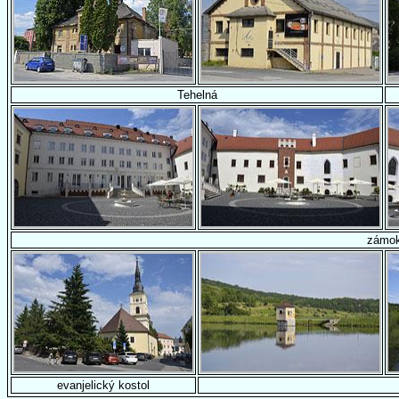
Tehelná
zámo
evanjelický kostol