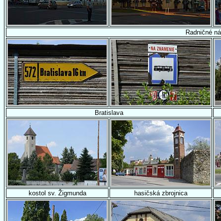
Radničné ná
Bratislava
kostol sv. Žigmunda
hasičská zbrojnica