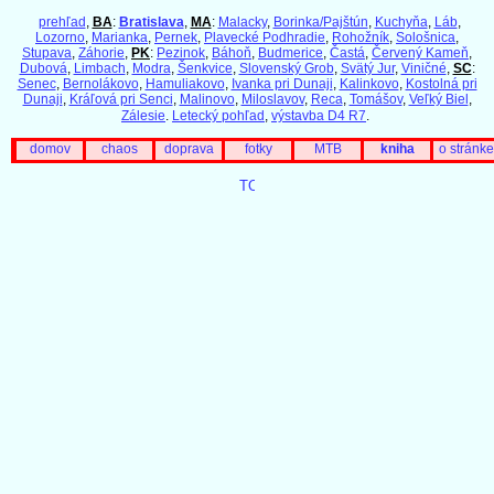
prehľad
,
BA
:
Bratislava
,
MA
:
Malacky
,
Borinka/Pajštún
,
Kuchyňa
,
Láb
,
Lozorno
,
Marianka
,
Pernek
,
Plavecké Podhradie
,
Rohožník
,
Sološnica
,
Stupava
,
Záhorie
,
PK
:
Pezinok
,
Báhoň
,
Budmerice
,
Častá
,
Červený Kameň
,
Dubová
,
Limbach
,
Modra
,
Šenkvice
,
Slovenský Grob
,
Svätý Jur
,
Viničné
,
SC
:
Senec
,
Bernolákovo
,
Hamuliakovo
,
Ivanka pri Dunaji
,
Kalinkovo
,
Kostolná pri
Dunaji
,
Kráľová pri Senci
,
Malinovo
,
Miloslavov
,
Reca
,
Tomášov
,
Veľký Biel
,
Zálesie
.
Letecký pohľad
,
výstavba D4 R7
.
domov
chaos
doprava
fotky
MTB
kniha
o stránke