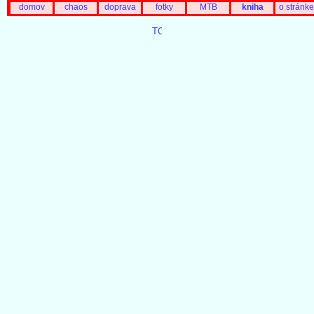
domov
chaos
doprava
fotky
MTB
kniha
o stránke