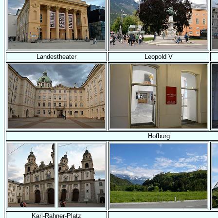
Landestheater
Leopold V
Hofburg
Karl-Rahner-Platz