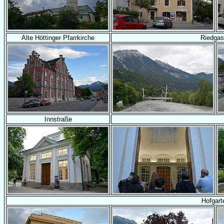
Alte Höttinger Pfarrkirche
Riedgas
Innstraße
Hofgart