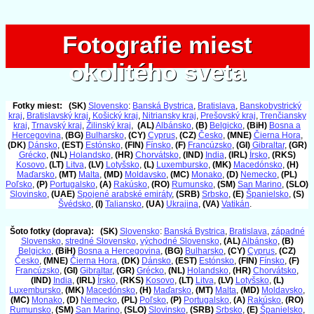
Fotografie miest
Fotografie miest
okolitého sveta
okolitého sveta
Fotky miest:
(SK)
Slovensko
:
Banská Bystrica
,
Bratislava
,
Banskobystrický
kraj
,
Bratislavský kraj
,
Košický kraj
,
Nitriansky kraj
,
Prešovský kraj
,
Trenčiansky
kraj
,
Trnavský kraj
,
Žilinský kraj
,
(AL)
Albánsko
,
(B)
Belgicko
,
(BiH)
Bosna a
Hercegovina
,
(BG)
Bulharsko
,
(CY)
Cyprus
,
(CZ)
Česko
,
(MNE)
Čierna Hora
,
(DK)
Dánsko
,
(EST)
Estónsko
,
(FIN)
Fínsko
,
(F)
Francúzsko
,
(GI)
Gibraltar
,
(GR)
Grécko
,
(NL)
Holandsko
,
(HR)
Chorvátsko
,
(IND)
India
,
(IRL)
Írsko
,
(RKS)
Kosovo
,
(LT)
Litva
,
(LV)
Lotyšsko
,
(L)
Luxembursko
,
(MK)
Macedónsko
,
(H)
Maďarsko
,
(MT)
Malta
,
(MD)
Moldavsko
,
(MC)
Monako
,
(D)
Nemecko
,
(PL)
Poľsko
,
(P)
Portugalsko
,
(A)
Rakúsko
,
(RO)
Rumunsko
,
(SM)
San Marino
,
(SLO)
Slovinsko
,
(UAE)
Spojené arabské emiráty
,
(SRB)
Srbsko
,
(E)
Španielsko
,
(S)
Švédsko
,
(I)
Taliansko
,
(UA)
Ukrajina
,
(VA)
Vatikán
.
Šoto fotky (doprava):
(SK)
Slovensko
:
Banská Bystrica
,
Bratislava
,
západné
Slovensko
,
stredné Slovensko
,
východné Slovensko
,
(AL)
Albánsko
,
(B)
Belgicko
,
(BiH)
Bosna a Hercegovina
,
(BG)
Bulharsko
,
(CY)
Cyprus
,
(CZ)
Česko
,
(MNE)
Čierna Hora
,
(DK)
Dánsko
,
(EST)
Estónsko
,
(FIN)
Fínsko
,
(F)
Francúzsko
,
(GI)
Gibraltar
,
(GR)
Grécko
,
(NL)
Holandsko
,
(HR)
Chorvátsko
,
(IND)
India
,
(IRL)
Írsko
,
(RKS)
Kosovo
,
(LT)
Litva
,
(LV)
Lotyšsko
,
(L)
Luxembursko
,
(MK)
Macedónsko
,
(H)
Maďarsko
,
(MT)
Malta
,
(MD)
Moldavsko
,
(MC)
Monako
,
(D)
Nemecko
,
(PL)
Poľsko
,
(P)
Portugalsko
,
(A)
Rakúsko
,
(RO)
Rumunsko
,
(SM)
San Marino
,
(SLO)
Slovinsko
,
(SRB)
Srbsko
,
(E)
Španielsko
,