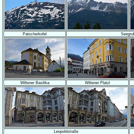
Patscherkofel
Seegru
Wiltener Basilika
Wiltener Platzl
Leopoldstraße