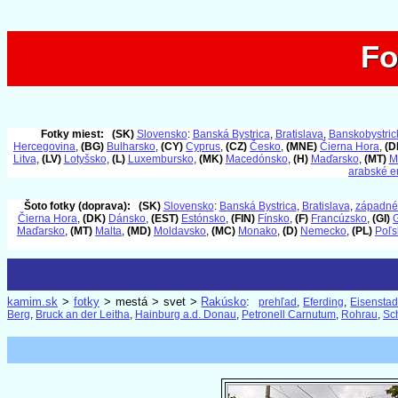
Fo
Fo
Fotky miest:
(SK)
Slovensko
:
Banská Bystrica
,
Bratislava
,
Banskobystrick
Hercegovina
,
(BG)
Bulharsko
,
(CY)
Cyprus
,
(CZ)
Česko
,
(MNE)
Čierna Hora
,
(D
Litva
,
(LV)
Lotyšsko
,
(L)
Luxembursko
,
(MK)
Macedónsko
,
(H)
Maďarsko
,
(MT)
M
arabské e
Šoto fotky (doprava):
(SK)
Slovensko
:
Banská Bystrica
,
Bratislava
,
západné
Čierna Hora
,
(DK)
Dánsko
,
(EST)
Estónsko
,
(FIN)
Fínsko
,
(F)
Francúzsko
,
(GI)
G
Maďarsko
,
(MT)
Malta
,
(MD)
Moldavsko
,
(MC)
Monako
,
(D)
Nemecko
,
(PL)
Poľs
kamim.sk
>
fotky
> mestá > svet >
Rakúsko
:
prehľad
,
Eferding
,
Eisenstad
Berg
,
Bruck an der Leitha
,
Hainburg a.d. Donau
,
Petronell Carnutum
,
Rohrau
,
Sc