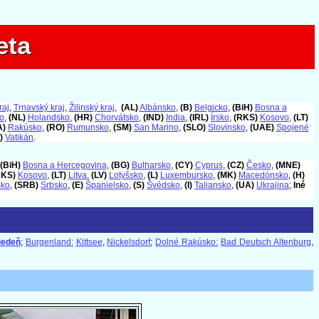
eta
eta
raj
,
Trnavský kraj
,
Žilinský kraj
,
(AL)
Albánsko
,
(B)
Belgicko
,
(BiH)
Bosna a
o
,
(NL)
Holandsko
,
(HR)
Chorvátsko
,
(IND)
India
,
(IRL)
Írsko
,
(RKS)
Kosovo
,
(LT)
A)
Rakúsko
,
(RO)
Rumunsko
,
(SM)
San Marino
,
(SLO)
Slovinsko
,
(UAE)
Spojené
)
Vatikán
.
(BiH)
Bosna a Hercegovina
,
(BG)
Bulharsko
,
(CY)
Cyprus
,
(CZ)
Česko
,
(MNE)
RKS)
Kosovo
,
(LT)
Litva
,
(LV)
Lotyšsko
,
(L)
Luxembursko
,
(MK)
Macedónsko
,
(H)
sko
,
(SRB)
Srbsko
,
(E)
Španielsko
,
(S)
Švédsko
,
(I)
Taliansko
,
(UA)
Ukrajina
;
Iné
iedeň
;
Burgenland:
Kittsee
,
Nickelsdorf
;
Dolné Rakúsko:
Bad Deutsch Altenburg
,