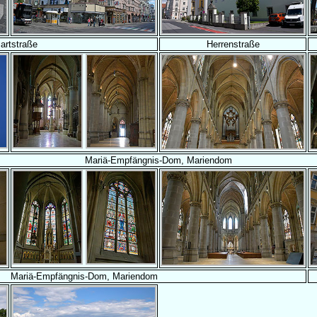
artstraße
Herrenstraße
Mariä-Empfängnis-Dom, Mariendom
Mariä-Empfängnis-Dom, Mariendom