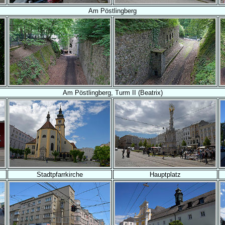
Am Pöstlingberg
Am Pöstlingberg, Turm II (Beatrix)
Stadtpfarrkirche
Hauptplatz