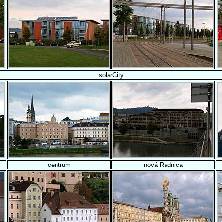
solarCity
centrum
nová Radnica