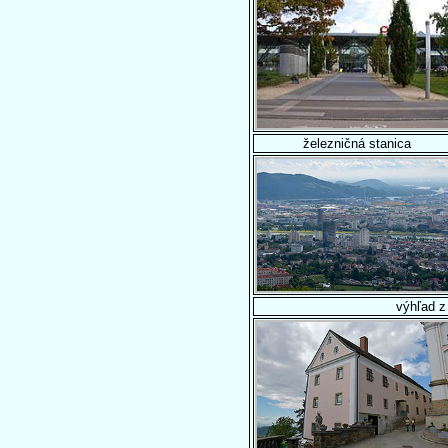
železničná stanica
výhľad z