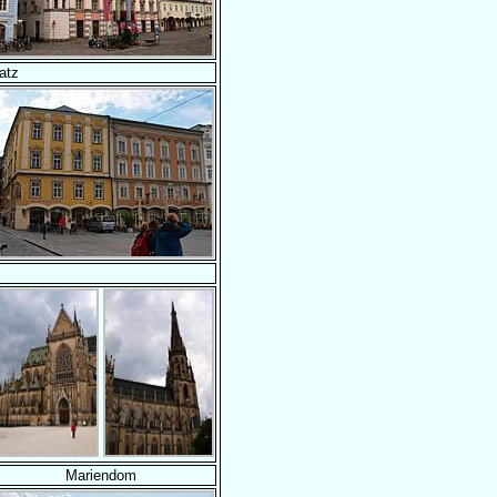
atz
Mariendom