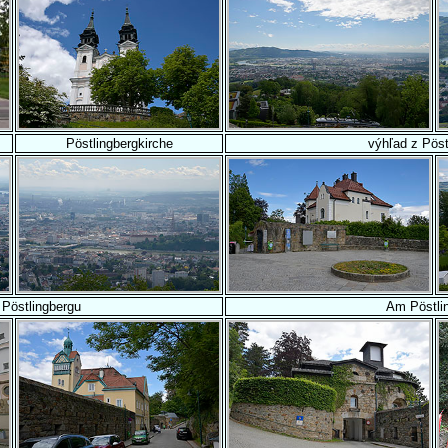
Pöstlingbergkirche
výhľad z Pöst
 Pöstlingbergu
Am Pöstli