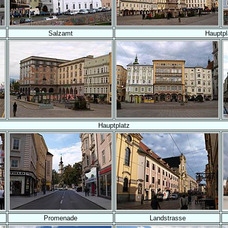
Salzamt
Hauptpl
Hauptplatz
Promenade
Landstrasse