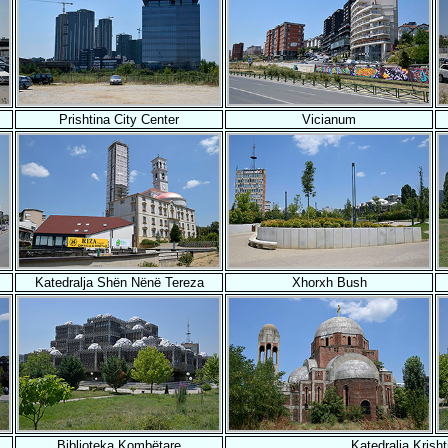
Prishtina City Center
Vicianum
Katedralja Shën Nënë Tereza
Xhorxh Bush
Biblioteka Kombëtare
Katedralja Krish