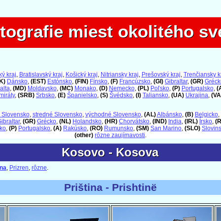
tografie miest okolitého sv
tografie miest okolitého sv
ý kraj
,
Bratislavský kraj
,
Košický kraj
,
Nitriansky kraj
,
Prešovský kraj
,
Trenčiansky k
K)
Dánsko
,
(EST)
Estónsko
,
(FIN)
Fínsko
,
(F)
Francúzsko
,
(GI)
Gibraltar
,
(GR)
Gréck
alta
,
(MD)
Moldavsko
,
(MC)
Monako
,
(D)
Nemecko
,
(PL)
Poľsko
,
(P)
Portugalsko
,
(
miráty
,
(SRB)
Srbsko
,
(E)
Španielsko
,
(S)
Švédsko
,
(I)
Taliansko
,
(UA)
Ukrajina
,
(VA
 Slovensko
,
stredné Slovensko
,
východné Slovensko
,
(AL)
Albánsko
,
(B)
Belgicko
,
ibraltar
,
(GR)
Grécko
,
(NL)
Holandsko
,
(HR)
Chorvátsko
,
(IND)
India
,
(IRL)
Írsko
,
(
ko
,
(P)
Portugalsko
,
(A)
Rakúsko
,
(RO)
Rumunsko
,
(SM)
San Marino
,
(SLO)
Slovin
(other)
rôzne zaujímavosti
.
Kosovo - Kosova
Kosovo - Kosova
ina
,
Prizren
,
rôzne
.
Priština - Prishtinë