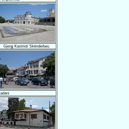
Gjergj Kastrioti Skënderbeu
adani