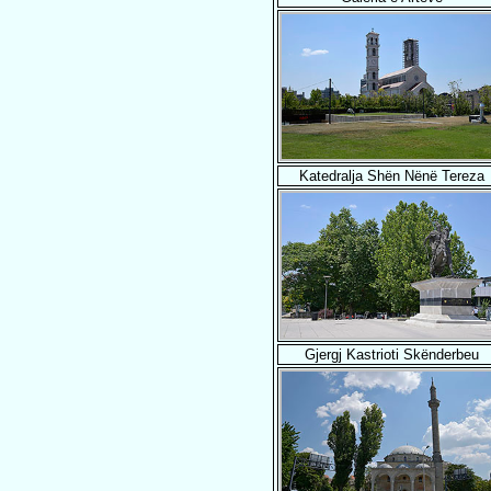
Katedralja Shën Nënë Tereza
Gjergj Kastrioti Skënderbeu