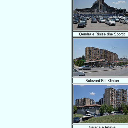
Qendra e Rinisë dhe Sportit
Bulevard Bill Klinton
Galeria e Arteve