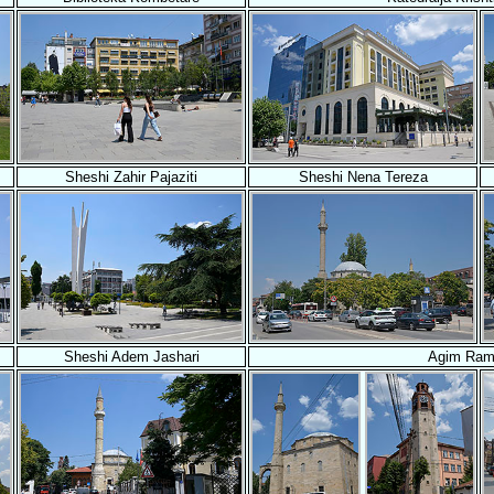
Sheshi Zahir Pajaziti
Sheshi Nena Tereza
Sheshi Adem Jashari
Agim Ram