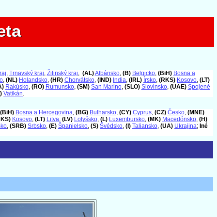
eta
eta
raj
,
Trnavský kraj
,
Žilinský kraj
,
(AL)
Albánsko
,
(B)
Belgicko
,
(BiH)
Bosna a
o
,
(NL)
Holandsko
,
(HR)
Chorvátsko
,
(IND)
India
,
(IRL)
Írsko
,
(RKS)
Kosovo
,
(LT)
A)
Rakúsko
,
(RO)
Rumunsko
,
(SM)
San Marino
,
(SLO)
Slovinsko
,
(UAE)
Spojené
)
Vatikán
.
(BiH)
Bosna a Hercegovina
,
(BG)
Bulharsko
,
(CY)
Cyprus
,
(CZ)
Česko
,
(MNE)
RKS)
Kosovo
,
(LT)
Litva
,
(LV)
Lotyšsko
,
(L)
Luxembursko
,
(MK)
Macedónsko
,
(H)
sko
,
(SRB)
Srbsko
,
(E)
Španielsko
,
(S)
Švédsko
,
(I)
Taliansko
,
(UA)
Ukrajina
;
Iné