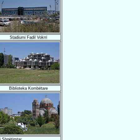
Stadiumi Fadil Vokrri
Biblioteka Kombëtare
ti Shpëtimtar