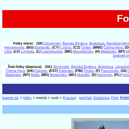
Fo
Fo
Fotky miest:
(SK)
Slovensko
:
Banská Bystrica
,
Bratislava
,
Banskobystrick
Hercegovina
,
(BG)
Bulharsko
,
(CY)
Cyprus
,
(CZ)
Česko
,
(MNE)
Čierna Hora
,
(D
Litva
,
(LV)
Lotyšsko
,
(L)
Luxembursko
,
(MK)
Macedónsko
,
(H)
Maďarsko
,
(MT)
M
arabské e
Šoto fotky (doprava):
(SK)
Slovensko
:
Banská Bystrica
,
Bratislava
,
západné
Čierna Hora
,
(DK)
Dánsko
,
(EST)
Estónsko
,
(FIN)
Fínsko
,
(F)
Francúzsko
,
(GI)
G
Maďarsko
,
(MT)
Malta
,
(MD)
Moldavsko
,
(MC)
Monako
,
(D)
Nemecko
,
(PL)
Poľs
kamim.sk
>
fotky
> mestá > svet >
Kosovo
:
prehľad
,
Gračanica
,
Pejë
,
Prišt