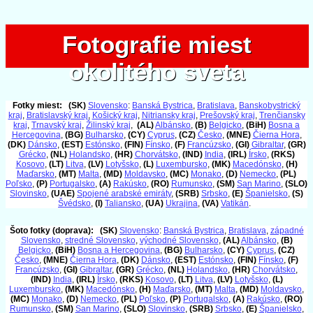
Fotografie miest
Fotografie miest
okolitého sveta
okolitého sveta
Fotky miest:
(SK)
Slovensko
:
Banská Bystrica
,
Bratislava
,
Banskobystrický
kraj
,
Bratislavský kraj
,
Košický kraj
,
Nitriansky kraj
,
Prešovský kraj
,
Trenčiansky
kraj
,
Trnavský kraj
,
Žilinský kraj
,
(AL)
Albánsko
,
(B)
Belgicko
,
(BiH)
Bosna a
Hercegovina
,
(BG)
Bulharsko
,
(CY)
Cyprus
,
(CZ)
Česko
,
(MNE)
Čierna Hora
,
(DK)
Dánsko
,
(EST)
Estónsko
,
(FIN)
Fínsko
,
(F)
Francúzsko
,
(GI)
Gibraltar
,
(GR)
Grécko
,
(NL)
Holandsko
,
(HR)
Chorvátsko
,
(IND)
India
,
(IRL)
Írsko
,
(RKS)
Kosovo
,
(LT)
Litva
,
(LV)
Lotyšsko
,
(L)
Luxembursko
,
(MK)
Macedónsko
,
(H)
Maďarsko
,
(MT)
Malta
,
(MD)
Moldavsko
,
(MC)
Monako
,
(D)
Nemecko
,
(PL)
Poľsko
,
(P)
Portugalsko
,
(A)
Rakúsko
,
(RO)
Rumunsko
,
(SM)
San Marino
,
(SLO)
Slovinsko
,
(UAE)
Spojené arabské emiráty
,
(SRB)
Srbsko
,
(E)
Španielsko
,
(S)
Švédsko
,
(I)
Taliansko
,
(UA)
Ukrajina
,
(VA)
Vatikán
.
Šoto fotky (doprava):
(SK)
Slovensko
:
Banská Bystrica
,
Bratislava
,
západné
Slovensko
,
stredné Slovensko
,
východné Slovensko
,
(AL)
Albánsko
,
(B)
Belgicko
,
(BiH)
Bosna a Hercegovina
,
(BG)
Bulharsko
,
(CY)
Cyprus
,
(CZ)
Česko
,
(MNE)
Čierna Hora
,
(DK)
Dánsko
,
(EST)
Estónsko
,
(FIN)
Fínsko
,
(F)
Francúzsko
,
(GI)
Gibraltar
,
(GR)
Grécko
,
(NL)
Holandsko
,
(HR)
Chorvátsko
,
(IND)
India
,
(IRL)
Írsko
,
(RKS)
Kosovo
,
(LT)
Litva
,
(LV)
Lotyšsko
,
(L)
Luxembursko
,
(MK)
Macedónsko
,
(H)
Maďarsko
,
(MT)
Malta
,
(MD)
Moldavsko
,
(MC)
Monako
,
(D)
Nemecko
,
(PL)
Poľsko
,
(P)
Portugalsko
,
(A)
Rakúsko
,
(RO)
Rumunsko
,
(SM)
San Marino
,
(SLO)
Slovinsko
,
(SRB)
Srbsko
,
(E)
Španielsko
,