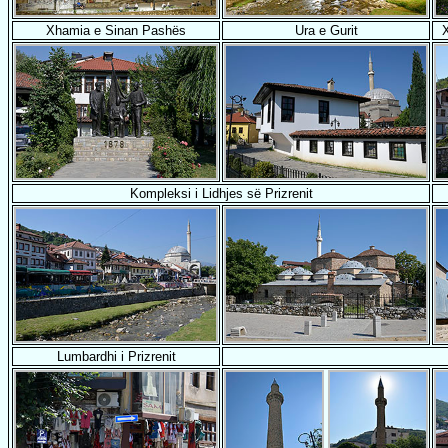
Xhamia e Sinan Pashës
Ura e Gurit
Kompleksi i Lidhjes së Prizrenit
Lumbardhi i Prizrenit