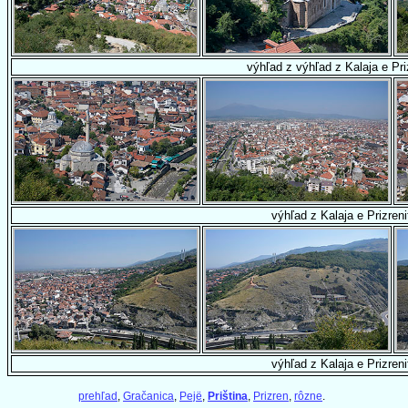
výhľad z výhľad z Kalaja e Pri
výhľad z Kalaja e Prizreni
výhľad z Kalaja e Prizreni
prehľad
,
Gračanica
,
Pejë
,
Priština
,
Prizren
,
rôzne
.