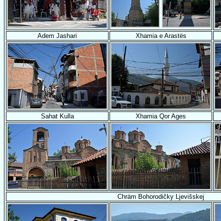
Adem Jashari
Xhamia e Arastës
Sahat Kulla
Xhamia Qor Ages
Chrám Bohorodičky Ljevišskej