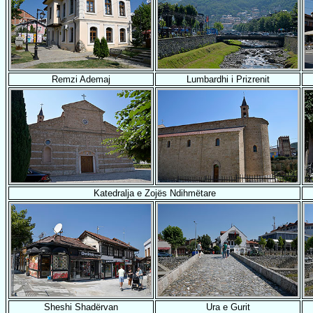
Remzi Ademaj
Lumbardhi i Prizrenit
Katedralja e Zojës Ndihmëtare
Sheshi Shadërvan
Ura e Gurit