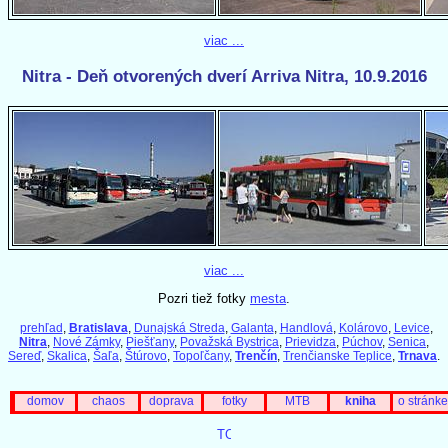
viac ...
Nitra - Deň otvorených dverí Arriva Nitra, 10.9.2016
viac ...
Pozri tiež fotky
mesta
.
prehľad
,
Bratislava
,
Dunajská Streda
,
Galanta
,
Handlová
,
Kolárovo
,
Levice
,
Nitra
,
Nové Zámky
,
Piešťany
,
Považská Bystrica
,
Prievidza
,
Púchov
,
Senica
,
Sereď
,
Skalica
,
Šaľa
,
Štúrovo
,
Topoľčany
,
Trenčín
,
Trenčianske Teplice
,
Trnava
.
domov
chaos
doprava
fotky
MTB
kniha
o stránke