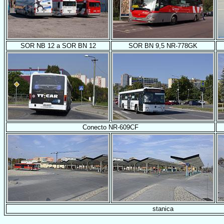
SOR NB 12 a SOR BN 12
SOR BN 9,5 NR-778GK
Conecto NR-609CF
stanica