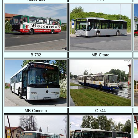
B 732
MB Citaro
MB Conecto
C 744