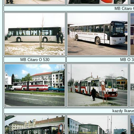
MB Citaro 
MB Citaro O 530
MB O 3
kazdy Ikarus