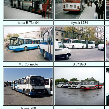
stara B 73x.04
plynak L734
MB Connecto
B 741GO
Ikarus 280
mix