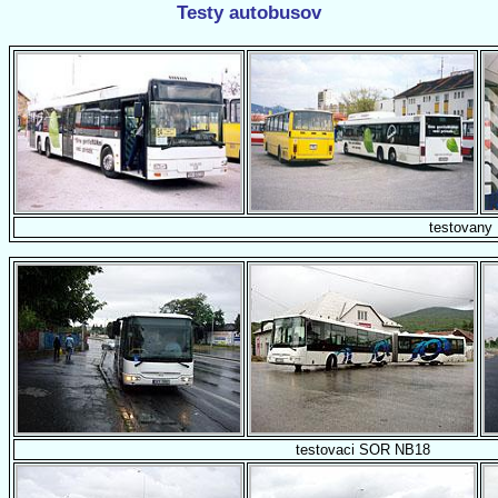
Testy autobusov
testovan
testovaci SOR NB18