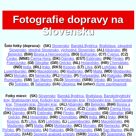
Fotografie dopravy na
Fotografie dopravy na
Slovensku
Slovensku
Šoto fotky (doprava):
(SK)
Slovensko
:
Banská Bystrica
,
Bratislava
,
západné
Slovensko
,
stredné Slovensko
,
východné Slovensko
,
(AL)
Albánsko
,
(B)
Belgicko
,
(BiH)
Bosna a Hercegovina
,
(BG)
Bulharsko
,
(CY)
Cyprus
,
(CZ)
Česko
,
(MNE)
Čierna Hora
,
(DK)
Dánsko
,
(EST)
Estónsko
,
(FIN)
Fínsko
,
(F)
Francúzsko
,
(GI)
Gibraltar
,
(GR)
Grécko
,
(NL)
Holandsko
,
(HR)
Chorvátsko
,
(IND)
India
,
(IRL)
Írsko
,
(RKS)
Kosovo
,
(LT)
Litva
,
(LV)
Lotyšsko
,
(L)
Luxembursko
,
(MK)
Macedónsko
,
(H)
Maďarsko
,
(MT)
Malta
,
(MD)
Moldavsko
,
(MC)
Monako
,
(D)
Nemecko
,
(PL)
Poľsko
,
(P)
Portugalsko
,
(A)
Rakúsko
,
(RO)
Rumunsko
,
(SM)
San Marino
,
(SLO)
Slovinsko
,
(SRB)
Srbsko
,
(E)
Španielsko
,
(S)
Švédsko
,
(I)
Taliansko
,
(UA)
Ukrajina
;
Iné (other)
rôzne zaujímavosti
.
Fotky miest:
(SK)
Slovensko
:
Banská Bystrica
,
Bratislava
,
Banskobystrický
kraj
,
Bratislavský kraj
,
Košický kraj
,
Nitriansky kraj
,
Prešovský kraj
,
Trenčiansky
kraj
,
Trnavský kraj
,
Žilinský kraj
,
(AL)
Albánsko
,
(B)
Belgicko
,
(BiH)
Bosna a
Hercegovina
,
(BG)
Bulharsko
,
(CY)
Cyprus
,
(CZ)
Česko
,
(MNE)
Čierna Hora
,
(DK)
Dánsko
,
(EST)
Estónsko
,
(FIN)
Fínsko
,
(F)
Francúzsko
,
(GI)
Gibraltar
,
(GR)
Grécko
,
(NL)
Holandsko
,
(HR)
Chorvátsko
,
(IND)
India
,
(IRL)
Írsko
,
(RKS)
Kosovo
,
(LT)
Litva
,
(LV)
Lotyšsko
,
(L)
Luxembursko
,
(MK)
Macedónsko
,
(H)
Maďarsko
,
(MT)
Malta
,
(MD)
Moldavsko
,
(MC)
Monako
,
(D)
Nemecko
,
(PL)
Poľsko
,
(P)
Portugalsko
,
(A)
Rakúsko
,
(RO)
Rumunsko
,
(SM)
San Marino
,
(SLO)
Slovinsko
,
(UAE)
Spojené arabské emiráty
,
(SRB)
Srbsko
,
(E)
Španielsko
,
(S)