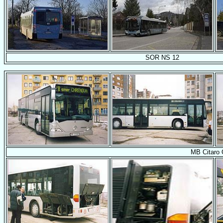
SOR NS 12
MB Citaro 