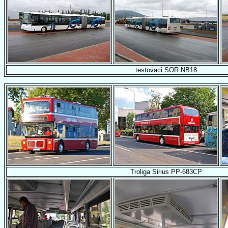
testovaci SOR NB18
Troliga Sirius PP-683CP