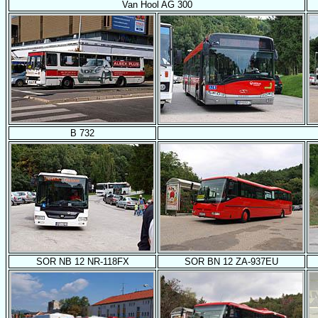
Van Hool AG 300
B 732
SOR NB 12 NR-118FX
SOR BN 12 ZA-937EU