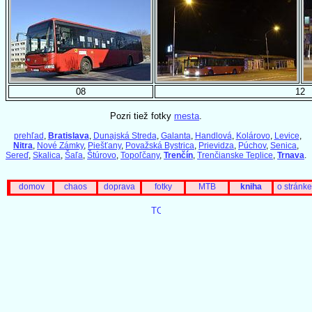
08
12
Pozri tiež fotky
mesta
.
prehľad
,
Bratislava
,
Dunajská Streda
,
Galanta
,
Handlová
,
Kolárovo
,
Levice
,
Nitra
,
Nové Zámky
,
Piešťany
,
Považská Bystrica
,
Prievidza
,
Púchov
,
Senica
,
Sereď
,
Skalica
,
Šaľa
,
Štúrovo
,
Topoľčany
,
Trenčín
,
Trenčianske Teplice
,
Trnava
.
domov
chaos
doprava
fotky
MTB
kniha
o stránke