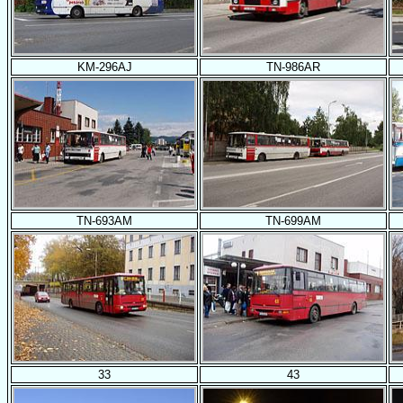
KM-296AJ
TN-986AR
TN-693AM
TN-699AM
33
43