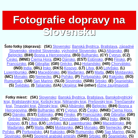
Fotografie dopravy na
Fotografie dopravy na
Slovensku
Slovensku
Šoto fotky (doprava):
(SK)
Slovensko
:
Banská Bystrica
,
Bratislava
,
západné
Slovensko
,
stredné Slovensko
,
východné Slovensko
,
(AL)
Albánsko
,
(B)
Belgicko
,
(BiH)
Bosna a Hercegovina
,
(BG)
Bulharsko
,
(CY)
Cyprus
,
(CZ)
Česko
,
(MNE)
Čierna Hora
,
(DK)
Dánsko
,
(EST)
Estónsko
,
(FIN)
Fínsko
,
(F)
Francúzsko
,
(GI)
Gibraltar
,
(GR)
Grécko
,
(NL)
Holandsko
,
(HR)
Chorvátsko
,
(IND)
India
,
(IRL)
Írsko
,
(RKS)
Kosovo
,
(LT)
Litva
,
(LV)
Lotyšsko
,
(L)
Luxembursko
,
(MK)
Macedónsko
,
(H)
Maďarsko
,
(MT)
Malta
,
(MD)
Moldavsko
,
(MC)
Monako
,
(D)
Nemecko
,
(PL)
Poľsko
,
(P)
Portugalsko
,
(A)
Rakúsko
,
(RO)
Rumunsko
,
(SM)
San Marino
,
(SLO)
Slovinsko
,
(SRB)
Srbsko
,
(E)
Španielsko
,
(S)
Švédsko
,
(I)
Taliansko
,
(UA)
Ukrajina
;
Iné (other)
rôzne zaujímavosti
.
Fotky miest:
(SK)
Slovensko
:
Banská Bystrica
,
Bratislava
,
Banskobystrický
kraj
,
Bratislavský kraj
,
Košický kraj
,
Nitriansky kraj
,
Prešovský kraj
,
Trenčiansky
kraj
,
Trnavský kraj
,
Žilinský kraj
,
(AL)
Albánsko
,
(B)
Belgicko
,
(BiH)
Bosna a
Hercegovina
,
(BG)
Bulharsko
,
(CY)
Cyprus
,
(CZ)
Česko
,
(MNE)
Čierna Hora
,
(DK)
Dánsko
,
(EST)
Estónsko
,
(FIN)
Fínsko
,
(F)
Francúzsko
,
(GI)
Gibraltar
,
(GR)
Grécko
,
(NL)
Holandsko
,
(HR)
Chorvátsko
,
(IND)
India
,
(IRL)
Írsko
,
(RKS)
Kosovo
,
(LT)
Litva
,
(LV)
Lotyšsko
,
(L)
Luxembursko
,
(MK)
Macedónsko
,
(H)
Maďarsko
,
(MT)
Malta
,
(MD)
Moldavsko
,
(MC)
Monako
,
(D)
Nemecko
,
(PL)
Poľsko
,
(P)
Portugalsko
,
(A)
Rakúsko
,
(RO)
Rumunsko
,
(SM)
San Marino
,
(SLO)
Slovinsko
,
(UAE)
Spojené arabské emiráty
,
(SRB)
Srbsko
,
(E)
Španielsko
,
(S)