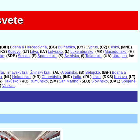
svete
svete
(BiH)
Bosna a Hercegovina
,
(BG)
Bulharsko
,
(CY)
Cyprus
,
(CZ)
Česko
,
(MNE)
RKS)
Kosovo
,
(LT)
Litva
,
(LV)
Lotyšsko
,
(L)
Luxembursko
,
(MK)
Macedónsko
,
(H)
sko
,
(SRB)
Srbsko
,
(E)
Španielsko
,
(S)
Švédsko
,
(I)
Taliansko
,
(UA)
Ukrajina
;
Iné
raj
,
Trnavský kraj
,
Žilinský kraj
,
(AL)
Albánsko
,
(B)
Belgicko
,
(BiH)
Bosna a
o
,
(NL)
Holandsko
,
(HR)
Chorvátsko
,
(IND)
India
,
(IRL)
Írsko
,
(RKS)
Kosovo
,
(LT)
A)
Rakúsko
,
(RO)
Rumunsko
,
(SM)
San Marino
,
(SLO)
Slovinsko
,
(UAE)
Spojené
)
Vatikán
.