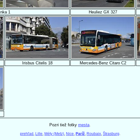
linka 1
Heuliez GX 327
Irisbus Citelis 18
Mercedes-Benz Citaro C2
Pozri tiež fotky
mesta
.
prehľad
,
Lille
,
Méty (Metz)
,
Nice
,
Paríž
,
Roubaix
,
Štrasburg
.