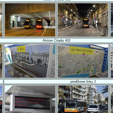
Alstom Citadis 402
predĺženie linky 2