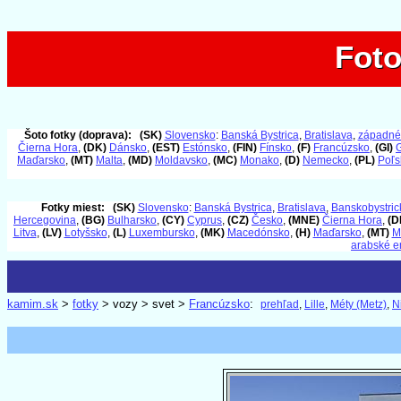
Foto
Foto
Šoto fotky (doprava):
(SK)
Slovensko
:
Banská Bystrica
,
Bratislava
,
západné
Čierna Hora
,
(DK)
Dánsko
,
(EST)
Estónsko
,
(FIN)
Fínsko
,
(F)
Francúzsko
,
(GI)
G
Maďarsko
,
(MT)
Malta
,
(MD)
Moldavsko
,
(MC)
Monako
,
(D)
Nemecko
,
(PL)
Poľs
Fotky miest:
(SK)
Slovensko
:
Banská Bystrica
,
Bratislava
,
Banskobystrick
Hercegovina
,
(BG)
Bulharsko
,
(CY)
Cyprus
,
(CZ)
Česko
,
(MNE)
Čierna Hora
,
(D
Litva
,
(LV)
Lotyšsko
,
(L)
Luxembursko
,
(MK)
Macedónsko
,
(H)
Maďarsko
,
(MT)
M
arabské e
kamim.sk
>
fotky
> vozy > svet >
Francúzsko
:
prehľad
,
Lille
,
Méty (Metz)
,
N