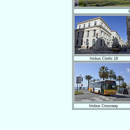
Irisbus Citelis 18
Irisbus Crossway