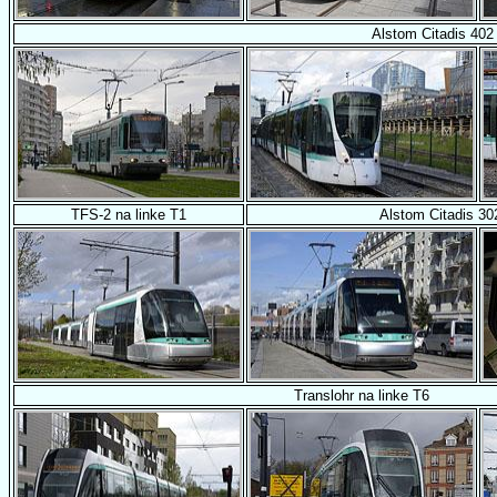
Alstom Citadis 402
TFS-2 na linke T1
Alstom Citadis 30
Translohr na linke T6