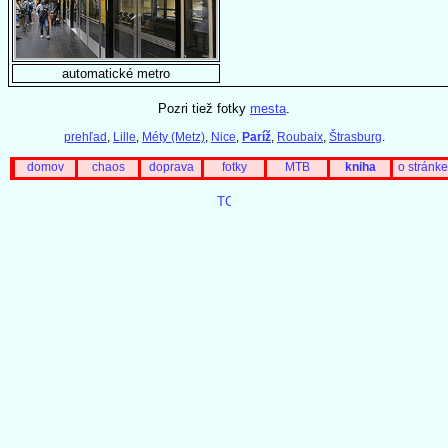
automatické metro
Pozri tiež fotky
mesta
.
prehľad
,
Lille
,
Méty (Metz)
,
Nice
,
Paríž
,
Roubaix
,
Štrasburg
.
domov
chaos
doprava
fotky
MTB
kniha
o stránke