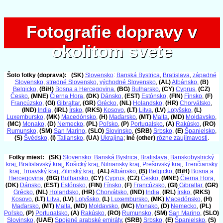
Fotografie dopravy v
Fotografie dopravy v
okolitom svete
okolitom svete
Šoto fotky (doprava):
(SK)
Slovensko
:
Banská Bystrica
,
Bratislava
,
západné
Slovensko
,
stredné Slovensko
,
východné Slovensko
,
(AL)
Albánsko
,
(B)
Belgicko
,
(BiH)
Bosna a Hercegovina
,
(BG)
Bulharsko
,
(CY)
Cyprus
,
(CZ)
Česko
,
(MNE)
Čierna Hora
,
(DK)
Dánsko
,
(EST)
Estónsko
,
(FIN)
Fínsko
,
(F)
Francúzsko
,
(GI)
Gibraltar
,
(GR)
Grécko
,
(NL)
Holandsko
,
(HR)
Chorvátsko
,
(IND)
India
,
(IRL)
Írsko
,
(RKS)
Kosovo
,
(LT)
Litva
,
(LV)
Lotyšsko
,
(L)
Luxembursko
,
(MK)
Macedónsko
,
(H)
Maďarsko
,
(MT)
Malta
,
(MD)
Moldavsko
,
(MC)
Monako
,
(D)
Nemecko
,
(PL)
Poľsko
,
(P)
Portugalsko
,
(A)
Rakúsko
,
(RO)
Rumunsko
,
(SM)
San Marino
,
(SLO)
Slovinsko
,
(SRB)
Srbsko
,
(E)
Španielsko
,
(S)
Švédsko
,
(I)
Taliansko
,
(UA)
Ukrajina
;
Iné (other)
rôzne zaujímavosti
.
Fotky miest:
(SK)
Slovensko
:
Banská Bystrica
,
Bratislava
,
Banskobystrický
kraj
,
Bratislavský kraj
,
Košický kraj
,
Nitriansky kraj
,
Prešovský kraj
,
Trenčiansky
kraj
,
Trnavský kraj
,
Žilinský kraj
,
(AL)
Albánsko
,
(B)
Belgicko
,
(BiH)
Bosna a
Hercegovina
,
(BG)
Bulharsko
,
(CY)
Cyprus
,
(CZ)
Česko
,
(MNE)
Čierna Hora
,
(DK)
Dánsko
,
(EST)
Estónsko
,
(FIN)
Fínsko
,
(F)
Francúzsko
,
(GI)
Gibraltar
,
(GR)
Grécko
,
(NL)
Holandsko
,
(HR)
Chorvátsko
,
(IND)
India
,
(IRL)
Írsko
,
(RKS)
Kosovo
,
(LT)
Litva
,
(LV)
Lotyšsko
,
(L)
Luxembursko
,
(MK)
Macedónsko
,
(H)
Maďarsko
,
(MT)
Malta
,
(MD)
Moldavsko
,
(MC)
Monako
,
(D)
Nemecko
,
(PL)
Poľsko
,
(P)
Portugalsko
,
(A)
Rakúsko
,
(RO)
Rumunsko
,
(SM)
San Marino
,
(SLO)
Slovinsko
,
(UAE)
Spojené arabské emiráty
,
(SRB)
Srbsko
,
(E)
Španielsko
,
(S)