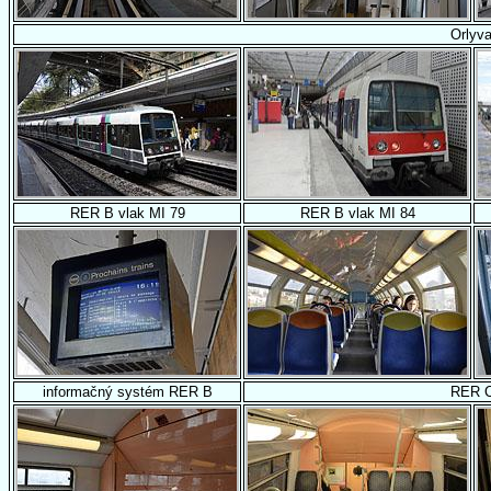
Orlyva
RER B vlak MI 79
RER B vlak MI 84
informačný systém RER B
RER 