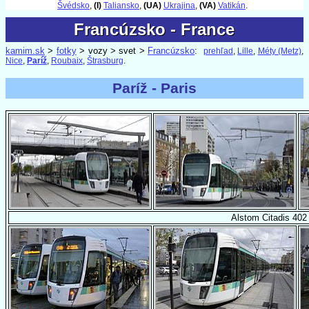
Švédsko
,
(I)
Taliansko
,
(UA)
Ukrajina
,
(VA)
Vatikán
.
Francúzsko - France
Francúzsko - France
kamim.sk
>
fotky
> vozy > svet >
Francúzsko
:
prehľad
,
Lille
,
Méty (Metz)
,
Nice
,
Paríž
,
Roubaix
,
Štrasburg
.
Paríž - Paris
Alstom Citadis 402