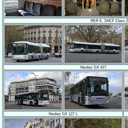
RER E, SNCF Class Z
Heuliez GX 427
Heuliez GX 127 L