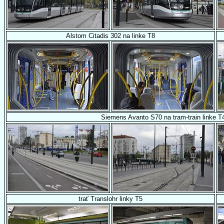
Alstom Citadis 302 na linke T8
Siemens Avanto S70 na tram-train linke T
trať Translohr linky T5