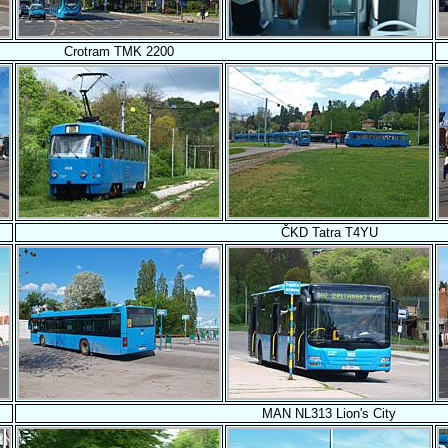
Crotram TMK 2200
ČKD Tatra T4YU
MAN NL313 Lion's City