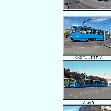
ČKD Tatra KT4YU
Citaro G