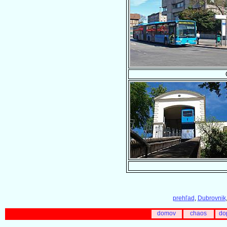
prehľad
,
Dubrovnik
domov
chaos
do