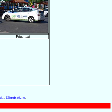
Prius taxi
dar
,
Záhreb
,
rôzne
.