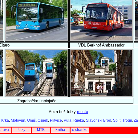
Citaro
VDL Berkhof Ambassador
Zagrebačka uspinjača
Pozri tiež fotky
mesta
.
,
Krka
,
Motovun
,
Omiš
,
Osijek
,
Plitvice
,
Pula
,
Rijeka
,
Slavonski Brod
,
Split
,
Trogir
,
Za
prava
fotky
MTB
kniha
o stránke