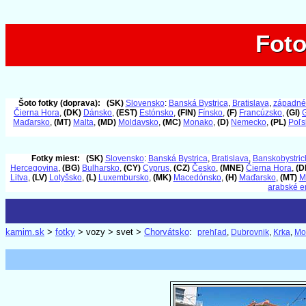
Foto
Foto
Šoto fotky (doprava):
(SK)
Slovensko
:
Banská Bystrica
,
Bratislava
,
západné
Čierna Hora
,
(DK)
Dánsko
,
(EST)
Estónsko
,
(FIN)
Fínsko
,
(F)
Francúzsko
,
(GI)
G
Maďarsko
,
(MT)
Malta
,
(MD)
Moldavsko
,
(MC)
Monako
,
(D)
Nemecko
,
(PL)
Poľs
Fotky miest:
(SK)
Slovensko
:
Banská Bystrica
,
Bratislava
,
Banskobystrick
Hercegovina
,
(BG)
Bulharsko
,
(CY)
Cyprus
,
(CZ)
Česko
,
(MNE)
Čierna Hora
,
(D
Litva
,
(LV)
Lotyšsko
,
(L)
Luxembursko
,
(MK)
Macedónsko
,
(H)
Maďarsko
,
(MT)
M
arabské e
kamim.sk
>
fotky
> vozy > svet >
Chorvátsko
:
prehľad
,
Dubrovnik
,
Krka
,
Mo