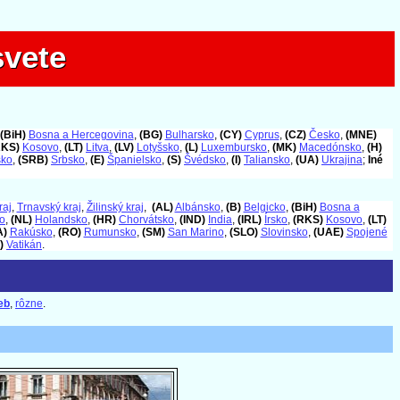
svete
svete
(BiH)
Bosna a Hercegovina
,
(BG)
Bulharsko
,
(CY)
Cyprus
,
(CZ)
Česko
,
(MNE)
RKS)
Kosovo
,
(LT)
Litva
,
(LV)
Lotyšsko
,
(L)
Luxembursko
,
(MK)
Macedónsko
,
(H)
sko
,
(SRB)
Srbsko
,
(E)
Španielsko
,
(S)
Švédsko
,
(I)
Taliansko
,
(UA)
Ukrajina
;
Iné
raj
,
Trnavský kraj
,
Žilinský kraj
,
(AL)
Albánsko
,
(B)
Belgicko
,
(BiH)
Bosna a
o
,
(NL)
Holandsko
,
(HR)
Chorvátsko
,
(IND)
India
,
(IRL)
Írsko
,
(RKS)
Kosovo
,
(LT)
A)
Rakúsko
,
(RO)
Rumunsko
,
(SM)
San Marino
,
(SLO)
Slovinsko
,
(UAE)
Spojené
)
Vatikán
.
eb
,
rôzne
.