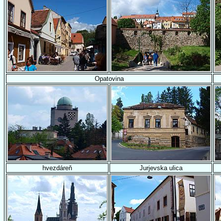
Opatovina
hvezdáreň
Jurjevska ulica