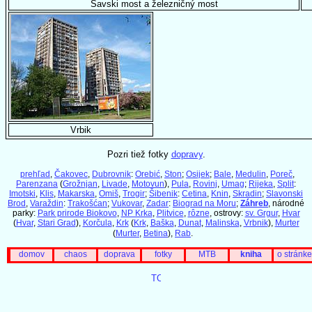
Savski most a železničný most
Vrbik
Pozri tiež fotky
dopravy
.
prehľad
,
Čakovec
,
Dubrovnik
:
Orebić
,
Ston
;
Osijek
;
Bale
,
Medulin
,
Poreč
,
Parenzana
(
Grožnjan
,
Livade
,
Motovun
),
Pula
,
Rovinj
,
Umag
;
Rijeka
,
Split
:
Imotski
,
Klis
,
Makarska
,
Omiš
,
Trogir
;
Šibenik
:
Cetina
,
Knin
,
Skradin
;
Slavonski
Brod
,
Varaždin
:
Trakošćan
;
Vukovar
,
Zadar
:
Biograd na Moru
;
Záhreb
, národné
parky:
Park prirode Biokovo
,
NP Krka
,
Plitvice
,
rôzne
, ostrovy:
sv. Grgur
,
Hvar
(
Hvar
,
Stari Grad
),
Korčula
,
Krk
(
Krk
,
Baška
,
Dunat
,
Malinska
,
Vrbnik
),
Murter
(
Murter
,
Betina
),
Rab
.
domov
chaos
doprava
fotky
MTB
kniha
o stránke