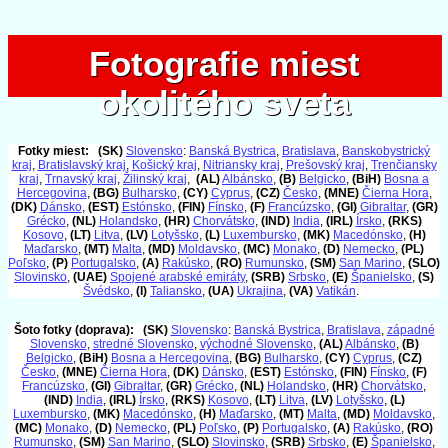
Fotografie miest
Fotografie miest
okolitého sveta
okolitého sveta
Fotky miest:
(SK)
Slovensko
:
Banská Bystrica
,
Bratislava
,
Banskobystrický
kraj
,
Bratislavský kraj
,
Košický kraj
,
Nitriansky kraj
,
Prešovský kraj
,
Trenčiansky
kraj
,
Trnavský kraj
,
Žilinský kraj
,
(AL)
Albánsko
,
(B)
Belgicko
,
(BiH)
Bosna a
Hercegovina
,
(BG)
Bulharsko
,
(CY)
Cyprus
,
(CZ)
Česko
,
(MNE)
Čierna Hora
,
(DK)
Dánsko
,
(EST)
Estónsko
,
(FIN)
Fínsko
,
(F)
Francúzsko
,
(GI)
Gibraltar
,
(GR)
Grécko
,
(NL)
Holandsko
,
(HR)
Chorvátsko
,
(IND)
India
,
(IRL)
Írsko
,
(RKS)
Kosovo
,
(LT)
Litva
,
(LV)
Lotyšsko
,
(L)
Luxembursko
,
(MK)
Macedónsko
,
(H)
Maďarsko
,
(MT)
Malta
,
(MD)
Moldavsko
,
(MC)
Monako
,
(D)
Nemecko
,
(PL)
Poľsko
,
(P)
Portugalsko
,
(A)
Rakúsko
,
(RO)
Rumunsko
,
(SM)
San Marino
,
(SLO)
Slovinsko
,
(UAE)
Spojené arabské emiráty
,
(SRB)
Srbsko
,
(E)
Španielsko
,
(S)
Švédsko
,
(I)
Taliansko
,
(UA)
Ukrajina
,
(VA)
Vatikán
.
Šoto fotky (doprava):
(SK)
Slovensko
:
Banská Bystrica
,
Bratislava
,
západné
Slovensko
,
stredné Slovensko
,
východné Slovensko
,
(AL)
Albánsko
,
(B)
Belgicko
,
(BiH)
Bosna a Hercegovina
,
(BG)
Bulharsko
,
(CY)
Cyprus
,
(CZ)
Česko
,
(MNE)
Čierna Hora
,
(DK)
Dánsko
,
(EST)
Estónsko
,
(FIN)
Fínsko
,
(F)
Francúzsko
,
(GI)
Gibraltar
,
(GR)
Grécko
,
(NL)
Holandsko
,
(HR)
Chorvátsko
,
(IND)
India
,
(IRL)
Írsko
,
(RKS)
Kosovo
,
(LT)
Litva
,
(LV)
Lotyšsko
,
(L)
Luxembursko
,
(MK)
Macedónsko
,
(H)
Maďarsko
,
(MT)
Malta
,
(MD)
Moldavsko
,
(MC)
Monako
,
(D)
Nemecko
,
(PL)
Poľsko
,
(P)
Portugalsko
,
(A)
Rakúsko
,
(RO)
Rumunsko
,
(SM)
San Marino
,
(SLO)
Slovinsko
,
(SRB)
Srbsko
,
(E)
Španielsko
,