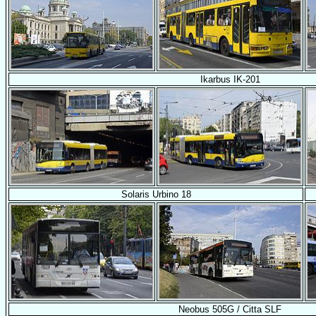
Ikarbus IK-201
Solaris Urbino 18
Neobus 505G / Citta SLF