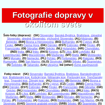
Fotografie dopravy v
Fotografie dopravy v
okolitom svete
okolitom svete
Šoto fotky (doprava):
(SK)
Slovensko
:
Banská Bystrica
,
Bratislava
,
západné
Slovensko
,
stredné Slovensko
,
východné Slovensko
,
(AL)
Albánsko
,
(B)
Belgicko
,
(BiH)
Bosna a Hercegovina
,
(BG)
Bulharsko
,
(CY)
Cyprus
,
(CZ)
Česko
,
(MNE)
Čierna Hora
,
(DK)
Dánsko
,
(EST)
Estónsko
,
(FIN)
Fínsko
,
(F)
Francúzsko
,
(GI)
Gibraltar
,
(GR)
Grécko
,
(NL)
Holandsko
,
(HR)
Chorvátsko
,
(IND)
India
,
(IRL)
Írsko
,
(RKS)
Kosovo
,
(LT)
Litva
,
(LV)
Lotyšsko
,
(L)
Luxembursko
,
(MK)
Macedónsko
,
(H)
Maďarsko
,
(MT)
Malta
,
(MD)
Moldavsko
,
(MC)
Monako
,
(D)
Nemecko
,
(PL)
Poľsko
,
(P)
Portugalsko
,
(A)
Rakúsko
,
(RO)
Rumunsko
,
(SM)
San Marino
,
(SLO)
Slovinsko
,
(SRB)
Srbsko
,
(E)
Španielsko
,
(S)
Švédsko
,
(I)
Taliansko
,
(UA)
Ukrajina
;
Iné (other)
rôzne zaujímavosti
.
Fotky miest:
(SK)
Slovensko
:
Banská Bystrica
,
Bratislava
,
Banskobystrický
kraj
,
Bratislavský kraj
,
Košický kraj
,
Nitriansky kraj
,
Prešovský kraj
,
Trenčiansky
kraj
,
Trnavský kraj
,
Žilinský kraj
,
(AL)
Albánsko
,
(B)
Belgicko
,
(BiH)
Bosna a
Hercegovina
,
(BG)
Bulharsko
,
(CY)
Cyprus
,
(CZ)
Česko
,
(MNE)
Čierna Hora
,
(DK)
Dánsko
,
(EST)
Estónsko
,
(FIN)
Fínsko
,
(F)
Francúzsko
,
(GI)
Gibraltar
,
(GR)
Grécko
,
(NL)
Holandsko
,
(HR)
Chorvátsko
,
(IND)
India
,
(IRL)
Írsko
,
(RKS)
Kosovo
,
(LT)
Litva
,
(LV)
Lotyšsko
,
(L)
Luxembursko
,
(MK)
Macedónsko
,
(H)
Maďarsko
,
(MT)
Malta
,
(MD)
Moldavsko
,
(MC)
Monako
,
(D)
Nemecko
,
(PL)
Poľsko
,
(P)
Portugalsko
,
(A)
Rakúsko
,
(RO)
Rumunsko
,
(SM)
San Marino
,
(SLO)
Slovinsko
,
(UAE)
Spojené arabské emiráty
,
(SRB)
Srbsko
,
(E)
Španielsko
,
(S)