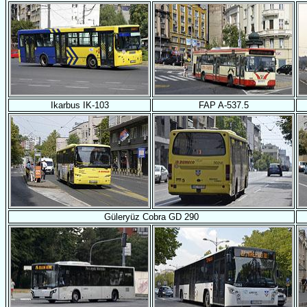
Ikarbus IK-103
FAP A-537.5
Güleryüz Cobra GD 290