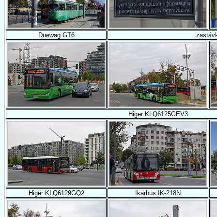
Duewag GT6
zastáv
Higer KLQ6125GEV3
Higer KLQ6129GQ2
Ikarbus IK-218N