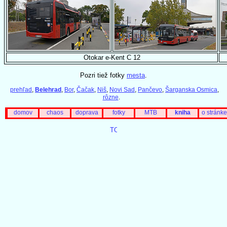
Otokar e-Kent C 12
Pozri tiež fotky
mesta
.
prehľad
,
Belehrad
,
Bor
,
Čačak
,
Niš
,
Novi Sad
,
Pančevo
,
Šarganska Osmica
,
rôzne
.
domov
chaos
doprava
fotky
MTB
kniha
o stránke