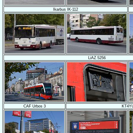
Ikarbus IK-112
LiAZ 5256
CAF Urbos 3
KT4Y