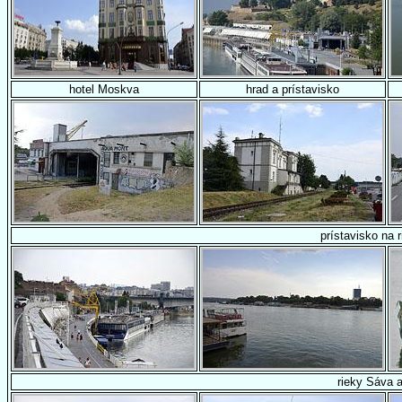
hotel Moskva
hrad a prístavisko
prístavisko na 
rieky Sáva 