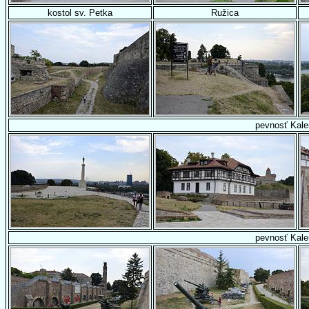
kostol sv. Petka
Ružica
pevnosť Kal
pevnosť Kal