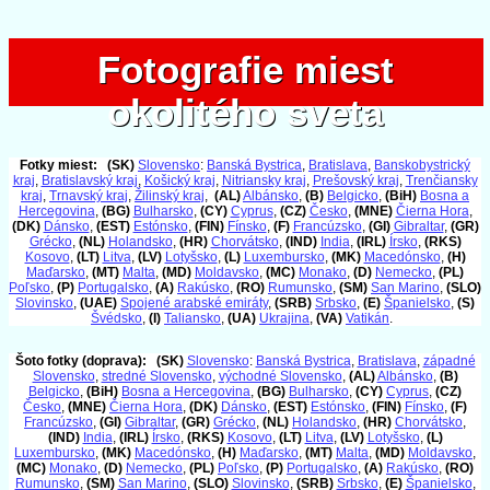
Fotografie miest
Fotografie miest
okolitého sveta
okolitého sveta
Fotky miest:
(SK)
Slovensko
:
Banská Bystrica
,
Bratislava
,
Banskobystrický
kraj
,
Bratislavský kraj
,
Košický kraj
,
Nitriansky kraj
,
Prešovský kraj
,
Trenčiansky
kraj
,
Trnavský kraj
,
Žilinský kraj
,
(AL)
Albánsko
,
(B)
Belgicko
,
(BiH)
Bosna a
Hercegovina
,
(BG)
Bulharsko
,
(CY)
Cyprus
,
(CZ)
Česko
,
(MNE)
Čierna Hora
,
(DK)
Dánsko
,
(EST)
Estónsko
,
(FIN)
Fínsko
,
(F)
Francúzsko
,
(GI)
Gibraltar
,
(GR)
Grécko
,
(NL)
Holandsko
,
(HR)
Chorvátsko
,
(IND)
India
,
(IRL)
Írsko
,
(RKS)
Kosovo
,
(LT)
Litva
,
(LV)
Lotyšsko
,
(L)
Luxembursko
,
(MK)
Macedónsko
,
(H)
Maďarsko
,
(MT)
Malta
,
(MD)
Moldavsko
,
(MC)
Monako
,
(D)
Nemecko
,
(PL)
Poľsko
,
(P)
Portugalsko
,
(A)
Rakúsko
,
(RO)
Rumunsko
,
(SM)
San Marino
,
(SLO)
Slovinsko
,
(UAE)
Spojené arabské emiráty
,
(SRB)
Srbsko
,
(E)
Španielsko
,
(S)
Švédsko
,
(I)
Taliansko
,
(UA)
Ukrajina
,
(VA)
Vatikán
.
Šoto fotky (doprava):
(SK)
Slovensko
:
Banská Bystrica
,
Bratislava
,
západné
Slovensko
,
stredné Slovensko
,
východné Slovensko
,
(AL)
Albánsko
,
(B)
Belgicko
,
(BiH)
Bosna a Hercegovina
,
(BG)
Bulharsko
,
(CY)
Cyprus
,
(CZ)
Česko
,
(MNE)
Čierna Hora
,
(DK)
Dánsko
,
(EST)
Estónsko
,
(FIN)
Fínsko
,
(F)
Francúzsko
,
(GI)
Gibraltar
,
(GR)
Grécko
,
(NL)
Holandsko
,
(HR)
Chorvátsko
,
(IND)
India
,
(IRL)
Írsko
,
(RKS)
Kosovo
,
(LT)
Litva
,
(LV)
Lotyšsko
,
(L)
Luxembursko
,
(MK)
Macedónsko
,
(H)
Maďarsko
,
(MT)
Malta
,
(MD)
Moldavsko
,
(MC)
Monako
,
(D)
Nemecko
,
(PL)
Poľsko
,
(P)
Portugalsko
,
(A)
Rakúsko
,
(RO)
Rumunsko
,
(SM)
San Marino
,
(SLO)
Slovinsko
,
(SRB)
Srbsko
,
(E)
Španielsko
,