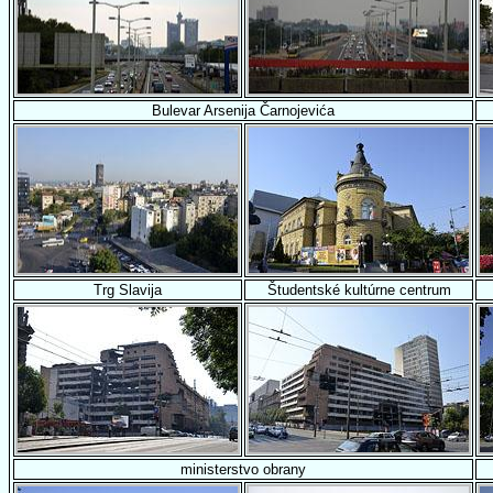
Bulevar Arsenija Čarnojevića
Trg Slavija
Študentské kultúrne centrum
ministerstvo obrany