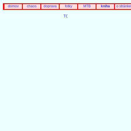
domov
chaos
doprava
fotky
MTB
kniha
o stránke