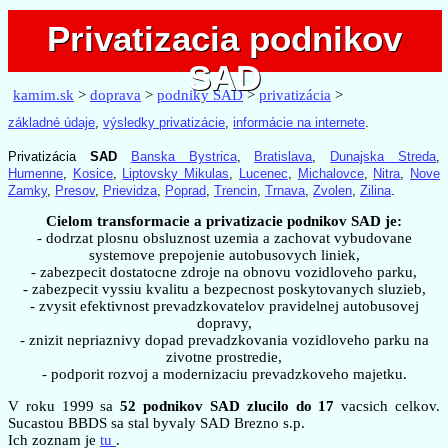
Privatizacia podnikov
Privatizacia podnikov
SAD
SAD
kamim.sk
>
doprava
>
podniky SAD
>
privatizácia
>
základné údaje
,
výsledky privatizácie
,
informácie na internete
.
Privatizácia
SAD
Banska Bystrica
,
Bratislava
,
Dunajska Streda
,
Humenne
,
Kosice
,
Liptovsky Mikulas
,
Lucenec
,
Michalovce
,
Nitra
,
Nove
Zamky
,
Presov
,
Prievidza
,
Poprad
,
Trencin
,
Trnava
,
Zvolen
,
Zilina
.
Cielom transformacie a privatizacie podnikov SAD je:
- dodrzat plosnu obsluznost uzemia a zachovat vybudovane
systemove prepojenie autobusovych liniek,
- zabezpecit dostatocne zdroje na obnovu vozidloveho parku,
- zabezpecit vyssiu kvalitu a bezpecnost poskytovanych sluzieb,
- zvysit efektivnost prevadzkovatelov pravidelnej autobusovej
dopravy,
- znizit nepriaznivy dopad prevadzkovania vozidloveho parku na
zivotne prostredie,
- podporit rozvoj a modernizaciu prevadzkoveho majetku.
V roku 1999 sa
52 podnikov SAD zlucilo do 17
vacsich celkov.
Sucastou BBDS sa stal byvaly SAD Brezno s.p.
Ich zoznam je
tu
.