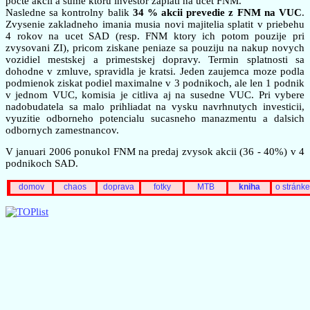
pocte akcii a sume ktoru investor zaplati na ucet FNM.
Nasledne sa kontrolny balik
34 % akcii prevedie z FNM na VUC
.
Zvysenie zakladneho imania musia novi majitelia splatit v priebehu
4 rokov na ucet SAD (resp. FNM ktory ich potom pouzije pri
zvysovani ZI), pricom ziskane peniaze sa pouziju na nakup novych
vozidiel mestskej a primestskej dopravy. Termin splatnosti sa
dohodne v zmluve, spravidla je kratsi. Jeden zaujemca moze podla
podmienok ziskat podiel maximalne v 3 podnikoch, ale len 1 podnik
v jednom VUC, komisia je citliva aj na susedne VUC. Pri vybere
nadobudatela sa malo prihliadat na vysku navrhnutych investicii,
vyuzitie odborneho potencialu sucasneho manazmentu a dalsich
odbornych zamestnancov.
V januari 2006 ponukol FNM na predaj zvysok akcii (36 - 40%) v 4
podnikoch SAD.
domov
chaos
doprava
fotky
MTB
kniha
o stránke