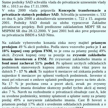
Statne podniky SAD schvalila vlada do privatizacie uznesenim vlady
SR c. 1013 zo dna 17.11.1999.
V roku 2000 vlada pripravila
Koncepciu transformacie a
privatizacie statnych podnikov SAD
. Schvalila ju uznesenim c. 532
zo dna 6. jula 2000 a aktualizovala uznesenim c. 722 z 15. augusta
2001. Podniky SAD dostali za ulohu vypracovat Zakladne
privatizacne projekty. Boli predlozene zakladatelom MDPT SR na
MSPNM SR dna 28.12.2000. V juni 2001 boli ako prve pripravene
na privatizaciu BBDS a SAD Nitra.
Na zaklade vyberoveho konania ziska novy majitel
priamym
predajom
49 % akcii podniku. Podla stavu vozoveho parku je
1 az
10% kupnej ceny prijem FNM
, to je cena za priamy predaj 49%
akcii. Zvysok kupnej ceny sa pouzije na
zvysenie zakladneho
imania investorom a FNM
. Pri zvysovani zakladneho imania si
fond musi zachovat 51% podiel
. Po splneni urcitych odkladacich
podmienok stanovenych kupnou zmluvou ziska vitaz pravo na
dalsich
7 - 17 % akcii
. To najskor 6 mesiacov od ziskania podielu a
najneskor 6 mesiacov po splneni vsetkych podmienok. Investor si
musi pri rokovani o zmluve uplatnit predkupne pravo na tieto akcie.
Na 17 % je pocitana cena a pocet akcii, avsak po zvyseny
zakladneho imania dosiahne skutocny podiel tychto akcii aj menej
ako 7 %. Navrh na rozhodnutie o privatizacii obsahuje cast A, kde
su uvedene podmienky, terminy splatnosti a splatne sumy za priamy
predaj 49% a navysenie zakladneho imania. Cast B hovori o
priamom predaji 17% akcii s uvedenim odkladacich podmienok a o