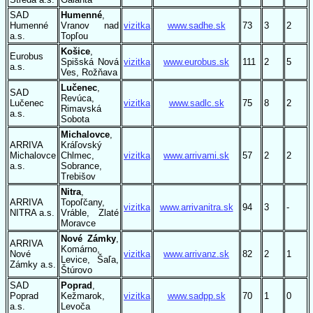
SAD
Humenné
,
Humenné
Vranov nad
vizitka
www.sadhe.sk
73
3
2
a.s.
Topľou
Košice
,
Eurobus
Spišská Nová
vizitka
www.eurobus.sk
111
2
5
a.s.
Ves, Rožňava
Lučenec
,
SAD
Revúca,
Lučenec
vizitka
www.sadlc.sk
75
8
2
Rimavská
a.s.
Sobota
Michalovce
,
ARRIVA
Kráľovský
Michalovce
Chlmec,
vizitka
www.arrivami.sk
57
2
2
a.s.
Sobrance,
Trebišov
Nitra
,
ARRIVA
Topoľčany,
vizitka
www.arrivanitra.sk
94
3
-
NITRA a.s.
Vráble, Zlaté
Moravce
Nové Zámky
,
ARRIVA
Komárno,
Nové
vizitka
www.arrivanz.sk
82
2
1
Levice, Šaľa,
Zámky a.s.
Štúrovo
SAD
Poprad
,
Poprad
Kežmarok,
vizitka
www.sadpp.sk
70
1
0
a.s.
Levoča