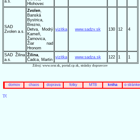
a.s.
Hlohovec
Zvolen
,
Banská
Bystrica,
Brezno,
SAD
Detva, Modrý
vizitka
www.sadzv.sk
130
12
4
Zvolen a.s.
Kameň,
Žarnovica,
Žiar nad
Hronom
SAD Žilina
Žilina
,
vizitka
www.sadza.sk
122
1
1
a.s.
Čadca, Martin
Zdroj: www.orsr.sk, portal.cp.sk, stránky dopravcov
domov
chaos
doprava
fotky
MTB
kniha
o stránke