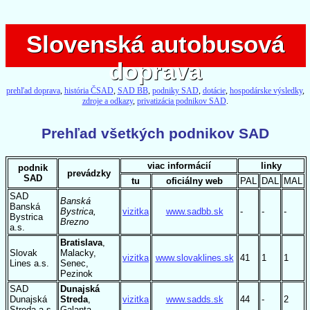
Slovenská autobusová
Slovenská autobusová
doprava
doprava
prehľad doprava
,
história ČSAD
,
SAD BB
,
podniky SAD
,
dotácie
,
hospodárske výsledky
,
zdroje a odkazy
,
privatizácia podnikov SAD
.
Prehľad všetkých podnikov SAD
viac informácií
linky
podnik
prevádzky
SAD
tu
oficiálny web
PAL
DAL
MAL
SAD
Banská
Banská
Bystrica,
vizitka
www.sadbb.sk
-
-
-
Bystrica
Brezno
a.s.
Bratislava
,
Slovak
Malacky,
vizitka
www.slovaklines.sk
41
1
1
Lines a.s.
Senec,
Pezinok
SAD
Dunajská
Dunajská
Streda
,
vizitka
www.sadds.sk
44
-
2
Streda a.s.
Galanta