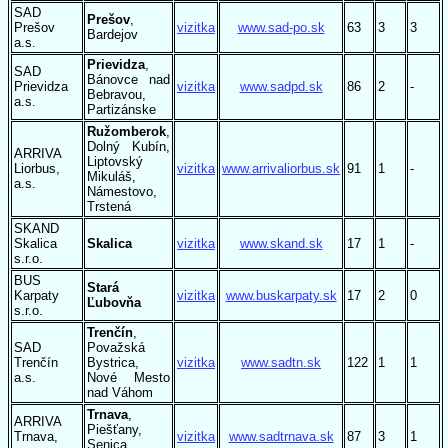
SAD
Prešov
,
Prešov
vizitka
www.sad-po.sk
63
3
3
Bardejov
a.s.
Prievidza
,
SAD
Bánovce nad
Prievidza
vizitka
www.sadpd.sk
86
2
-
Bebravou,
a.s.
Partizánske
Ružomberok
,
Dolný Kubín,
ARRIVA
Liptovský
Liorbus,
vizitka
www.arrivaliorbus.sk
91
1
-
Mikuláš,
a.s.
Námestovo,
Trstená
SKAND
Skalica
Skalica
vizitka
www.skand.sk
17
1
-
s.r.o.
BUS
Stará
Karpaty
vizitka
www.buskarpaty.sk
17
2
0
Ľubovňa
s.r.o.
Trenčín
,
SAD
Považská
Trenčín
Bystrica,
vizitka
www.sadtn.sk
122
1
1
a.s.
Nové Mesto
nad Váhom
Trnava
,
ARRIVA
Piešťany,
Trnava,
vizitka
www.sadtrnava.sk
87
3
1
Senica,