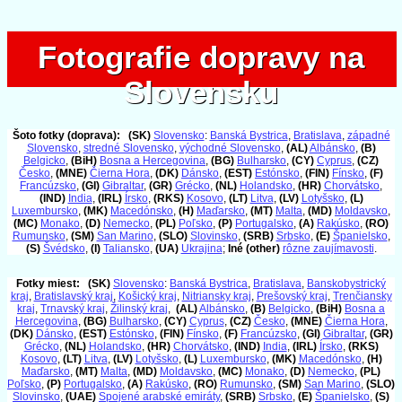
Fotografie dopravy na
Fotografie dopravy na
Slovensku
Slovensku
Šoto fotky (doprava):
(SK)
Slovensko
:
Banská Bystrica
,
Bratislava
,
západné
Slovensko
,
stredné Slovensko
,
východné Slovensko
,
(AL)
Albánsko
,
(B)
Belgicko
,
(BiH)
Bosna a Hercegovina
,
(BG)
Bulharsko
,
(CY)
Cyprus
,
(CZ)
Česko
,
(MNE)
Čierna Hora
,
(DK)
Dánsko
,
(EST)
Estónsko
,
(FIN)
Fínsko
,
(F)
Francúzsko
,
(GI)
Gibraltar
,
(GR)
Grécko
,
(NL)
Holandsko
,
(HR)
Chorvátsko
,
(IND)
India
,
(IRL)
Írsko
,
(RKS)
Kosovo
,
(LT)
Litva
,
(LV)
Lotyšsko
,
(L)
Luxembursko
,
(MK)
Macedónsko
,
(H)
Maďarsko
,
(MT)
Malta
,
(MD)
Moldavsko
,
(MC)
Monako
,
(D)
Nemecko
,
(PL)
Poľsko
,
(P)
Portugalsko
,
(A)
Rakúsko
,
(RO)
Rumunsko
,
(SM)
San Marino
,
(SLO)
Slovinsko
,
(SRB)
Srbsko
,
(E)
Španielsko
,
(S)
Švédsko
,
(I)
Taliansko
,
(UA)
Ukrajina
;
Iné (other)
rôzne zaujímavosti
.
Fotky miest:
(SK)
Slovensko
:
Banská Bystrica
,
Bratislava
,
Banskobystrický
kraj
,
Bratislavský kraj
,
Košický kraj
,
Nitriansky kraj
,
Prešovský kraj
,
Trenčiansky
kraj
,
Trnavský kraj
,
Žilinský kraj
,
(AL)
Albánsko
,
(B)
Belgicko
,
(BiH)
Bosna a
Hercegovina
,
(BG)
Bulharsko
,
(CY)
Cyprus
,
(CZ)
Česko
,
(MNE)
Čierna Hora
,
(DK)
Dánsko
,
(EST)
Estónsko
,
(FIN)
Fínsko
,
(F)
Francúzsko
,
(GI)
Gibraltar
,
(GR)
Grécko
,
(NL)
Holandsko
,
(HR)
Chorvátsko
,
(IND)
India
,
(IRL)
Írsko
,
(RKS)
Kosovo
,
(LT)
Litva
,
(LV)
Lotyšsko
,
(L)
Luxembursko
,
(MK)
Macedónsko
,
(H)
Maďarsko
,
(MT)
Malta
,
(MD)
Moldavsko
,
(MC)
Monako
,
(D)
Nemecko
,
(PL)
Poľsko
,
(P)
Portugalsko
,
(A)
Rakúsko
,
(RO)
Rumunsko
,
(SM)
San Marino
,
(SLO)
Slovinsko
,
(UAE)
Spojené arabské emiráty
,
(SRB)
Srbsko
,
(E)
Španielsko
,
(S)