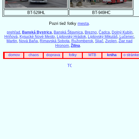
BT-529HL
BT-949HC
Pozri tiež fotky
mesta
.
prehľad
,
Banská Bystrica
,
Banská Štiavnica
,
Brezno
,
Čadca
,
Dolný Kubín
,
Hriňová
,
Kysucké Nové Mesto
,
Liptovský Hrádok
,
Liptovský Mikuláš
,
Lučenec
,
Martin
,
Nová Baňa
,
Rimavská Sobota
,
Ružomberok
,
Sliač
,
Zvolen
,
Žiar nad
Hronom
,
Žilina
.
domov
chaos
doprava
fotky
MTB
kniha
o stránke