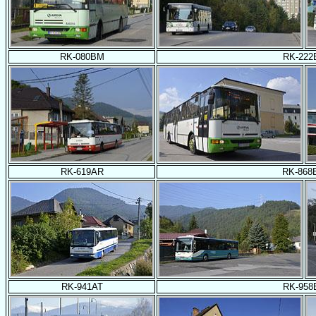
RK-080BM
RK-222
RK-619AR
RK-868
RK-941AT
RK-958