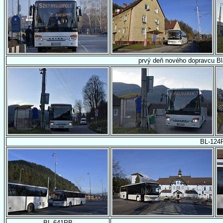
prvý deň nového dopravcu B
BL-124
BL-641PB