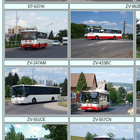
DT-637AI
ZV-062
ZV-247AM
ZV-415BC
ZV-551CE
ZV-557CN