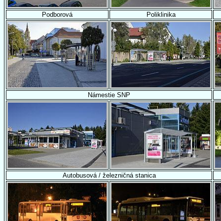
Podborová
Poliklinika
Námestie SNP
Autobusová / železničná stanica