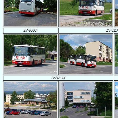
ZV-960CI
ZV-811
ZV-823AY