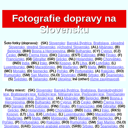
Fotografie dopravy na
Fotografie dopravy na
Slovensku
Slovensku
Šoto fotky (doprava):
(SK)
Slovensko
:
Banská Bystrica
,
Bratislava
,
západné
Slovensko
,
stredné Slovensko
,
východné Slovensko
,
(AL)
Albánsko
,
(B)
Belgicko
,
(BiH)
Bosna a Hercegovina
,
(BG)
Bulharsko
,
(CY)
Cyprus
,
(CZ)
Česko
,
(MNE)
Čierna Hora
,
(DK)
Dánsko
,
(EST)
Estónsko
,
(FIN)
Fínsko
,
(F)
Francúzsko
,
(GI)
Gibraltar
,
(GR)
Grécko
,
(NL)
Holandsko
,
(HR)
Chorvátsko
,
(IND)
India
,
(IRL)
Írsko
,
(RKS)
Kosovo
,
(LT)
Litva
,
(LV)
Lotyšsko
,
(L)
Luxembursko
,
(MK)
Macedónsko
,
(H)
Maďarsko
,
(MT)
Malta
,
(MD)
Moldavsko
,
(MC)
Monako
,
(D)
Nemecko
,
(PL)
Poľsko
,
(P)
Portugalsko
,
(A)
Rakúsko
,
(RO)
Rumunsko
,
(SM)
San Marino
,
(SLO)
Slovinsko
,
(SRB)
Srbsko
,
(E)
Španielsko
,
(S)
Švédsko
,
(I)
Taliansko
,
(UA)
Ukrajina
;
Iné (other)
rôzne zaujímavosti
.
Fotky miest:
(SK)
Slovensko
:
Banská Bystrica
,
Bratislava
,
Banskobystrický
kraj
,
Bratislavský kraj
,
Košický kraj
,
Nitriansky kraj
,
Prešovský kraj
,
Trenčiansky
kraj
,
Trnavský kraj
,
Žilinský kraj
,
(AL)
Albánsko
,
(B)
Belgicko
,
(BiH)
Bosna a
Hercegovina
,
(BG)
Bulharsko
,
(CY)
Cyprus
,
(CZ)
Česko
,
(MNE)
Čierna Hora
,
(DK)
Dánsko
,
(EST)
Estónsko
,
(FIN)
Fínsko
,
(F)
Francúzsko
,
(GI)
Gibraltar
,
(GR)
Grécko
,
(NL)
Holandsko
,
(HR)
Chorvátsko
,
(IND)
India
,
(IRL)
Írsko
,
(RKS)
Kosovo
,
(LT)
Litva
,
(LV)
Lotyšsko
,
(L)
Luxembursko
,
(MK)
Macedónsko
,
(H)
Maďarsko
,
(MT)
Malta
,
(MD)
Moldavsko
,
(MC)
Monako
,
(D)
Nemecko
,
(PL)
Poľsko
,
(P)
Portugalsko
,
(A)
Rakúsko
,
(RO)
Rumunsko
,
(SM)
San Marino
,
(SLO)
Slovinsko
,
(UAE)
Spojené arabské emiráty
,
(SRB)
Srbsko
,
(E)
Španielsko
,
(S)