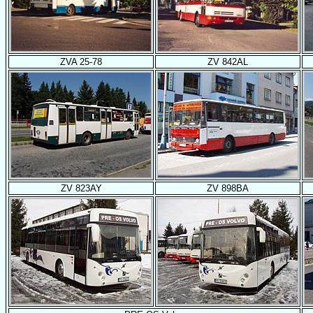
ZVA 25-78
ZV 842AL
ZV 823AY
ZV 898BA