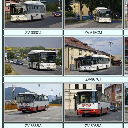
ZV-003CJ
ZV-615CM
ZV-967CI
ZV-868BA
ZV-898BA