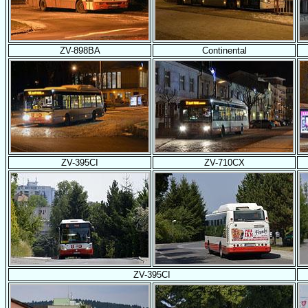
ZV-898BA
Continental
ZV-395CI
ZV-710CX
ZV-395CI