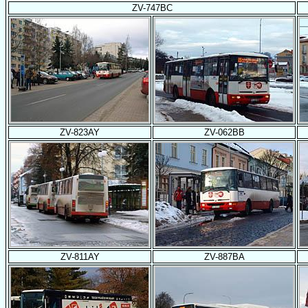
ZV-747BC
ZV-823AY
ZV-062BB
ZV-811AY
ZV-887BA