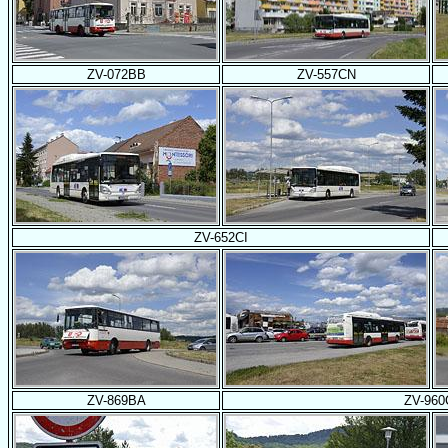
ZV-072BB
ZV-557CN
ZV-652CI
ZV-869BA
ZV-960