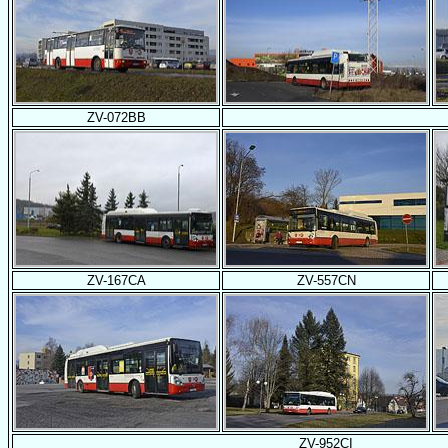
ZV-072BB
ZV-167CA
ZV-557CN
ZV-952CI