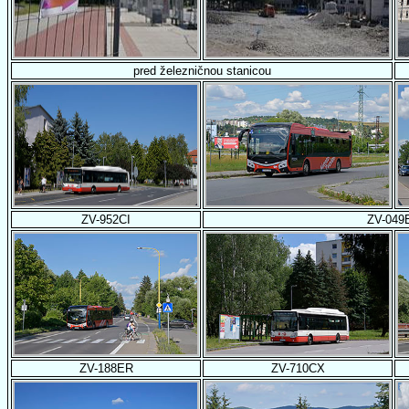
pred železničnou stanicou
ZV-952CI
ZV-049
ZV-188ER
ZV-710CX