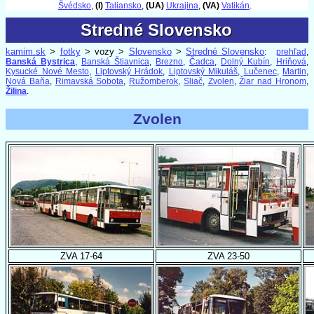
Švédsko
,
(I)
Taliansko
,
(UA)
Ukrajina
,
(VA)
Vatikán
.
Stredné Slovensko
Stredné Slovensko
kamim.sk
>
fotky
> vozy >
Slovensko
>
Stredné Slovensko
:
prehľad
,
Banská Bystrica
,
Banská Štiavnica
,
Brezno
,
Čadca
,
Dolný Kubín
,
Hriňová
,
Kysucké Nové Mesto
,
Liptovský Hrádok
,
Liptovský Mikuláš
,
Lučenec
,
Martin
,
Nová Baňa
,
Rimavská Sobota
,
Ružomberok
,
Sliač
,
Zvolen
,
Žiar nad Hronom
,
Žilina
.
Zvolen
ZVA 17-64
ZVA 23-50