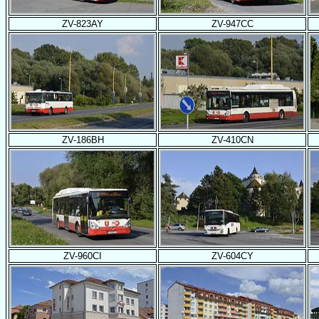
ZV-823AY
ZV-947CC
ZV-186BH
ZV-410CN
ZV-960CI
ZV-604CY