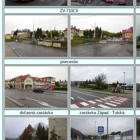
ZV-710CX
priecestie
dočasná zastávka
zastávka Západ - Tulská