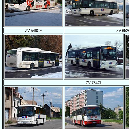
ZV-546CE
ZV-652
ZV-754CL