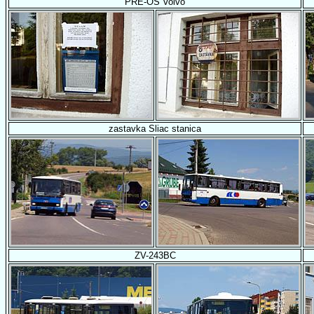
PRE-OS Volvo
zastavka Sliac stanica
ZV-243BC