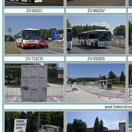
ZV-652CI
ZV-991DV
ZV-711CD
ZV-910DS
pred železnično