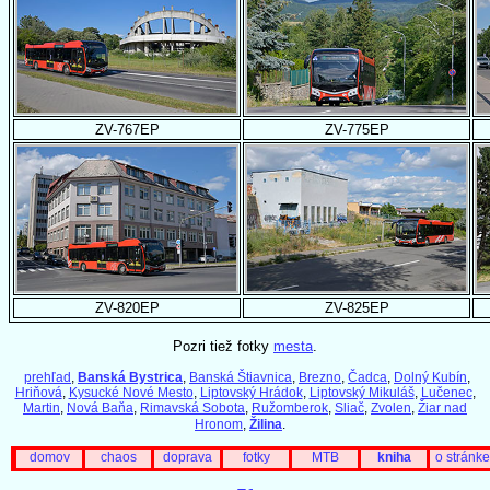
ZV-767EP
ZV-775EP
ZV-820EP
ZV-825EP
Pozri tiež fotky
mesta
.
prehľad
,
Banská Bystrica
,
Banská Štiavnica
,
Brezno
,
Čadca
,
Dolný Kubín
,
Hriňová
,
Kysucké Nové Mesto
,
Liptovský Hrádok
,
Liptovský Mikuláš
,
Lučenec
,
Martin
,
Nová Baňa
,
Rimavská Sobota
,
Ružomberok
,
Sliač
,
Zvolen
,
Žiar nad
Hronom
,
Žilina
.
domov
chaos
doprava
fotky
MTB
kniha
o stránke