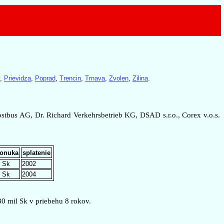
,
Prievidza
,
Poprad
,
Trencin
,
Trnava
,
Zvolen
,
Zilina
.
stbus AG, Dr. Richard Verkehrsbetrieb KG, DSAD s.r.o., Corex v.o.s.
ponuka
splatenie
. Sk
2002
. Sk
2004
0 mil Sk v priebehu 8 rokov.