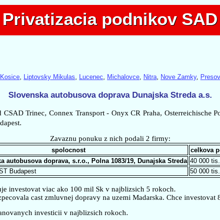
Privatizacia podnikov SAD
Privatizacia podnikov SAD
Kosice
,
Liptovsky Mikulas
,
Lucenec
,
Michalovce
,
Nitra
,
Nove Zamky
,
Presov
Slovenska autobusova doprava Dunajska Streda a.s.
ad CSAD Trinec, Connex Transport - Onyx CR Praha, Osterreichische Po
apest.
Zavaznu ponuku z nich podali 2 firmy:
spolocnost
celkova 
a autobusova doprava, s.r.o., Polna 1083/19, Dunajska Streda
40 000 tis
T Budapest
50 000 tis
investovat viac ako 100 mil Sk v najblizsich 5 rokoch.
zpecovala cast zmluvnej dopravy na uzemi Madarska. Chce investovat 8
novanych investicii v najblizsich rokoch.