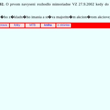
02.
O prvom navyseni rozhodlo mimoriadne VZ 27.9.2002 kedy do org
dn�ho z�kladn�ho imania a st�va majoritn�m akcion�rom akciovej
prava
fotky
MTB
kniha
o stránke