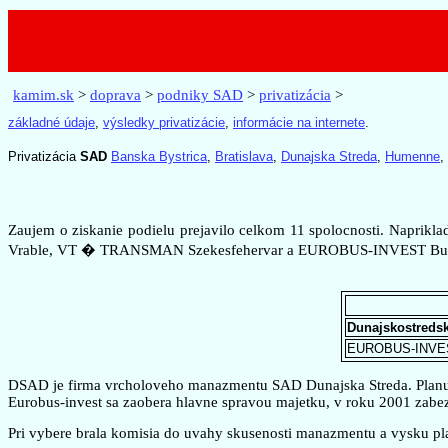
kamim.sk
>
doprava
>
podniky SAD
>
privatizácia
>
základné údaje
,
výsledky privatizácie
,
informácie na internete
.
Privatizácia
SAD
Banska Bystrica
,
Bratislava
,
Dunajska Streda
,
Humenne
,
Zaujem o ziskanie podielu prejavilo celkom 11 spolocnosti. Naprikl
Vrable, VT � TRANSMAN Szekesfehervar a EUROBUS-INVEST Bud
Dunajskostredsk
EUROBUS-INVES
DSAD je firma vrcholoveho manazmentu SAD Dunajska Streda. Planuje 
Eurobus-invest sa zaobera hlavne spravou majetku, v roku 2001 zabe
Pri vybere brala komisia do uvahy skusenosti manazmentu a vysku pla