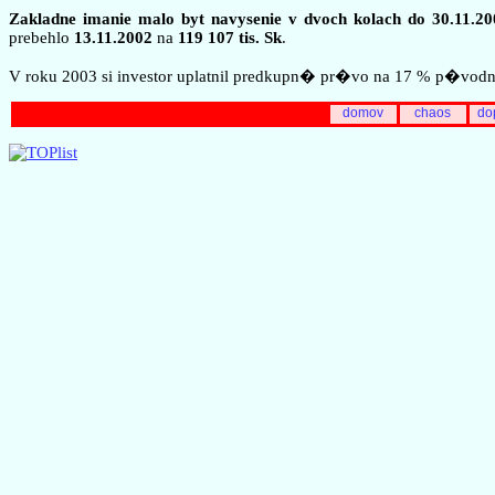
Zakladne imanie malo byt navysenie v dvoch kolach do 30.11.20
prebehlo
13.11.2002
na
119 107 tis. Sk
.
V roku 2003 si investor uplatnil predkupn� pr�vo na 17 % p�vo
domov
chaos
do