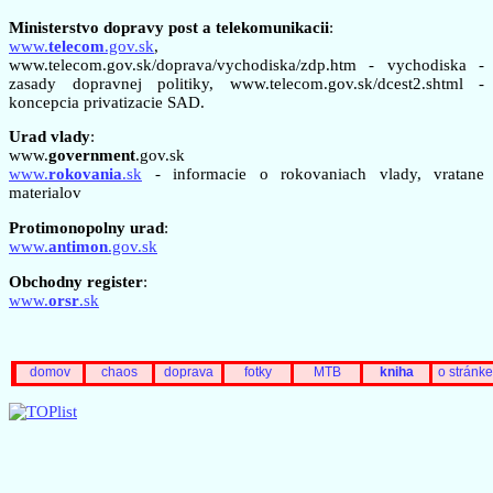
Ministerstvo dopravy post a telekomunikacii
:
www.
telecom
.gov.sk
,
www.telecom.gov.sk/doprava/vychodiska/zdp.htm - vychodiska -
zasady dopravnej politiky, www.telecom.gov.sk/dcest2.shtml -
koncepcia privatizacie SAD.
Urad vlady
:
www.
government
.gov.sk
www.
rokovania
.sk
- informacie o rokovaniach vlady, vratane
materialov
Protimonopolny urad
:
www.
antimon
.gov.sk
Obchodny register
:
www.
orsr
.sk
domov
chaos
doprava
fotky
MTB
kniha
o stránke