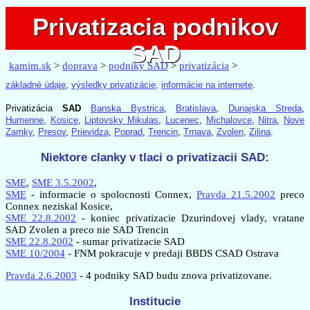
Privatizacia podnikov
Privatizacia podnikov
SAD
SAD
kamim.sk
>
doprava
>
podniky SAD
>
privatizácia
>
základné údaje
,
výsledky privatizácie
,
informácie na internete
.
Privatizácia
SAD
Banska Bystrica
,
Bratislava
,
Dunajska Streda
,
Humenne
,
Kosice
,
Liptovsky Mikulas
,
Lucenec
,
Michalovce
,
Nitra
,
Nove
Zamky
,
Presov
,
Prievidza
,
Poprad
,
Trencin
,
Trnava
,
Zvolen
,
Zilina
.
Niektore clanky v tlaci o privatizacii SAD:
SME
,
SME 3.5.2002
,
SME
- informacie o spolocnosti Connex,
Pravda 21.5.2002
preco
Connex neziskal Kosice,
SME 22.8.2002
- koniec privatizacie Dzurindovej vlady, vratane
SAD Zvolen a preco nie SAD Trencin
SME 22.8.2002
- sumar privatizacie SAD
SME 10/2004
- FNM pokracuje v predaji BBDS CSAD Ostrava
Pravda 2.6.2003
- 4 podniky SAD budu znova privatizovane.
Institucie