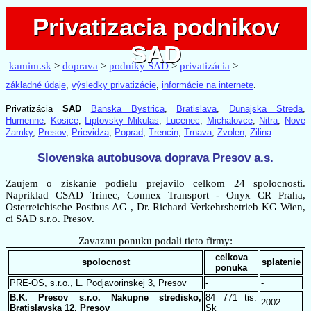
Privatizacia podnikov
Privatizacia podnikov
SAD
SAD
kamim.sk
>
doprava
>
podniky SAD
>
privatizácia
>
základné údaje
,
výsledky privatizácie
,
informácie na internete
.
Privatizácia
SAD
Banska Bystrica
,
Bratislava
,
Dunajska Streda
,
Humenne
,
Kosice
,
Liptovsky Mikulas
,
Lucenec
,
Michalovce
,
Nitra
,
Nove
Zamky
,
Presov
,
Prievidza
,
Poprad
,
Trencin
,
Trnava
,
Zvolen
,
Zilina
.
Slovenska autobusova doprava Presov a.s.
Zaujem o ziskanie podielu prejavilo celkom 24 spolocnosti.
Napriklad CSAD Trinec, Connex Transport - Onyx CR Praha,
Osterreichische Postbus AG , Dr. Richard Verkehrsbetrieb KG Wien,
ci SAD s.r.o. Presov.
Zavaznu ponuku podali tieto firmy:
celkova
spolocnost
splatenie
ponuka
PRE-OS, s.r.o., L. Podjavorinskej 3, Presov
-
-
B.K. Presov s.r.o. Nakupne stredisko,
84 771 tis.
2002
Bratislavska 12, Presov
Sk