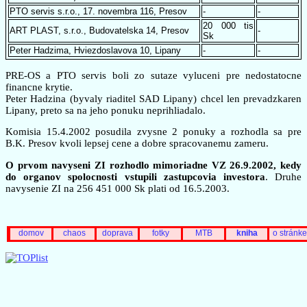
PTO servis s.r.o., 17. novembra 116, Presov
-
-
20 000 tis
ART PLAST, s.r.o., Budovatelska 14, Presov
-
Sk
Peter Hadzima, Hviezdoslavova 10, Lipany
-
-
PRE-OS a PTO servis boli zo sutaze vyluceni pre nedostatocne
financne krytie.
Peter Hadzina (byvaly riaditel SAD Lipany) chcel len prevadzkaren
Lipany, preto sa na jeho ponuku neprihliadalo.
Komisia 15.4.2002 posudila zvysne 2 ponuky a rozhodla sa pre
B.K. Presov kvoli lepsej cene a dobre spracovanemu zameru.
O prvom navyseni ZI rozhodlo mimoriadne VZ 26.9.2002, kedy
do organov spolocnosti vstupili zastupcovia investora
. Druhe
navysenie ZI na 256 451 000 Sk plati od 16.5.2003.
domov
chaos
doprava
fotky
MTB
kniha
o stránke