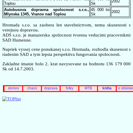
2002
Toplou
Sk
Autobusova dopravna spolocnost s.r.o.,
45 000 tis
2002
Mlynska 1345, Vranov nad Toplou
Sk
Hromada s.r.o. sa zaobera len stavebnictvom, nema skusenosti s
verejnou dopravou.
ADS s.r.o. je manazerska spolocnost tvorena veducimi pracovnikmi
SAD Humenne.
Napriek vyssej cene ponukanej s.r.o. Hromada, rozhodla skusenost s
riadenim SAD a tym lepsia perspektiva fungovania spolocnosti.
Zakladne imanie bolo 2. krat navysovane na hodnotu 136 179 000
Sk od 14.7.2003.
domov
chaos
doprava
fotky
MTB
kniha
o stránke