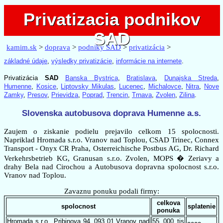
Privatizacia podnikov
Privatizacia podnikov
SAD
SAD
kamim.sk
>
doprava
>
podniky SAD
>
privatizácia
>
základné údaje
,
výsledky privatizácie
,
informácie na internete
.
Privatizácia
SAD
Banska Bystrica
,
Bratislava
,
Dunajska Streda
,
Humenne
,
Kosice
,
Liptovsky Mikulas
,
Lucenec
,
Michalovce
,
Nitra
,
Nove
Zamky
,
Presov
,
Prievidza
,
Poprad
,
Trencin
,
Trnava
,
Zvolen
,
Zilina
.
Slovenska autobusova doprava Humenne a.s.
Zaujem o ziskanie podielu prejavilo celkom 15 spolocnosti.
Napriklad Hromada s.r.o. Vranov nad Toplou, CSAD Trinec, Connex
Transport - Onyx CR Praha, Osterreichische Postbus AG, Dr. Richard
Verkehrsbetrieb KG, Granusan s.r.o. Zvolen, MOPS � Zeriavy a
drahy Bela nad Cirochou a Autobusova dopravna spolocnost s.r.o.
Vranov nad Toplou.
Zavaznu ponuku podali firmy:
celkova
spolocnost
splatenie
ponuka
Hromada s.r.o., Pribinova 94, 093 01 Vranov nad
55 000 tis