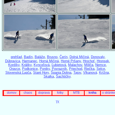
prehľad
,
Badín
,
Baláže
,
Brusno
,
Čerín
,
Dolná Mičiná
,
Donovaly
,
Dúbravica
,
Harmanec
,
Horná Mičiná
,
Horné Pršany
,
Hrochoť
,
Hronsek
,
Kordíky
,
Králiky
,
Kynceľová
,
Ľubietová
,
Malachov
,
Môlča
,
Nemce
,
Oravce
,
Podkonice
,
Poniky
,
Povrazník
,
Priechod
,
Riečka
,
Selce
,
Slovenská Ľupča
,
Staré Hory
,
Špania Dolina
,
Tajov
,
Vlkanová
.
Krížna
,
Skalka
,
Šachtičky
.
domov
chaos
doprava
fotky
MTB
kniha
o stránke