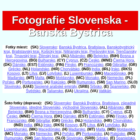
Fotografie Slovenska -
Fotografie Slovenska -
Banská Bystrica
Banská Bystrica
Fotky miest:
(SK)
Slovensko
:
Banská Bystrica
,
Bratislava
,
Banskobystrický
kraj
,
Bratislavský kraj
,
Košický kraj
,
Nitriansky kraj
,
Prešovský kraj
,
Trenčiansky
kraj
,
Trnavský kraj
,
Žilinský kraj
,
(AL)
Albánsko
,
(B)
Belgicko
,
(BiH)
Bosna a
Hercegovina
,
(BG)
Bulharsko
,
(CY)
Cyprus
,
(CZ)
Česko
,
(MNE)
Čierna Hora
,
(DK)
Dánsko
,
(EST)
Estónsko
,
(FIN)
Fínsko
,
(F)
Francúzsko
,
(GI)
Gibraltar
,
(GR)
Grécko
,
(NL)
Holandsko
,
(HR)
Chorvátsko
,
(IND)
India
,
(IRL)
Írsko
,
(RKS)
Kosovo
,
(LT)
Litva
,
(LV)
Lotyšsko
,
(L)
Luxembursko
,
(MK)
Macedónsko
,
(H)
Maďarsko
,
(MT)
Malta
,
(MD)
Moldavsko
,
(MC)
Monako
,
(D)
Nemecko
,
(PL)
Poľsko
,
(P)
Portugalsko
,
(A)
Rakúsko
,
(RO)
Rumunsko
,
(SM)
San Marino
,
(SLO)
Slovinsko
,
(UAE)
Spojené arabské emiráty
,
(SRB)
Srbsko
,
(E)
Španielsko
,
(S)
Švédsko
,
(I)
Taliansko
,
(UA)
Ukrajina
,
(VA)
Vatikán
.
Šoto fotky (doprava):
(SK)
Slovensko
:
Banská Bystrica
,
Bratislava
,
západné
Slovensko
,
stredné Slovensko
,
východné Slovensko
,
(AL)
Albánsko
,
(B)
Belgicko
,
(BiH)
Bosna a Hercegovina
,
(BG)
Bulharsko
,
(CY)
Cyprus
,
(CZ)
Česko
,
(MNE)
Čierna Hora
,
(DK)
Dánsko
,
(EST)
Estónsko
,
(FIN)
Fínsko
,
(F)
Francúzsko
,
(GI)
Gibraltar
,
(GR)
Grécko
,
(NL)
Holandsko
,
(HR)
Chorvátsko
,
(IND)
India
,
(IRL)
Írsko
,
(RKS)
Kosovo
,
(LT)
Litva
,
(LV)
Lotyšsko
,
(L)
Luxembursko
,
(MK)
Macedónsko
,
(H)
Maďarsko
,
(MT)
Malta
,
(MD)
Moldavsko
,
(MC)
Monako
,
(D)
Nemecko
,
(PL)
Poľsko
,
(P)
Portugalsko
,
(A)
Rakúsko
,
(RO)
Rumunsko
,
(SM)
San Marino
,
(SLO)
Slovinsko
,
(SRB)
Srbsko
,
(E)
Španielsko
,