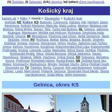
(S)
Švédsko
,
(I)
Taliansko
,
(UA)
Ukrajina
;
Iné (other)
rôzne zaujímavosti
.
Košický kraj
Košický kraj
kamim.sk
>
fotky
> mestá >
Slovensko
>
Košický kraj
:
prehľad
,
KE
:
Košice
,
KS
:
Bukovec
,
Čečejovce
,
Hačava
,
Háj
,
Herľany
,
Jasov
,
Kecerovce
,
Košický Klečenov
,
Malá Ida
,
Malá Lodina
,
Medzev
,
Moldava nad
Bodvou
,
Nižná Myšľa
,
Slanec
,
Štós
,
Turňa nad Bodvou
,
GL
:
Gelnica
,
Jaklovce
,
Kluknava
,
Margecany
,
Mníšek nad Hnilcom
,
Richnava
,
Smolnícka Huta
,
Smolník
,
Úhorná
,
MI
:
Michalovce
,
Pavlovce nad Uhom
,
Veľké Slemence
,
Staré
,
Strážske
,
Vinné
,
RV
:
Rožňava
,
Betliar
,
Bôrka
,
Brdárka
,
Brzotín
,
Dedinky
,
Dobšiná
,
Drnava
,
Gočovo
,
Henckovce
,
Hrhov
,
Hrušov
,
Jablonov nad Turňou
,
Jovice
,
Kečovo
,
Koceľovce
,
Kováčová
,
Krásnohorská Dlhá Lúka
,
Krásnohorské
Podhradie
,
Kružná
,
Lipovník
,
Lúčka
,
Markuška
,
Nižná Slaná
,
Ochtiná
,
Plešivec
,
Rožňavské Bystré
,
Silica
,
Silická Brezová
,
Silická Jablonica
,
Slavec
,
Slavošovce
,
Stratená
,
Štítnik
,
Vlachovo
,
Vyšná Slaná
,
SO
:
Sobrance
,
Beňatina
,
Inovce
,
Podhoroď
,
Remetské Hámre
,
Ruská Bystrá
,
SN
:
Spišská Nová Ves
,
Hnilec
,
Krompachy
,
Markušovce
,
Mlynky
,
Spišské Vlachy
,
Žehra
(
Spišský hrad
),
Slovenský raj
,
TV
:
Trebišov
,
Borša
,
Čelovce
,
Klin nad Bodrogom
,
Kráľovský
Chlmec
,
Leleš
,
Malý Horeš
,
Pribeník
,
Sečovce
,
Slovenské Nové Mesto
,
Streda
nad Bodrogom
,
Svätá Mária
,
Veľký Kamenec
.
Gelnica, okres KS