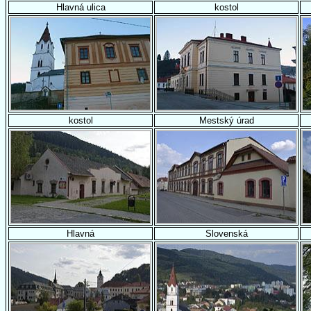
Hlavná ulica
kostol
kostol
Mestský úrad
Hlavná
Slovenská