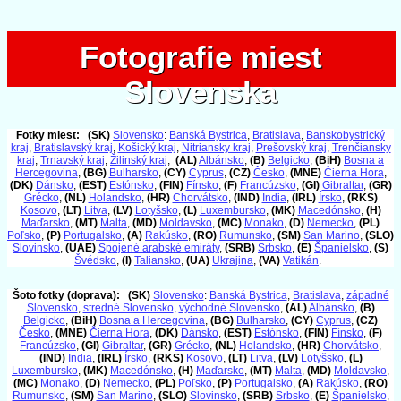
Fotografie miest
Fotografie miest
Slovenska
Slovenska
Fotky miest:
(SK)
Slovensko
:
Banská Bystrica
,
Bratislava
,
Banskobystrický
kraj
,
Bratislavský kraj
,
Košický kraj
,
Nitriansky kraj
,
Prešovský kraj
,
Trenčiansky
kraj
,
Trnavský kraj
,
Žilinský kraj
,
(AL)
Albánsko
,
(B)
Belgicko
,
(BiH)
Bosna a
Hercegovina
,
(BG)
Bulharsko
,
(CY)
Cyprus
,
(CZ)
Česko
,
(MNE)
Čierna Hora
,
(DK)
Dánsko
,
(EST)
Estónsko
,
(FIN)
Fínsko
,
(F)
Francúzsko
,
(GI)
Gibraltar
,
(GR)
Grécko
,
(NL)
Holandsko
,
(HR)
Chorvátsko
,
(IND)
India
,
(IRL)
Írsko
,
(RKS)
Kosovo
,
(LT)
Litva
,
(LV)
Lotyšsko
,
(L)
Luxembursko
,
(MK)
Macedónsko
,
(H)
Maďarsko
,
(MT)
Malta
,
(MD)
Moldavsko
,
(MC)
Monako
,
(D)
Nemecko
,
(PL)
Poľsko
,
(P)
Portugalsko
,
(A)
Rakúsko
,
(RO)
Rumunsko
,
(SM)
San Marino
,
(SLO)
Slovinsko
,
(UAE)
Spojené arabské emiráty
,
(SRB)
Srbsko
,
(E)
Španielsko
,
(S)
Švédsko
,
(I)
Taliansko
,
(UA)
Ukrajina
,
(VA)
Vatikán
.
Šoto fotky (doprava):
(SK)
Slovensko
:
Banská Bystrica
,
Bratislava
,
západné
Slovensko
,
stredné Slovensko
,
východné Slovensko
,
(AL)
Albánsko
,
(B)
Belgicko
,
(BiH)
Bosna a Hercegovina
,
(BG)
Bulharsko
,
(CY)
Cyprus
,
(CZ)
Česko
,
(MNE)
Čierna Hora
,
(DK)
Dánsko
,
(EST)
Estónsko
,
(FIN)
Fínsko
,
(F)
Francúzsko
,
(GI)
Gibraltar
,
(GR)
Grécko
,
(NL)
Holandsko
,
(HR)
Chorvátsko
,
(IND)
India
,
(IRL)
Írsko
,
(RKS)
Kosovo
,
(LT)
Litva
,
(LV)
Lotyšsko
,
(L)
Luxembursko
,
(MK)
Macedónsko
,
(H)
Maďarsko
,
(MT)
Malta
,
(MD)
Moldavsko
,
(MC)
Monako
,
(D)
Nemecko
,
(PL)
Poľsko
,
(P)
Portugalsko
,
(A)
Rakúsko
,
(RO)
Rumunsko
,
(SM)
San Marino
,
(SLO)
Slovinsko
,
(SRB)
Srbsko
,
(E)
Španielsko
,