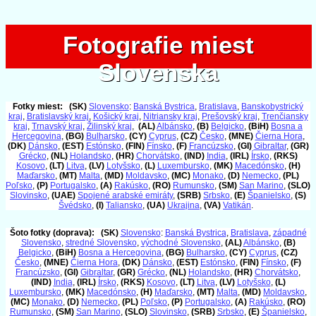
Fotografie miest
Fotografie miest
Slovenska
Slovenska
Fotky miest:
(SK)
Slovensko
:
Banská Bystrica
,
Bratislava
,
Banskobystrický
kraj
,
Bratislavský kraj
,
Košický kraj
,
Nitriansky kraj
,
Prešovský kraj
,
Trenčiansky
kraj
,
Trnavský kraj
,
Žilinský kraj
,
(AL)
Albánsko
,
(B)
Belgicko
,
(BiH)
Bosna a
Hercegovina
,
(BG)
Bulharsko
,
(CY)
Cyprus
,
(CZ)
Česko
,
(MNE)
Čierna Hora
,
(DK)
Dánsko
,
(EST)
Estónsko
,
(FIN)
Fínsko
,
(F)
Francúzsko
,
(GI)
Gibraltar
,
(GR)
Grécko
,
(NL)
Holandsko
,
(HR)
Chorvátsko
,
(IND)
India
,
(IRL)
Írsko
,
(RKS)
Kosovo
,
(LT)
Litva
,
(LV)
Lotyšsko
,
(L)
Luxembursko
,
(MK)
Macedónsko
,
(H)
Maďarsko
,
(MT)
Malta
,
(MD)
Moldavsko
,
(MC)
Monako
,
(D)
Nemecko
,
(PL)
Poľsko
,
(P)
Portugalsko
,
(A)
Rakúsko
,
(RO)
Rumunsko
,
(SM)
San Marino
,
(SLO)
Slovinsko
,
(UAE)
Spojené arabské emiráty
,
(SRB)
Srbsko
,
(E)
Španielsko
,
(S)
Švédsko
,
(I)
Taliansko
,
(UA)
Ukrajina
,
(VA)
Vatikán
.
Šoto fotky (doprava):
(SK)
Slovensko
:
Banská Bystrica
,
Bratislava
,
západné
Slovensko
,
stredné Slovensko
,
východné Slovensko
,
(AL)
Albánsko
,
(B)
Belgicko
,
(BiH)
Bosna a Hercegovina
,
(BG)
Bulharsko
,
(CY)
Cyprus
,
(CZ)
Česko
,
(MNE)
Čierna Hora
,
(DK)
Dánsko
,
(EST)
Estónsko
,
(FIN)
Fínsko
,
(F)
Francúzsko
,
(GI)
Gibraltar
,
(GR)
Grécko
,
(NL)
Holandsko
,
(HR)
Chorvátsko
,
(IND)
India
,
(IRL)
Írsko
,
(RKS)
Kosovo
,
(LT)
Litva
,
(LV)
Lotyšsko
,
(L)
Luxembursko
,
(MK)
Macedónsko
,
(H)
Maďarsko
,
(MT)
Malta
,
(MD)
Moldavsko
,
(MC)
Monako
,
(D)
Nemecko
,
(PL)
Poľsko
,
(P)
Portugalsko
,
(A)
Rakúsko
,
(RO)
Rumunsko
,
(SM)
San Marino
,
(SLO)
Slovinsko
,
(SRB)
Srbsko
,
(E)
Španielsko
,