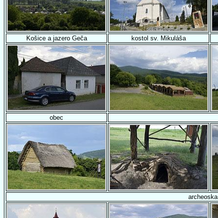
Košice a jazero Geča
kostol sv. Mikuláša
obec
archeoska