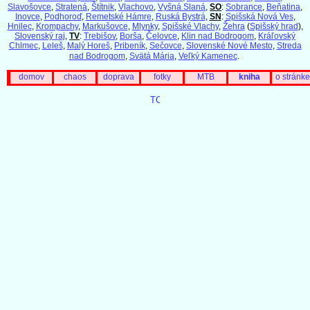
Slavošovce
,
Stratená
,
Štítnik
,
Vlachovo
,
Vyšná Slaná
,
SO
:
Sobrance
,
Beňatina
,
Inovce
,
Podhoroď
,
Remetské Hámre
,
Ruská Bystrá
,
SN
:
Spišská Nová Ves
,
Hnilec
,
Krompachy
,
Markušovce
,
Mlynky
,
Spišské Vlachy
,
Žehra
(
Spišský hrad
),
Slovenský raj
,
TV
:
Trebišov
,
Borša
,
Čelovce
,
Klin nad Bodrogom
,
Kráľovský
Chlmec
,
Leleš
,
Malý Horeš
,
Pribeník
,
Sečovce
,
Slovenské Nové Mesto
,
Streda
nad Bodrogom
,
Svätá Mária
,
Veľký Kamenec
.
domov
chaos
doprava
fotky
MTB
kniha
o stránke