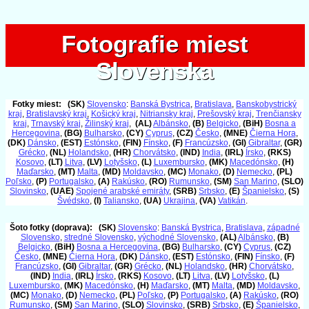
Fotografie miest
Fotografie miest
Slovenska
Slovenska
Fotky miest:
(SK)
Slovensko
:
Banská Bystrica
,
Bratislava
,
Banskobystrický
kraj
,
Bratislavský kraj
,
Košický kraj
,
Nitriansky kraj
,
Prešovský kraj
,
Trenčiansky
kraj
,
Trnavský kraj
,
Žilinský kraj
,
(AL)
Albánsko
,
(B)
Belgicko
,
(BiH)
Bosna a
Hercegovina
,
(BG)
Bulharsko
,
(CY)
Cyprus
,
(CZ)
Česko
,
(MNE)
Čierna Hora
,
(DK)
Dánsko
,
(EST)
Estónsko
,
(FIN)
Fínsko
,
(F)
Francúzsko
,
(GI)
Gibraltar
,
(GR)
Grécko
,
(NL)
Holandsko
,
(HR)
Chorvátsko
,
(IND)
India
,
(IRL)
Írsko
,
(RKS)
Kosovo
,
(LT)
Litva
,
(LV)
Lotyšsko
,
(L)
Luxembursko
,
(MK)
Macedónsko
,
(H)
Maďarsko
,
(MT)
Malta
,
(MD)
Moldavsko
,
(MC)
Monako
,
(D)
Nemecko
,
(PL)
Poľsko
,
(P)
Portugalsko
,
(A)
Rakúsko
,
(RO)
Rumunsko
,
(SM)
San Marino
,
(SLO)
Slovinsko
,
(UAE)
Spojené arabské emiráty
,
(SRB)
Srbsko
,
(E)
Španielsko
,
(S)
Švédsko
,
(I)
Taliansko
,
(UA)
Ukrajina
,
(VA)
Vatikán
.
Šoto fotky (doprava):
(SK)
Slovensko
:
Banská Bystrica
,
Bratislava
,
západné
Slovensko
,
stredné Slovensko
,
východné Slovensko
,
(AL)
Albánsko
,
(B)
Belgicko
,
(BiH)
Bosna a Hercegovina
,
(BG)
Bulharsko
,
(CY)
Cyprus
,
(CZ)
Česko
,
(MNE)
Čierna Hora
,
(DK)
Dánsko
,
(EST)
Estónsko
,
(FIN)
Fínsko
,
(F)
Francúzsko
,
(GI)
Gibraltar
,
(GR)
Grécko
,
(NL)
Holandsko
,
(HR)
Chorvátsko
,
(IND)
India
,
(IRL)
Írsko
,
(RKS)
Kosovo
,
(LT)
Litva
,
(LV)
Lotyšsko
,
(L)
Luxembursko
,
(MK)
Macedónsko
,
(H)
Maďarsko
,
(MT)
Malta
,
(MD)
Moldavsko
,
(MC)
Monako
,
(D)
Nemecko
,
(PL)
Poľsko
,
(P)
Portugalsko
,
(A)
Rakúsko
,
(RO)
Rumunsko
,
(SM)
San Marino
,
(SLO)
Slovinsko
,
(SRB)
Srbsko
,
(E)
Španielsko
,