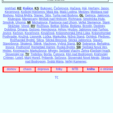
prehľad
,
KE
:
Košice
,
KS
:
Bukovec
,
Čečejovce
,
Hačava
,
Háj
,
Herľany
,
Jasov
,
Kecerovce
,
Košický Klečenov
,
Malá Ida
,
Malá Lodina
,
Medzev
,
Moldava nad
Bodvou
,
Nižná Myšľa
,
Slanec
,
Štós
,
Turňa nad Bodvou
,
GL
:
Gelnica
,
Jaklovce
,
Kluknava
,
Margecany
,
Mníšek nad Hnilcom
,
Richnava
,
Smolnícka Huta
,
Smolník
,
Úhorná
,
MI
:
Michalovce
,
Pavlovce nad Uhom
,
Veľké Slemence
,
Staré
,
Strážske
,
Vinné
,
RV
:
Rožňava
,
Betliar
,
Bôrka
,
Brdárka
,
Brzotín
,
Dedinky
,
Dobšiná
,
Drnava
,
Gočovo
,
Henckovce
,
Hrhov
,
Hrušov
,
Jablonov nad Turňou
,
Jovice
,
Kečovo
,
Koceľovce
,
Kováčová
,
Krásnohorská Dlhá Lúka
,
Krásnohorské
Podhradie
,
Kružná
,
Lipovník
,
Lúčka
,
Markuška
,
Nižná Slaná
,
Ochtiná
,
Plešivec
,
Rožňavské Bystré
,
Silica
,
Silická Brezová
,
Silická Jablonica
,
Slavec
,
Slavošovce
,
Stratená
,
Štítnik
,
Vlachovo
,
Vyšná Slaná
,
SO
:
Sobrance
,
Beňatina
,
Inovce
,
Podhoroď
,
Remetské Hámre
,
Ruská Bystrá
,
SN
:
Spišská Nová Ves
,
Hnilec
,
Krompachy
,
Markušovce
,
Mlynky
,
Spišské Vlachy
,
Žehra
(
Spišský hrad
),
Slovenský raj
,
TV
:
Trebišov
,
Borša
,
Čelovce
,
Klin nad Bodrogom
,
Kráľovský
Chlmec
,
Leleš
,
Malý Horeš
,
Pribeník
,
Sečovce
,
Slovenské Nové Mesto
,
Streda
nad Bodrogom
,
Svätá Mária
,
Veľký Kamenec
.
domov
chaos
doprava
fotky
MTB
kniha
o stránke