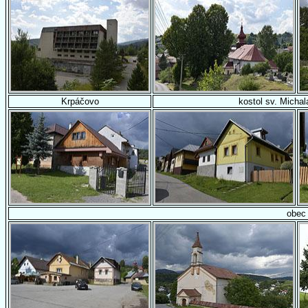
Krpáčovo
kostol sv. Michal
obec