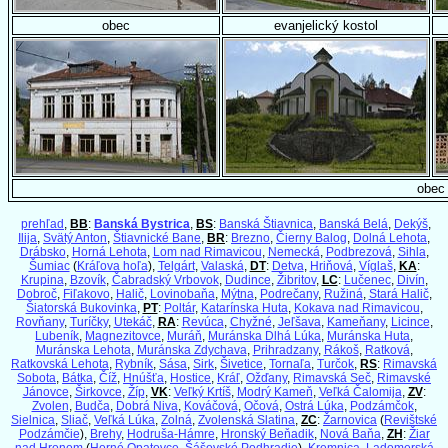
obec
evanjelický kostol
obec
prehľad
,
BB
:
Banská Bystrica
,
BS
:
Banská Štiavnica
,
Banská Belá
,
Dekýš
,
Ilija
,
Svätý Anton
,
Štiavnické Bane
,
BR
:
Brezno
,
Čierny Balog
,
Dolná Lehota
,
Drábsko
,
Horná Lehota
,
Lom nad Rimavicou
,
Nemecká
,
Podbrezová
,
Sihla
,
Šumiac
(
Kráľova hoľa
),
Telgárt
,
Valaská
,
DT
:
Detva
,
Hriňová
,
Víglaš
,
KA
:
Krupina
,
Bzovík
,
Čabradský Vrbovok
,
Dudince
,
Žibritov
,
LC
:
Lučenec
,
Divín
,
Dobroč
,
Fiľakovo
,
Halič
,
Lovinobaňa
,
Mýtna
,
Podrečany
,
Ružiná
,
Stará Halič
,
Šiatorská Bukovinka
,
PT
:
Poltár
,
Katarínska Huta
,
Kokava nad Rimavicou
,
Rovňany
,
Turíčky
,
Utekáč
,
RA
:
Revúca
,
Chyžné
,
Jeľšava
,
Kameňany
,
Licince
,
Lubeník
,
Magnezitovce
,
Muráň
,
Muránska Dlhá Lúka
,
Muránska Huta
,
Muránska Lehota
,
Muránska Zdychava
,
Prihradzany
,
Rákoš
,
Ratková
,
Ratkovská Lehota
,
Rybník
,
Sása
,
Sirk
,
Šivetice
,
Tornaľa
,
Turčok
,
RS
:
Rimavská
Sobota
,
Bátka
,
Číž
,
Hnúšťa
,
Hostice
,
Kráľ
,
Ožďany
,
Rimavská Seč
,
Rimavské
Jánovce
,
Širkovce
,
Žíp
,
VK
:
Veľký Krtíš
,
Modrý Kameň
,
Veľká Čalomija
,
ZV
:
Zvolen
,
Budča
,
Dobrá Niva
,
Kováčová
,
Očová
,
Ostrá Lúka
,
Podzámčok
,
Sielnica
,
Sliač
,
Veľká Lúka
,
Zolná
,
Zvolenská Slatina
,
ZC
:
Žarnovica
(
Revištské
Podzámčie
),
Brehy
,
Hodruša-Hámre
,
Hronský Beňadik
,
Nová Baňa
,
ZH
:
Žiar
nad Hronom
(
Horné Opatovce
,
Šášovské Podhradie
),
Kremnica
,
Ladomerská