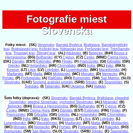
Fotografie miest
Fotografie miest
Slovenska
Slovenska
Fotky miest:
(SK)
Slovensko
:
Banská Bystrica
,
Bratislava
,
Banskobystrický
kraj
,
Bratislavský kraj
,
Košický kraj
,
Nitriansky kraj
,
Prešovský kraj
,
Trenčiansky
kraj
,
Trnavský kraj
,
Žilinský kraj
,
(AL)
Albánsko
,
(B)
Belgicko
,
(BiH)
Bosna a
Hercegovina
,
(BG)
Bulharsko
,
(CY)
Cyprus
,
(CZ)
Česko
,
(MNE)
Čierna Hora
,
(DK)
Dánsko
,
(EST)
Estónsko
,
(FIN)
Fínsko
,
(F)
Francúzsko
,
(GI)
Gibraltar
,
(GR)
Grécko
,
(NL)
Holandsko
,
(HR)
Chorvátsko
,
(IND)
India
,
(IRL)
Írsko
,
(RKS)
Kosovo
,
(LT)
Litva
,
(LV)
Lotyšsko
,
(L)
Luxembursko
,
(MK)
Macedónsko
,
(H)
Maďarsko
,
(MT)
Malta
,
(MD)
Moldavsko
,
(MC)
Monako
,
(D)
Nemecko
,
(PL)
Poľsko
,
(P)
Portugalsko
,
(A)
Rakúsko
,
(RO)
Rumunsko
,
(SM)
San Marino
,
(SLO)
Slovinsko
,
(UAE)
Spojené arabské emiráty
,
(SRB)
Srbsko
,
(E)
Španielsko
,
(S)
Švédsko
,
(I)
Taliansko
,
(UA)
Ukrajina
,
(VA)
Vatikán
.
Šoto fotky (doprava):
(SK)
Slovensko
:
Banská Bystrica
,
Bratislava
,
západné
Slovensko
,
stredné Slovensko
,
východné Slovensko
,
(AL)
Albánsko
,
(B)
Belgicko
,
(BiH)
Bosna a Hercegovina
,
(BG)
Bulharsko
,
(CY)
Cyprus
,
(CZ)
Česko
,
(MNE)
Čierna Hora
,
(DK)
Dánsko
,
(EST)
Estónsko
,
(FIN)
Fínsko
,
(F)
Francúzsko
,
(GI)
Gibraltar
,
(GR)
Grécko
,
(NL)
Holandsko
,
(HR)
Chorvátsko
,
(IND)
India
,
(IRL)
Írsko
,
(RKS)
Kosovo
,
(LT)
Litva
,
(LV)
Lotyšsko
,
(L)
Luxembursko
,
(MK)
Macedónsko
,
(H)
Maďarsko
,
(MT)
Malta
,
(MD)
Moldavsko
,
(MC)
Monako
,
(D)
Nemecko
,
(PL)
Poľsko
,
(P)
Portugalsko
,
(A)
Rakúsko
,
(RO)
Rumunsko
,
(SM)
San Marino
,
(SLO)
Slovinsko
,
(SRB)
Srbsko
,
(E)
Španielsko
,