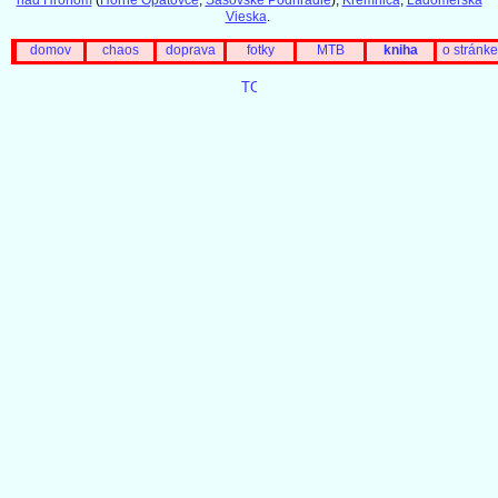
Vieska
.
domov
chaos
doprava
fotky
MTB
kniha
o stránke