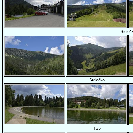
Srdieč
Srdiečko
Tále