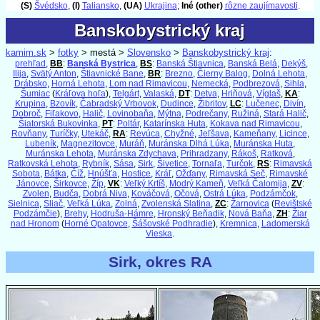
(S)
Švédsko
,
(I)
Taliansko
,
(UA)
Ukrajina
;
Iné (other)
rôzne zaujímavosti
.
Banskobystrický kraj
Banskobystrický kraj
kamim.sk
>
fotky
> mestá >
Slovensko
>
Banskobystrický kraj
:
prehľad
,
BB
:
Banská Bystrica
,
BS
:
Banská Štiavnica
,
Banská Belá
,
Dekýš
,
Ilija
,
Svätý Anton
,
Štiavnické Bane
,
BR
:
Brezno
,
Čierny Balog
,
Dolná Lehota
,
Drábsko
,
Horná Lehota
,
Lom nad Rimavicou
,
Nemecká
,
Podbrezová
,
Sihla
,
Šumiac
(
Kráľova hoľa
),
Telgárt
,
Valaská
,
DT
:
Detva
,
Hriňová
,
Víglaš
,
KA
:
Krupina
,
Bzovík
,
Čabradský Vrbovok
,
Dudince
,
Žibritov
,
LC
:
Lučenec
,
Divín
,
Dobroč
,
Fiľakovo
,
Halič
,
Lovinobaňa
,
Mýtna
,
Podrečany
,
Ružiná
,
Stará Halič
,
Šiatorská Bukovinka
,
PT
:
Poltár
,
Katarínska Huta
,
Kokava nad Rimavicou
,
Rovňany
,
Turíčky
,
Utekáč
,
RA
:
Revúca
,
Chyžné
,
Jeľšava
,
Kameňany
,
Licince
,
Lubeník
,
Magnezitovce
,
Muráň
,
Muránska Dlhá Lúka
,
Muránska Huta
,
Muránska Lehota
,
Muránska Zdychava
,
Prihradzany
,
Rákoš
,
Ratková
,
Ratkovská Lehota
,
Rybník
,
Sása
,
Sirk
,
Šivetice
,
Tornaľa
,
Turčok
,
RS
:
Rimavská
Sobota
,
Bátka
,
Číž
,
Hnúšťa
,
Hostice
,
Kráľ
,
Ožďany
,
Rimavská Seč
,
Rimavské
Jánovce
,
Širkovce
,
Žíp
,
VK
:
Veľký Krtíš
,
Modrý Kameň
,
Veľká Čalomija
,
ZV
:
Zvolen
,
Budča
,
Dobrá Niva
,
Kováčová
,
Očová
,
Ostrá Lúka
,
Podzámčok
,
Sielnica
,
Sliač
,
Veľká Lúka
,
Zolná
,
Zvolenská Slatina
,
ZC
:
Žarnovica
(
Revištské
Podzámčie
),
Brehy
,
Hodruša-Hámre
,
Hronský Beňadik
,
Nová Baňa
,
ZH
:
Žiar
nad Hronom
(
Horné Opatovce
,
Šášovské Podhradie
),
Kremnica
,
Ladomerská
Vieska
.
Sirk, okres RA