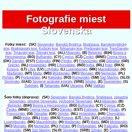
Fotografie miest
Fotografie miest
Slovenska
Slovenska
Fotky miest:
(SK)
Slovensko
:
Banská Bystrica
,
Bratislava
,
Banskobystrický
kraj
,
Bratislavský kraj
,
Košický kraj
,
Nitriansky kraj
,
Prešovský kraj
,
Trenčiansky
kraj
,
Trnavský kraj
,
Žilinský kraj
,
(AL)
Albánsko
,
(B)
Belgicko
,
(BiH)
Bosna a
Hercegovina
,
(BG)
Bulharsko
,
(CY)
Cyprus
,
(CZ)
Česko
,
(MNE)
Čierna Hora
,
(DK)
Dánsko
,
(EST)
Estónsko
,
(FIN)
Fínsko
,
(F)
Francúzsko
,
(GI)
Gibraltar
,
(GR)
Grécko
,
(NL)
Holandsko
,
(HR)
Chorvátsko
,
(IND)
India
,
(IRL)
Írsko
,
(RKS)
Kosovo
,
(LT)
Litva
,
(LV)
Lotyšsko
,
(L)
Luxembursko
,
(MK)
Macedónsko
,
(H)
Maďarsko
,
(MT)
Malta
,
(MD)
Moldavsko
,
(MC)
Monako
,
(D)
Nemecko
,
(PL)
Poľsko
,
(P)
Portugalsko
,
(A)
Rakúsko
,
(RO)
Rumunsko
,
(SM)
San Marino
,
(SLO)
Slovinsko
,
(UAE)
Spojené arabské emiráty
,
(SRB)
Srbsko
,
(E)
Španielsko
,
(S)
Švédsko
,
(I)
Taliansko
,
(UA)
Ukrajina
,
(VA)
Vatikán
.
Šoto fotky (doprava):
(SK)
Slovensko
:
Banská Bystrica
,
Bratislava
,
západné
Slovensko
,
stredné Slovensko
,
východné Slovensko
,
(AL)
Albánsko
,
(B)
Belgicko
,
(BiH)
Bosna a Hercegovina
,
(BG)
Bulharsko
,
(CY)
Cyprus
,
(CZ)
Česko
,
(MNE)
Čierna Hora
,
(DK)
Dánsko
,
(EST)
Estónsko
,
(FIN)
Fínsko
,
(F)
Francúzsko
,
(GI)
Gibraltar
,
(GR)
Grécko
,
(NL)
Holandsko
,
(HR)
Chorvátsko
,
(IND)
India
,
(IRL)
Írsko
,
(RKS)
Kosovo
,
(LT)
Litva
,
(LV)
Lotyšsko
,
(L)
Luxembursko
,
(MK)
Macedónsko
,
(H)
Maďarsko
,
(MT)
Malta
,
(MD)
Moldavsko
,
(MC)
Monako
,
(D)
Nemecko
,
(PL)
Poľsko
,
(P)
Portugalsko
,
(A)
Rakúsko
,
(RO)
Rumunsko
,
(SM)
San Marino
,
(SLO)
Slovinsko
,
(SRB)
Srbsko
,
(E)
Španielsko
,