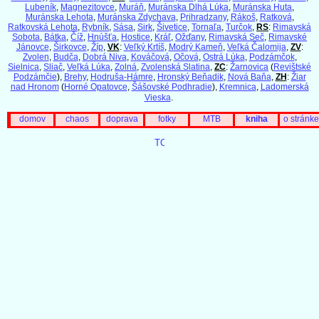
Lubeník
,
Magnezitovce
,
Muráň
,
Muránska Dlhá Lúka
,
Muránska Huta
,
Muránska Lehota
,
Muránska Zdychava
,
Prihradzany
,
Rákoš
,
Ratková
,
Ratkovská Lehota
,
Rybník
,
Sása
,
Sirk
,
Šivetice
,
Tornaľa
,
Turčok
,
RS
:
Rimavská
Sobota
,
Bátka
,
Číž
,
Hnúšťa
,
Hostice
,
Kráľ
,
Ožďany
,
Rimavská Seč
,
Rimavské
Jánovce
,
Širkovce
,
Žíp
,
VK
:
Veľký Krtíš
,
Modrý Kameň
,
Veľká Čalomija
,
ZV
:
Zvolen
,
Budča
,
Dobrá Niva
,
Kováčová
,
Očová
,
Ostrá Lúka
,
Podzámčok
,
Sielnica
,
Sliač
,
Veľká Lúka
,
Zolná
,
Zvolenská Slatina
,
ZC
:
Žarnovica
(
Revištské
Podzámčie
),
Brehy
,
Hodruša-Hámre
,
Hronský Beňadik
,
Nová Baňa
,
ZH
:
Žiar
nad Hronom
(
Horné Opatovce
,
Šášovské Podhradie
),
Kremnica
,
Ladomerská
Vieska
.
domov
chaos
doprava
fotky
MTB
kniha
o stránke